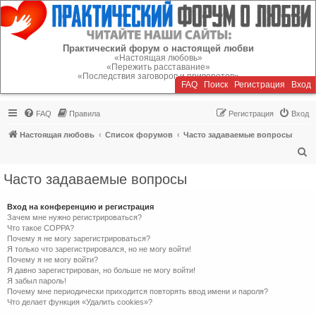
Регистрация
Практический форум о настоящей любви
«Настоящая любовь»
«Пережить расставание»
«Последствия заговоров и приворотов»
FAQ
Поиск
Р
е
г
и
с
т
р
а
ц
и
я
Вход
FAQ
Правила
Р
е
г
и
с
т
р
а
ц
и
я
Вход
Настоящая любовь
Список форумов
Часто задаваемые вопросы
П
о
Часто задаваемые вопросы
и
с
Вход на конференцию и регистрация
Зачем мне нужно регистрироваться?
к
Что такое COPPA?
Почему я не могу зарегистрироваться?
Я только что зарегистрировался, но не могу войти!
Почему я не могу войти?
Я давно зарегистрирован, но больше не могу войти!
Я забыл пароль!
Почему мне периодически приходится повторять ввод имени и пароля?
Что делает функция «Удалить cookies»?