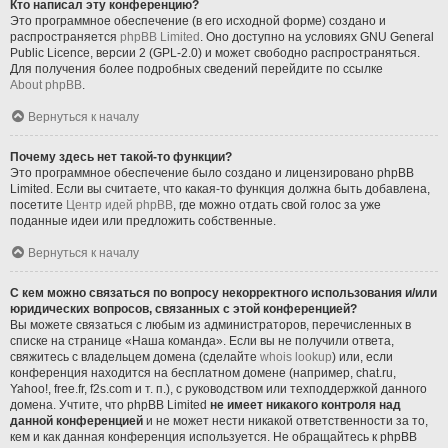
Кто написал эту конференцию?
Это программное обеспечение (в его исходной форме) создано и
распространяется
phpBB Limited
. Оно доступно на условиях GNU General
Public Licence, версии 2 (GPL-2.0) и может свободно распространяться.
Для получения более подробных сведений перейдите по ссылке
About phpBB
.
Вернуться к началу
Почему здесь нет такой-то функции?
Это программное обеспечение было создано и лицензировано phpBB
Limited. Если вы считаете, что какая-то функция должна быть добавлена,
посетите
Центр идей phpBB
, где можно отдать свой голос за уже
поданные идеи или предложить собственные.
Вернуться к началу
С кем можно связаться по вопросу некорректного использования и/или
юридических вопросов, связанных с этой конференцией?
Вы можете связаться с любым из администраторов, перечисленных в
списке на странице «Наша команда». Если вы не получили ответа,
свяжитесь с владельцем домена (сделайте
whois lookup
) или, если
конференция находится на бесплатном домене (например, chat.ru,
Yahoo!, free.fr, f2s.com и т. п.), с руководством или техподдержкой данного
домена. Учтите, что phpBB Limited
не имеет никакого контроля над
данной конференцией
и не может нести никакой ответственности за то,
кем и как данная конференция используется. Не обращайтесь к phpBB