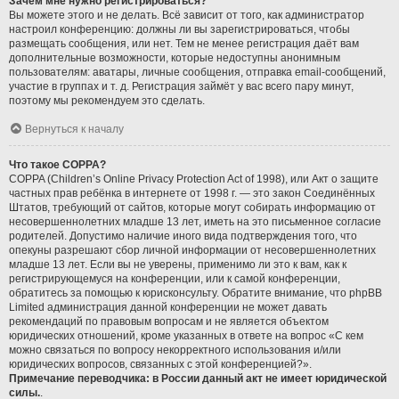
Зачем мне нужно регистрироваться?
Вы можете этого и не делать. Всё зависит от того, как администратор
настроил конференцию: должны ли вы зарегистрироваться, чтобы
размещать сообщения, или нет. Тем не менее регистрация даёт вам
дополнительные возможности, которые недоступны анонимным
пользователям: аватары, личные сообщения, отправка email-сообщений,
участие в группах и т. д. Регистрация займёт у вас всего пару минут,
поэтому мы рекомендуем это сделать.
Вернуться к началу
Что такое COPPA?
COPPA (Children’s Online Privacy Protection Act of 1998), или Акт о защите
частных прав ребёнка в интернете от 1998 г. — это закон Соединённых
Штатов, требующий от сайтов, которые могут собирать информацию от
несовершеннолетних младше 13 лет, иметь на это письменное согласие
родителей. Допустимо наличие иного вида подтверждения того, что
опекуны разрешают сбор личной информации от несовершеннолетних
младше 13 лет. Если вы не уверены, применимо ли это к вам, как к
регистрирующемуся на конференции, или к самой конференции,
обратитесь за помощью к юрисконсульту. Обратите внимание, что phpBB
Limited администрация данной конференции не может давать
рекомендаций по правовым вопросам и не является объектом
юридических отношений, кроме указанных в ответе на вопрос «С кем
можно связаться по вопросу некорректного использования и/или
юридических вопросов, связанных с этой конференцией?».
Примечание переводчика: в России данный акт не имеет юридической
силы.
.