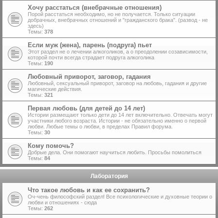
Хочу расстаться (внебрачные отношения)
Порой расстаться необходимо, но не получается. Только ситуации
добрачных, внебрачных отношений и "гражданского брака". (развод - не
здесь)
Темы:
378
Если муж (жена), парень (подруга) пьет
Этот раздел не о лечении алкоголиков, а о преодолении созависимости,
которой почти всегда страдает подруга алкоголика
Темы:
190
Любовный приворот, заговор, гадания
Любовный, сексуальный приворот, заговор на любовь, гадания и другие
магические действия.
Темы:
321
Первая любовь (для детей до 14 лет)
Истории размещают только дети до 14 лет включительно. Отвечать могут
участники любого возраста. Истории - не обязательно именно о первой
любви. Любые темы о любви, в пределах Правил форума.
Темы:
30
Кому помочь?
Добрые дела. Они помогают научиться любить. Просьбы помолиться
Темы:
84
Лаборатория
Что такое любовь и как ее сохранить?
Оч-чень философский раздел! Все психологические и духовные теории о
любви и отношениях - сюда
Темы:
262