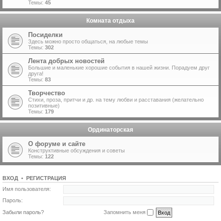
Темы:
45
Комната отдыха
Посиделки
Здесь можно просто общаться, на любые темы
Темы:
302
Лента добрых новостей
Большие и маленькие хорошие события в нашей жизни. Порадуем друг
друга!
Темы:
83
Творчество
Стихи, проза, притчи и др. на тему любви и расставания (желательно
позитивные)
Темы:
179
Ординаторская
О форуме и сайте
Конструктивные обсуждения и советы
Темы:
122
ВХОД
•
Р
Е
Г
И
С
Т
Р
А
Ц
И
Я
Имя пользователя:
Пароль:
Забыли пароль?
Запомнить меня