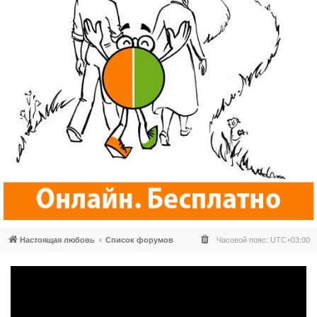
Настоящая любовь
Список форумов
Часовой пояс:
UTC+03:00