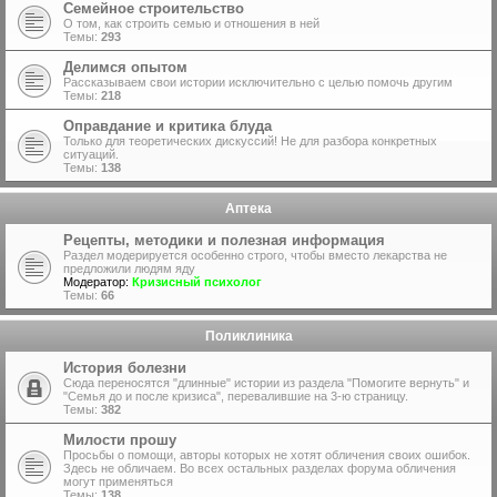
Семейное строительство
О том, как строить семью и отношения в ней
Темы:
293
Делимся опытом
Рассказываем свои истории исключительно с целью помочь другим
Темы:
218
Оправдание и критика блуда
Только для теоретических дискуссий! Не для разбора конкретных
ситуаций.
Темы:
138
Аптека
Рецепты, методики и полезная информация
Раздел модерируется особенно строго, чтобы вместо лекарства не
предложили людям яду
Модератор:
Кризисный психолог
Темы:
66
Поликлиника
История болезни
Сюда переносятся "длинные" истории из раздела "Помогите вернуть" и
"Семья до и после кризиса", перевалившие на 3-ю страницу.
Темы:
382
Милости прошу
Просьбы о помощи, авторы которых не хотят обличения своих ошибок.
Здесь не обличаем. Во всех остальных разделах форума обличения
могут применяться
Темы:
138