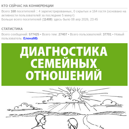
КТО СЕЙЧАС НА КОНФЕРЕНЦИИ
Всего
168
посетителей :: 4 зарегистрированных, 0 скрытых и 164 гостя (основано на
активности пользователей за последние 5 минут)
Больше всего посетителей (
11408
) здесь было 08 апр 2026, 23:45
СТАТИСТИКА
Всего сообщений:
577425
• Всего тем:
27407
• Всего пользователей:
37701
• Новый
пользователь:
ЕленаМБ