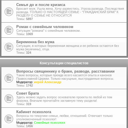
Семья до и после кризиса
Бросает муж. Ушла жена. Хочу развестись. Угроза развода. Последствия
развода. ТОЛЬКО О НАСТОЯЩЕЙ СЕМЬЕ - "ГРАЖДАНСКИЙ БРАК" К
РАЗДЕЛУ О СЕМЬЕ НЕ ОТНОСИТСЯ
Темы:
5897
Роман с семейным человеком
Ситуации "романа" с семейным человеком.
Темы:
1069
Беременна без мужа
Ситуации, в которых беременная женщина и ее ребенок остаются без
мужа (мужчины), отца.
Темы:
324
Консультации специалистов
Вопросы священнику о браке, разводе, расставании
Такие вопросы, которые прежде всего касаются опыта и канонов
Православной Церкви. Только насущные, выстраданные вопросы.
Модератор:
иерей Александр
Темы:
1742
Совет Брата
Здесь можно задать вопрос основателю проекта по любой из тем
форума. Вначале прочитайте заглавную тему раздела!
Темы:
319
Кабинет психолога
Вопросы по тематике семьи, любви, отношений. Отвечает только
уполномоченный психолог!
Модератор:
Семейные психологи
Темы:
1456