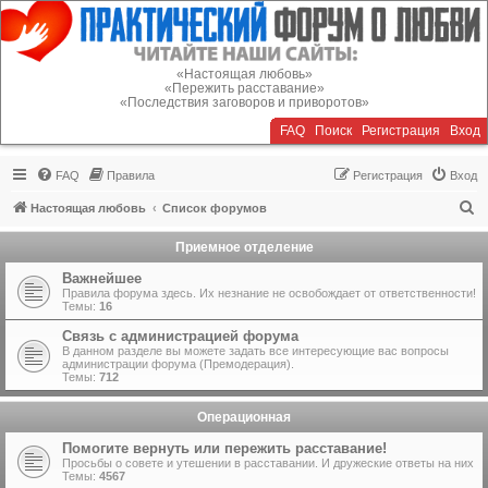
Регистрация
«Настоящая любовь»
«Пережить расставание»
«Последствия заговоров и приворотов»
FAQ
Поиск
Р
е
г
и
с
т
р
а
ц
и
я
Вход
FAQ
Правила
Р
е
г
и
с
т
р
а
ц
и
я
Вход
П
Настоящая любовь
Список форумов
о
Приемное отделение
и
Важнейшее
с
Правила форума здесь. Их незнание не освобождает от ответственности!
Темы:
16
к
Связь с администрацией форума
В данном разделе вы можете задать все интересующие вас вопросы
администрации форума (Премодерация).
Темы:
712
Операционная
Помогите вернуть или пережить расставание!
Просьбы о совете и утешении в расставании. И дружеские ответы на них
Темы:
4567