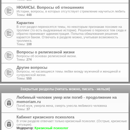
НЮАНСЫ. Вопросы об отношениях
Истории, вопросы, в которых отсутствует стремление научиться любить
Темы:
448
Карантин
В этот раздел переносятся темы, по некоторым признакам похожие на
троллинг (то есть выдуманные истории). Решение о переносе тем сюда и
обратно принимает администрация. Попытка обжалования решения
карается баном. Отвечать в разделе можно, учитывая возможность
троллинга.
Темы:
108
Вопросы о религиозной жизни
Вопросы об основах религиозной жизни.
Темы:
274
Другие вопросы
Вопросы, не касающиеся темы любви между мужчиной и женщиной и
супружеской жизни.
Темы:
550
Закрытые разделы (читать можно, писать - нельзя)
Любимый человек умер или погиб - продолжение на
memoriam.ru
Погиб муж, умерла жена, смерть унесла любимого человека
Темы:
37
Кабинет кризисного психолога
В этом разделе отвечает только кризисный психолог. (Острые, кризисные
ситуации).
Модератор:
Кризисный психолог