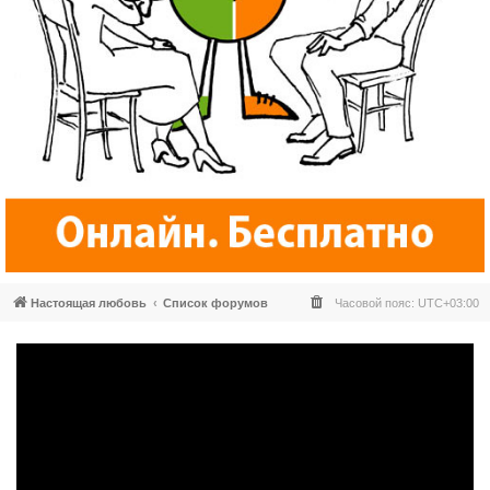
Настоящая любовь
Список форумов
Часовой пояс:
UTC+03:00