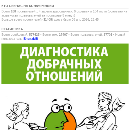
КТО СЕЙЧАС НА КОНФЕРЕНЦИИ
Всего
188
посетителей :: 4 зарегистрированных, 0 скрытых и 184 гостя (основано на
активности пользователей за последние 5 минут)
Больше всего посетителей (
11408
) здесь было 08 апр 2026, 23:45
СТАТИСТИКА
Всего сообщений:
577425
• Всего тем:
27407
• Всего пользователей:
37701
• Новый
пользователь:
ЕленаМБ