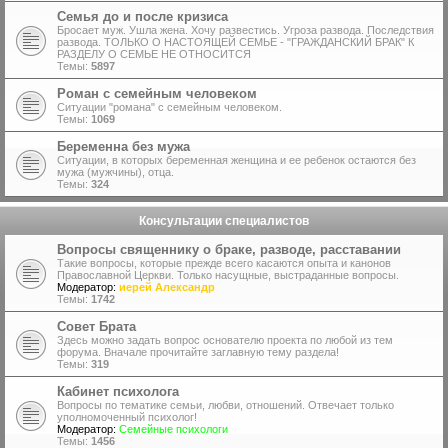
Семья до и после кризиса
Бросает муж. Ушла жена. Хочу развестись. Угроза развода. Последствия
развода. ТОЛЬКО О НАСТОЯЩЕЙ СЕМЬЕ - "ГРАЖДАНСКИЙ БРАК" К
РАЗДЕЛУ О СЕМЬЕ НЕ ОТНОСИТСЯ
Темы:
5897
Роман с семейным человеком
Ситуации "романа" с семейным человеком.
Темы:
1069
Беременна без мужа
Ситуации, в которых беременная женщина и ее ребенок остаются без
мужа (мужчины), отца.
Темы:
324
Консультации специалистов
Вопросы священнику о браке, разводе, расставании
Такие вопросы, которые прежде всего касаются опыта и канонов
Православной Церкви. Только насущные, выстраданные вопросы.
Модератор:
иерей Александр
Темы:
1742
Совет Брата
Здесь можно задать вопрос основателю проекта по любой из тем
форума. Вначале прочитайте заглавную тему раздела!
Темы:
319
Кабинет психолога
Вопросы по тематике семьи, любви, отношений. Отвечает только
уполномоченный психолог!
Модератор:
Семейные психологи
Темы:
1456