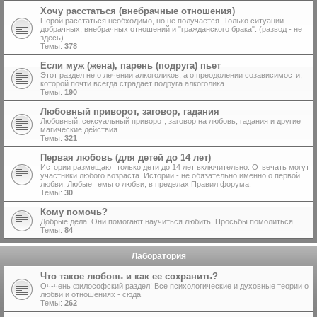
Хочу расстаться (внебрачные отношения)
Порой расстаться необходимо, но не получается. Только ситуации
добрачных, внебрачных отношений и "гражданского брака". (развод - не
здесь)
Темы:
378
Если муж (жена), парень (подруга) пьет
Этот раздел не о лечении алкоголиков, а о преодолении созависимости,
которой почти всегда страдает подруга алкоголика
Темы:
190
Любовный приворот, заговор, гадания
Любовный, сексуальный приворот, заговор на любовь, гадания и другие
магические действия.
Темы:
321
Первая любовь (для детей до 14 лет)
Истории размещают только дети до 14 лет включительно. Отвечать могут
участники любого возраста. Истории - не обязательно именно о первой
любви. Любые темы о любви, в пределах Правил форума.
Темы:
30
Кому помочь?
Добрые дела. Они помогают научиться любить. Просьбы помолиться
Темы:
84
Лаборатория
Что такое любовь и как ее сохранить?
Оч-чень философский раздел! Все психологические и духовные теории о
любви и отношениях - сюда
Темы:
262