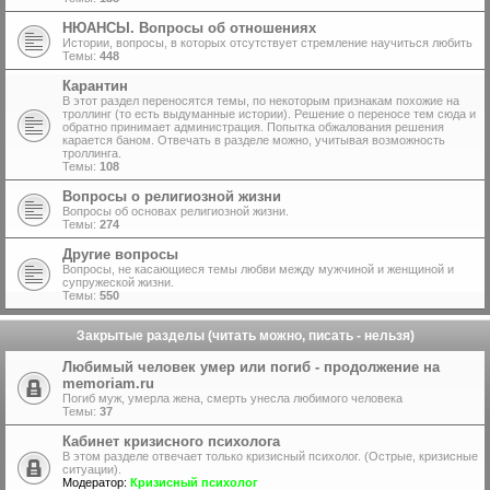
НЮАНСЫ. Вопросы об отношениях
Истории, вопросы, в которых отсутствует стремление научиться любить
Темы:
448
Карантин
В этот раздел переносятся темы, по некоторым признакам похожие на
троллинг (то есть выдуманные истории). Решение о переносе тем сюда и
обратно принимает администрация. Попытка обжалования решения
карается баном. Отвечать в разделе можно, учитывая возможность
троллинга.
Темы:
108
Вопросы о религиозной жизни
Вопросы об основах религиозной жизни.
Темы:
274
Другие вопросы
Вопросы, не касающиеся темы любви между мужчиной и женщиной и
супружеской жизни.
Темы:
550
Закрытые разделы (читать можно, писать - нельзя)
Любимый человек умер или погиб - продолжение на
memoriam.ru
Погиб муж, умерла жена, смерть унесла любимого человека
Темы:
37
Кабинет кризисного психолога
В этом разделе отвечает только кризисный психолог. (Острые, кризисные
ситуации).
Модератор:
Кризисный психолог