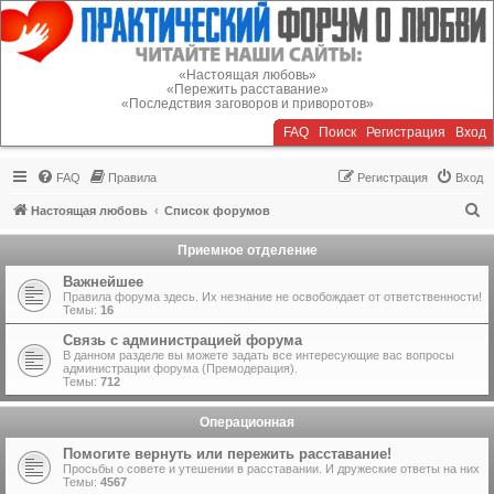
Регистрация
«Настоящая любовь»
«Пережить расставание»
«Последствия заговоров и приворотов»
FAQ
Поиск
Р
е
г
и
с
т
р
а
ц
и
я
Вход
FAQ
Правила
Р
е
г
и
с
т
р
а
ц
и
я
Вход
П
Настоящая любовь
Список форумов
о
Приемное отделение
и
Важнейшее
с
Правила форума здесь. Их незнание не освобождает от ответственности!
Темы:
16
к
Связь с администрацией форума
В данном разделе вы можете задать все интересующие вас вопросы
администрации форума (Премодерация).
Темы:
712
Операционная
Помогите вернуть или пережить расставание!
Просьбы о совете и утешении в расставании. И дружеские ответы на них
Темы:
4567