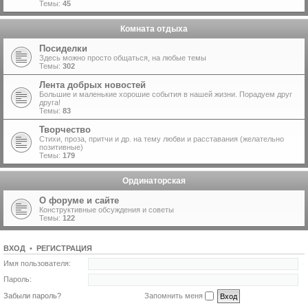
Темы:
45
Комната отдыха
Посиделки
Здесь можно просто общаться, на любые темы
Темы:
302
Лента добрых новостей
Большие и маленькие хорошие события в нашей жизни. Порадуем друг
друга!
Темы:
83
Творчество
Стихи, проза, притчи и др. на тему любви и расставания (желательно
позитивные)
Темы:
179
Ординаторская
О форуме и сайте
Конструктивные обсуждения и советы
Темы:
122
ВХОД
•
Р
Е
Г
И
С
Т
Р
А
Ц
И
Я
Имя пользователя:
Пароль:
Забыли пароль?
Запомнить меня