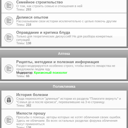
Семейное строительство
О том, как строить семью и отношения в ней
Темы:
293
Делимся опытом
Рассказываем свои истории исключительно с целью помочь другим
Темы:
218
Оправдание и критика блуда
Только для теоретических дискуссий! Не для разбора конкретных
ситуаций.
Темы:
138
Аптека
Рецепты, методики и полезная информация
Раздел модерируется особенно строго, чтобы вместо лекарства не
предложили людям яду
Модератор:
Кризисный психолог
Темы:
66
Поликлиника
История болезни
Сюда переносятся "длинные" истории из раздела "Помогите вернуть" и
"Семья до и после кризиса", перевалившие на 3-ю страницу.
Темы:
382
Милости прошу
Просьбы о помощи, авторы которых не хотят обличения своих ошибок.
Здесь не обличаем. Во всех остальных разделах форума обличения
могут применяться
Темы:
138