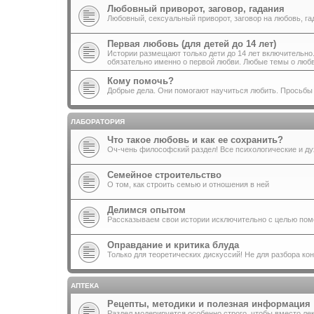
Любовный приворот, заговор, гадания
Любовный, сексуальный приворот, заговор на любовь, га
Первая любовь (для детей до 14 лет)
Истории размещают только дети до 14 лет включительно.
обязательно именно о первой любви. Любые темы о люб
Кому помочь?
Добрые дела. Они помогают научиться любить. Просьбы
ЛАБОРАТОРИЯ
Что такое любовь и как ее сохранить?
Оч-чень философский раздел! Все психологические и ду
Семейное строительство
О том, как строить семью и отношения в ней
Делимся опытом
Рассказываем свои истории исключительно с целью пом
Оправдание и критика блуда
Только для теоретических дискуссий! Не для разбора ко
АПТЕКА
Рецепты, методики и полезная информация
Раздел модерируется особенно строго, чтобы вместо ле