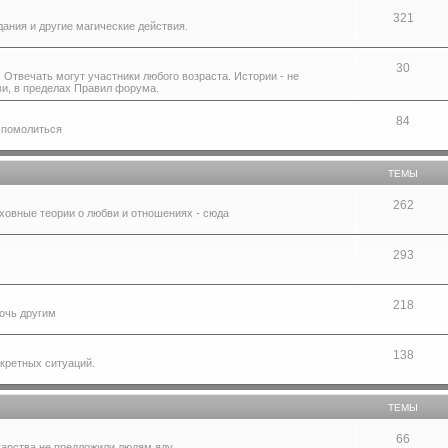
321
дания и другие магические действия.
30
 Отвечать могут участники любого возраста. Истории - не
ви, в пределах Правил форума.
84
 помолиться
ТЕМЫ
262
ховные теории о любви и отношениях - сюда
293
218
очь другим
138
нкретных ситуаций.
ТЕМЫ
66
карства не предложили людям яду