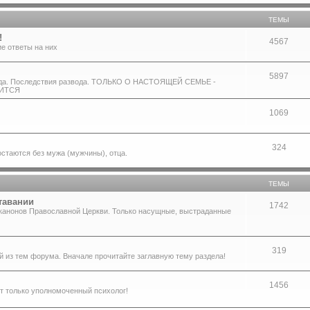
ТЕМЫ
!
4567
е ответы на них
5897
звода. Последствия развода. ТОЛЬКО О НАСТОЯЩЕЙ СЕМЬЕ -
СИТСЯ
1069
324
остаются без мужа (мужчины), отца.
ТЕМЫ
тавании
1742
 канонов Православной Церкви. Только насущные, выстраданные
319
й из тем форума. Вначале прочитайте заглавную тему раздела!
1456
т только уполномоченный психолог!