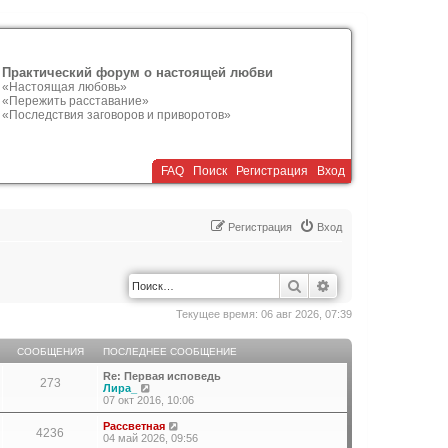
Практический форум о настоящей любви
«Настоящая любовь»
«Пережить расставание»
«Последствия заговоров и приворотов»
FAQ
Поиск
Р
е
г
и
с
т
р
а
ц
и
я
Вход
Р
е
г
и
с
т
р
а
ц
и
я
Вход
Поиск
Расширенный по
Текущее время: 06 авг 2026, 07:39
СООБЩЕНИЯ
ПОСЛЕДНЕЕ СООБЩЕНИЕ
Re: Первая исповедь
273
П
Лира_
е
07 окт 2016, 10:06
р
е
П
Рассветная
4236
й
е
04 май 2026, 09:56
т