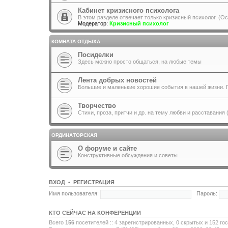
Кабинет кризисного психолога
В этом разделе отвечает только кризисный психолог. (Ос
Модератор:
Кризисный психолог
КОМНАТА ОТДЫХА
Посиделки
Здесь можно просто общаться, на любые темы
Лента добрых новостей
Большие и маленькие хорошие события в нашей жизни. П
Творчество
Стихи, проза, притчи и др. на тему любви и расставания
ОРДИНАТОРСКАЯ
О форуме и сайте
Конструктивные обсуждения и советы
ВХОД
•
Р
Е
Г
И
С
Т
Р
А
Ц
И
Я
Имя пользователя:
Пароль:
КТО СЕЙЧАС НА КОНФЕРЕНЦИИ
Всего
156
посетителей :: 4 зарегистрированных, 0 скрытых и 152 го