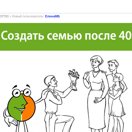
37701
• Новый пользователь:
ЕленаМБ