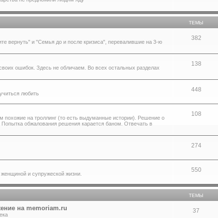
ТЕМЫ
382
те вернуть" и "Семья до и после кризиса", перевалившие на 3-ю
138
своих ошибок. Здесь не обличаем. Во всех остальных разделах
448
аучиться любить
108
м похожие на троллинг (то есть выдуманные истории). Решение о
. Попытка обжалования решения карается баном. Отвечать в
274
550
 женщиной и супружеской жизни.
ТЕМЫ
ение на memoriam.ru
37
ека