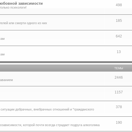
любовной зависимости
498
только психологи!
185
телей или смерти одного из них
642
сам
13
сам
ТЕМЫ
2446
таванием
1157
378
о ситуации добрачных, внебрачных отношений и "гражданского
190
созависимости, которой почти всегда страдает подруга алкоголика