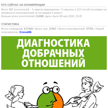
КТО СЕЙЧАС НА КОНФЕРЕНЦИИ
Всего
117
посетителей :: 5 зарегистрированных, 0 скрытых и 112 гостей (основано на
активности пользователей за последние 5 минут)
Больше всего посетителей (
11408
) здесь было 08 апр 2026, 23:45
СТАТИСТИКА
Всего сообщений:
577429
• Всего тем:
27407
• Всего пользователей:
37701
• Новый
пользователь:
ЕленаМБ