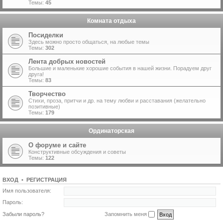
Темы:
45
Комната отдыха
Посиделки
Здесь можно просто общаться, на любые темы
Темы:
302
Лента добрых новостей
Большие и маленькие хорошие события в нашей жизни. Порадуем друг
друга!
Темы:
83
Творчество
Стихи, проза, притчи и др. на тему любви и расставания (желательно
позитивные)
Темы:
179
Ординаторская
О форуме и сайте
Конструктивные обсуждения и советы
Темы:
122
ВХОД
•
Р
Е
Г
И
С
Т
Р
А
Ц
И
Я
Имя пользователя:
Пароль:
Забыли пароль?
Запомнить меня