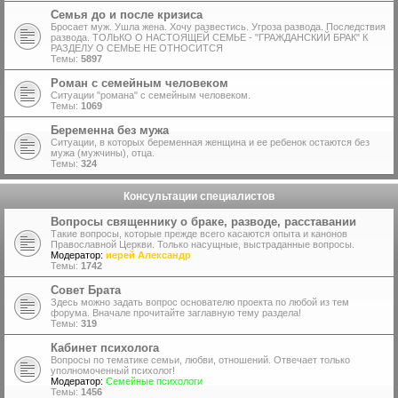
Семья до и после кризиса
Бросает муж. Ушла жена. Хочу развестись. Угроза развода. Последствия
развода. ТОЛЬКО О НАСТОЯЩЕЙ СЕМЬЕ - "ГРАЖДАНСКИЙ БРАК" К
РАЗДЕЛУ О СЕМЬЕ НЕ ОТНОСИТСЯ
Темы:
5897
Роман с семейным человеком
Ситуации "романа" с семейным человеком.
Темы:
1069
Беременна без мужа
Ситуации, в которых беременная женщина и ее ребенок остаются без
мужа (мужчины), отца.
Темы:
324
Консультации специалистов
Вопросы священнику о браке, разводе, расставании
Такие вопросы, которые прежде всего касаются опыта и канонов
Православной Церкви. Только насущные, выстраданные вопросы.
Модератор:
иерей Александр
Темы:
1742
Совет Брата
Здесь можно задать вопрос основателю проекта по любой из тем
форума. Вначале прочитайте заглавную тему раздела!
Темы:
319
Кабинет психолога
Вопросы по тематике семьи, любви, отношений. Отвечает только
уполномоченный психолог!
Модератор:
Семейные психологи
Темы:
1456