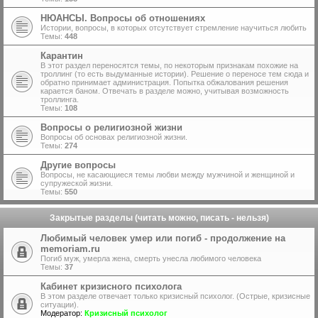
НЮАНСЫ. Вопросы об отношениях
Истории, вопросы, в которых отсутствует стремление научиться любить
Темы:
448
Карантин
В этот раздел переносятся темы, по некоторым признакам похожие на
троллинг (то есть выдуманные истории). Решение о переносе тем сюда и
обратно принимает администрация. Попытка обжалования решения
карается баном. Отвечать в разделе можно, учитывая возможность
троллинга.
Темы:
108
Вопросы о религиозной жизни
Вопросы об основах религиозной жизни.
Темы:
274
Другие вопросы
Вопросы, не касающиеся темы любви между мужчиной и женщиной и
супружеской жизни.
Темы:
550
Закрытые разделы (читать можно, писать - нельзя)
Любимый человек умер или погиб - продолжение на
memoriam.ru
Погиб муж, умерла жена, смерть унесла любимого человека
Темы:
37
Кабинет кризисного психолога
В этом разделе отвечает только кризисный психолог. (Острые, кризисные
ситуации).
Модератор:
Кризисный психолог