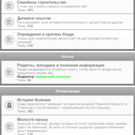
Семейное строительство
О том, как строить семью и отношения в ней
Темы:
293
Делимся опытом
Рассказываем свои истории исключительно с целью помочь другим
Темы:
218
Оправдание и критика блуда
Только для теоретических дискуссий! Не для разбора конкретных
ситуаций.
Темы:
138
Аптека
Рецепты, методики и полезная информация
Раздел модерируется особенно строго, чтобы вместо лекарства не
предложили людям яду
Модератор:
Кризисный психолог
Темы:
66
Поликлиника
История болезни
Сюда переносятся "длинные" истории из раздела "Помогите вернуть" и
"Семья до и после кризиса", перевалившие на 3-ю страницу.
Темы:
382
Милости прошу
Просьбы о помощи, авторы которых не хотят обличения своих ошибок.
Здесь не обличаем. Во всех остальных разделах форума обличения
могут применяться
Темы:
138