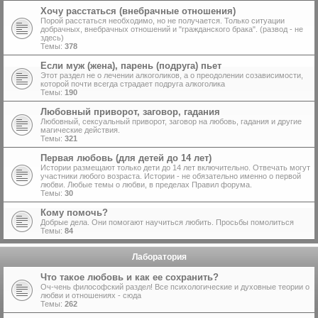
Хочу расстаться (внебрачные отношения)
Порой расстаться необходимо, но не получается. Только ситуации
добрачных, внебрачных отношений и "гражданского брака". (развод - не
здесь)
Темы:
378
Если муж (жена), парень (подруга) пьет
Этот раздел не о лечении алкоголиков, а о преодолении созависимости,
которой почти всегда страдает подруга алкоголика
Темы:
190
Любовный приворот, заговор, гадания
Любовный, сексуальный приворот, заговор на любовь, гадания и другие
магические действия.
Темы:
321
Первая любовь (для детей до 14 лет)
Истории размещают только дети до 14 лет включительно. Отвечать могут
участники любого возраста. Истории - не обязательно именно о первой
любви. Любые темы о любви, в пределах Правил форума.
Темы:
30
Кому помочь?
Добрые дела. Они помогают научиться любить. Просьбы помолиться
Темы:
84
Лаборатория
Что такое любовь и как ее сохранить?
Оч-чень философский раздел! Все психологические и духовные теории о
любви и отношениях - сюда
Темы:
262