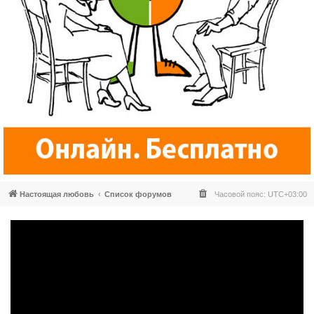
Настоящая любовь
Список форумов
Часовой пояс:
UTC+03:00