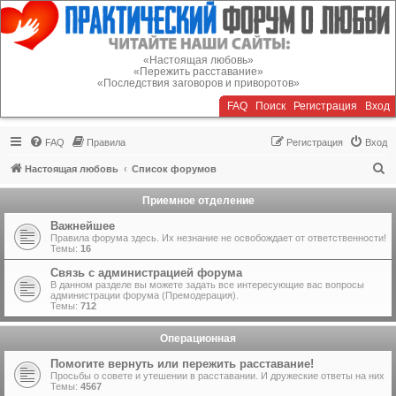
Регистрация
«Настоящая любовь»
«Пережить расставание»
«Последствия заговоров и приворотов»
FAQ
Поиск
Р
е
г
и
с
т
р
а
ц
и
я
Вход
FAQ
Правила
Р
е
г
и
с
т
р
а
ц
и
я
Вход
П
Настоящая любовь
Список форумов
о
Приемное отделение
и
Важнейшее
с
Правила форума здесь. Их незнание не освобождает от ответственности!
Темы:
16
к
Связь с администрацией форума
В данном разделе вы можете задать все интересующие вас вопросы
администрации форума (Премодерация).
Темы:
712
Операционная
Помогите вернуть или пережить расставание!
Просьбы о совете и утешении в расставании. И дружеские ответы на них
Темы:
4567