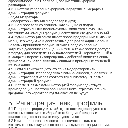
сформулирована в Правиле 1, все участники форума
равноправны.
4.2. Система управления форумом иерархична. Иерархия
администрации форума:
• Администраторы
• Модераторы (звания Модератор и Друг).
4.3. Пользователи со званием Товарищ, не обладая
административными полномочиями, являются активными
участниками команды форума, носителями его духа и знаний.
4.4. Администрация сайта имеет право предпринимать любые
меры, необходимые и достаточные для реализации Целей и
Базовых принципов форума, включая редактирование,
закрытие, удаление сообщений и тем, а также запрет доступа
к форуму для определенных пользователей. Перечисленный в
п. Запреты перечень запрещенных действий является лишь
примером наиболее типичных ошибок и примерных степеней
их наказания.
4.5. Если вы считаете, что кто-то из модераторов или
администрации несправедливо с вами обошелся, обратитесь к
администраторам через соответствующую тему - "Связь с
администрацией форума".
4.6. В теме "Связь с администрацией форума" действует
премодерация - поэтому сообщения неконструктивного или
вредоносного характера публиковаться не будут.
5. Регистрация, ник, профиль
5.1 При регистрации учитывайте, что ники индексируются в
поисковых системах, выбирайте себе другой ник, если
опасаетесь, что знакомые могут узнать вас.
5.2 Изменение ника пользователя возможно только в
исключительных случаях по решению администрации форума.