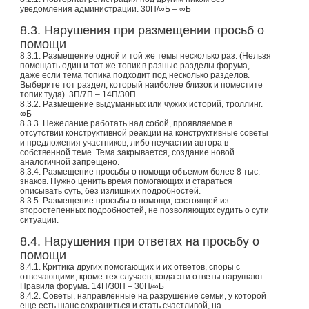
уведомления администрации. 30П/∞Б – ∞Б
8.3. Нарушения при размещении просьб о
помощи
8.3.1. Размещение одной и той же темы несколько раз. (Нельзя
помещать один и тот же топик в разные разделы форума,
даже если тема топика подходит под несколько разделов.
Выберите тот раздел, который наиболее близок и поместите
топик туда). 3П/7П – 14П/30П
8.3.2. Размещение выдуманных или чужих историй, троллинг.
∞Б
8.3.3. Нежелание работать над собой, проявляемое в
отсутствии конструктивной реакции на конструктивные советы
и предложения участников, либо неучастии автора в
собственной теме. Тема закрывается, создание новой
аналогичной запрещено.
8.3.4. Размещение просьбы о помощи объемом более 8 тыс.
знаков. Нужно ценить время помогающих и стараться
описывать суть, без излишних подробностей.
8.3.5. Размещение просьбы о помощи, состоящей из
второстепенных подробностей, не позволяющих судить о сути
ситуации.
8.4. Нарушения при ответах на просьбу о
помощи
8.4.1. Критика других помогающих и их ответов, споры с
отвечающими, кроме тех случаев, когда эти ответы нарушают
Правила форума. 14П/30П – 30П/∞Б
8.4.2. Советы, направленные на разрушение семьи, у которой
еще есть шанс сохраниться и стать счастливой, на