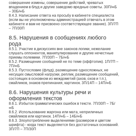
совершение измены, совершение действий, чреватых
впадением в блуд и другие заведомо вредные советы. 30П/∞Б
– 30Б/∞Б
8.4.3. Написание ответа на просьбу в кабинете специалиста
(если вы не уполномочены администрацией отвечать в этом
кабинете и вам не присвоено соответствующее звание). 3П/7П
– 7П/30П
8.5. Нарушения в сообщениях любого
рода
8.5.1. Участие в дискуссиях вне законов логики, нежелание
слушать оппонентов, манипулирование и другие нечестные
приемы полемики. 7П/30П – 7Б/∞Б
8.5.2. Размещение сообщений не по теме (оффтопик). 1П/7П –
7П/∞Б
8.5.3. Пустословие (флуд), размещение односложных, не
несущих смысловой нагрузки, реплик, размещение сообщений,
состоящих в основном из междометий (ахов, охов и т.п.),
смайликов, знаков препинания, картинок. 3П/14П – 14П/∞Б
8.6. Нарушения культуры речи и
оформления текстов
8.6.1. Избыток грамматических ошибок в тексте. 7П/30П – 7Б/
∞Б
8.6.2. Использование жаргона или мата, неприличных
смайликов или картинок. 14П/∞Б – 14Б/∞Б
8.6.3. Злоупотребление выделениями (размером и цветом
шрифта) - когда текст выделяется без достаточных оснований.
3П/7П – 7П/30П