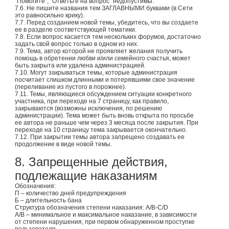
"Помогите", "Ответьте на вопрос" недопустимы.
7.6. Не пишите названия тем ЗАГЛАВНЫМИ буквами (в Сети
это равносильно крику).
7.7. Перед созданием новой темы, убедитесь, что вы создаете
ее в разделе соответствующей тематики.
7.8. Если вопрос касается тем нескольких форумов, достаточно
задать свой вопрос только в одном из них.
7.9. Тема, автор которой не проявляет желания получить
помощь в обретении любви и/или семейного счастья, может
быть закрыта или удалена администрацией.
7.10. Могут закрываться темы, которые администрация
посчитает слишком длинными и потерявшими свое значение
(переливание из пустого в порожнее).
7.11. Темы, являющиеся обсуждением ситуации конкретного
участника, при переходе на 7 страницу, как правило,
закрываются (возможны исключения, по решению
администрации). Тема может быть вновь открыта по просьбе
ее автора не раньше чем через 3 месяца после закрытия. При
переходе на 10 страницу тема закрывается окончательно.
7.12. При закрытии темы автора запрещено создавать ее
продолжение в виде новой темы.
8. Запрещенные действия,
подлежащие наказаниям
Обозначения:
П – количество дней предупреждения
Б – длительность бана
Структура обозначения степени наказания: A/B-C/D
A/B – минимальное и максимальное наказание, в зависимости
от степени нарушения, при первом обнаруженном проступке
пользователя.