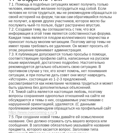
7.1. Помощь в подобных ситуациях может получить только
человек, имеющий желание потрудиться над собой. Если
человек не готов трудиться, мы не рекомендуем обращаться со
своей историей на форум, так как сам обратившийся пользы
не получит, а время других участников, которое могло бы
послужить чьей-то пользе, будет растрачено впустую.
7.2. Создавая тему, вы соглашаетесь с тем, что вся
информация в этой теме является собственностью форума.
Каждая тема является плодом коллективного творчества и
приносит пользу многим читающим. Поэтому автор темы не
имеет права требовать ее удаления. Он может просить об
этом, решение принимает администрация.
7.3. К публикации допускаются только просьбы о помощи,
соответствующие профилю сайта, написанные на русском
языке кириллицей, достаточно подробно. Настоятельно
рекомендуется детально объяснить свою ситуацию. В
противном случае у тех, кто хочет помочь, нет понимания
ситуации, и при попытке дать совет они могут навредить.
«История», состоящая из 1-2-3 предложений,
рассматривается как нежелание человека трудиться и может
быть удалена без дополнительных объяснений.
7.4. Темой сайта является настоящая любовь, поэтому
вопросы сохранения однополых отношений на сайте не
обсуждаются и темы о них, создаваемые участниками с
нарушенной ориентацией, удаляются. (С данными
проблемами рекомендуем обращаться на профильный сайт
https://www.overcoming-x.ru/
)
7.5. При создании новой темы давайте ей осмысленное
название. Оно должно отражать суть вашего вопроса или
сообщения. В заголовке обязательно указывайте название
предмета, которого касается вопрос. Заголовки типа