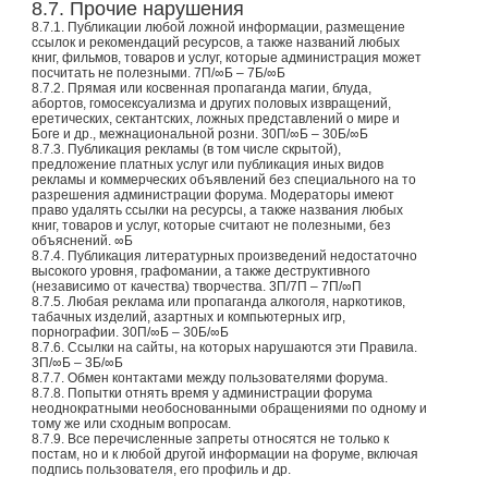
8.7. Прочие нарушения
8.7.1. Публикации любой ложной информации, размещение
ссылок и рекомендаций ресурсов, а также названий любых
книг, фильмов, товаров и услуг, которые администрация может
посчитать не полезными. 7П/∞Б – 7Б/∞Б
8.7.2. Прямая или косвенная пропаганда магии, блуда,
абортов, гомосексуализма и других половых извращений,
еретических, сектантских, ложных представлений о мире и
Боге и др., межнациональной розни. 30П/∞Б – 30Б/∞Б
8.7.3. Публикация рекламы (в том числе скрытой),
предложение платных услуг или публикация иных видов
рекламы и коммерческих объявлений без специального на то
разрешения администрации форума. Модераторы имеют
право удалять ссылки на ресурсы, а также названия любых
книг, товаров и услуг, которые считают не полезными, без
объяснений. ∞Б
8.7.4. Публикация литературных произведений недостаточно
высокого уровня, графомании, а также деструктивного
(независимо от качества) творчества. 3П/7П – 7П/∞П
8.7.5. Любая реклама или пропаганда алкоголя, наркотиков,
табачных изделий, азартных и компьютерных игр,
порнографии. 30П/∞Б – 30Б/∞Б
8.7.6. Ссылки на сайты, на которых нарушаются эти Правила.
3П/∞Б – 3Б/∞Б
8.7.7. Обмен контактами между пользователями форума.
8.7.8. Попытки отнять время у администрации форума
неоднократными необоснованными обращениями по одному и
тому же или сходным вопросам.
8.7.9. Все перечисленные запреты относятся не только к
постам, но и к любой другой информации на форуме, включая
подпись пользователя, его профиль и др.