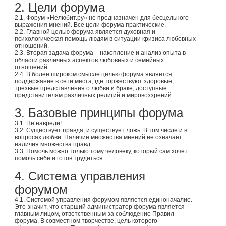
2. Цели форума
2.1. Форум «Нелюбит.ру» не предназначен для бесцельного
выражения мнений. Все цели форума практические.
2.2. Главной целью форума является духовная и
психологическая помощь людям в ситуации кризиса любовных
отношений.
2.3. Вторая задача форума – накопление и анализ опыта в
области различных аспектов любовных и семейных
отношений.
2.4. В более широком смысле целью форума является
поддержание в сети места, где торжествуют здоровые,
трезвые представления о любви и браке, доступные
представителям различных религий и мировоззрений.
3. Базовые принципы форума
3.1. Не навреди!
3.2. Существует правда, и существует ложь. В том числе и в
вопросах любви. Наличие множества мнений не означает
наличия множества правд.
3.3. Помочь можно только тому человеку, который сам хочет
помочь себе и готов трудиться.
4. Система управления
форумом
4.1. Системой управления форумом является единоначалие.
Это значит, что старший администратор форума является
главным лицом, ответственным за соблюдение Правил
форума. В совместном творчестве, цель которого