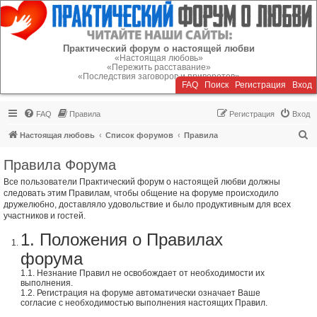
Регистрация
Практический форум о настоящей любви
«Настоящая любовь»
«Пережить расставание»
«Последствия заговоров и приворотов»
FAQ
Поиск
Р
е
г
и
с
т
р
а
ц
и
я
Вход
FAQ
Правила
Р
е
г
и
с
т
р
а
ц
и
я
Вход
П
Настоящая любовь
Список форумов
Правила
о
Правила Форума
и
Все пользователи Практический форум о настоящей любви должны
с
следовать этим Правилам, чтобы общение на форуме происходило
к
дружелюбно, доставляло удовольствие и было продуктивным для всех
участников и гостей.
1. Положения о Правилах
форума
1.1. Незнание Правил не освобождает от необходимости их
выполнения.
1.2. Регистрация на форуме автоматически означает Ваше
согласие с необходимостью выполнения настоящих Правил.