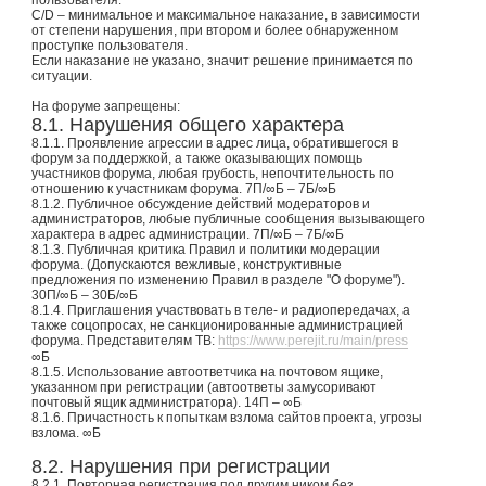
C/D – минимальное и максимальное наказание, в зависимости
от степени нарушения, при втором и более обнаруженном
проступке пользователя.
Если наказание не указано, значит решение принимается по
ситуации.
На форуме запрещены:
8.1. Нарушения общего характера
8.1.1. Проявление агрессии в адрес лица, обратившегося в
форум за поддержкой, а также оказывающих помощь
участников форума, любая грубость, непочтительность по
отношению к участникам форума. 7П/∞Б – 7Б/∞Б
8.1.2. Публичное обсуждение действий модераторов и
администраторов, любые публичные сообщения вызывающего
характера в адрес администрации. 7П/∞Б – 7Б/∞Б
8.1.3. Публичная критика Правил и политики модерации
форума. (Допускаются вежливые, конструктивные
предложения по изменению Правил в разделе "О форуме").
30П/∞Б – 30Б/∞Б
8.1.4. Приглашения участвовать в теле- и радиопередачах, а
также соцопросах, не санкционированные администрацией
форума. Представителям ТВ:
https://www.perejit.ru/main/press
∞Б
8.1.5. Использование автоответчика на почтовом ящике,
указанном при регистрации (автоответы замусоривают
почтовый ящик администратора). 14П – ∞Б
8.1.6. Причастность к попыткам взлома сайтов проекта, угрозы
взлома. ∞Б
8.2. Нарушения при регистрации
8.2.1. Повторная регистрация под другим ником без