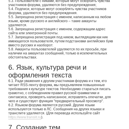
5.3. Пользователи с никами, которые могут оскорбить чувства
участников форума, удаляются без предупреждения;
5.4. Подписи, которые могут оскорблять чувства участников
форума, удаляются без предупреждения.
5.5. Запрещена регистрация с именем, написанным на любом
языке, кроме русского и английского – такие аккаунты
удаляются.
5.6. Запрещена регистрация с именем, содержащим адрес
сайта или электронной почты.
5.7. Запрещена регистрация под ником, выглядящим как ник
имеющегося пользователя, путем подстановки английских букв
вместо русских и наоборот.
5.8. Аккаунты пользователей удаляются по их просьбе, при
наличии на аккаунтах сообщений, только в исключительных
обстоятельствах.
6. Язык, культура речи и
оформления текста
6.1. Ради уважения к другим участникам форума и к тем, кто
читает RSS-ленту форума, мы предъявляем повышенные
требования к культуре текстов. Необходимо стараться писать
грамотно, с соблюдением правил русской грамматики и
синтаксиса, проверять написанное, исправлять опечатки, для
чего и существует функция "предварительный просмотр".
6.2. Языком форума является русский. Другие языки
используются только в ЛС. Сообщения на других языках и
транслите удаляются. (Для перевода используйте сайт
https://www.translit.ru
).
7. Создание тем