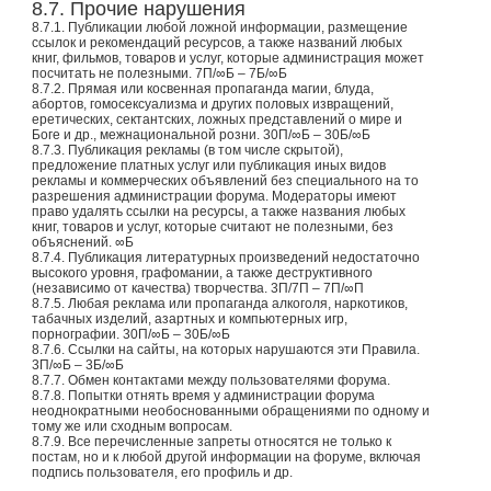
8.7. Прочие нарушения
8.7.1. Публикации любой ложной информации, размещение
ссылок и рекомендаций ресурсов, а также названий любых
книг, фильмов, товаров и услуг, которые администрация может
посчитать не полезными. 7П/∞Б – 7Б/∞Б
8.7.2. Прямая или косвенная пропаганда магии, блуда,
абортов, гомосексуализма и других половых извращений,
еретических, сектантских, ложных представлений о мире и
Боге и др., межнациональной розни. 30П/∞Б – 30Б/∞Б
8.7.3. Публикация рекламы (в том числе скрытой),
предложение платных услуг или публикация иных видов
рекламы и коммерческих объявлений без специального на то
разрешения администрации форума. Модераторы имеют
право удалять ссылки на ресурсы, а также названия любых
книг, товаров и услуг, которые считают не полезными, без
объяснений. ∞Б
8.7.4. Публикация литературных произведений недостаточно
высокого уровня, графомании, а также деструктивного
(независимо от качества) творчества. 3П/7П – 7П/∞П
8.7.5. Любая реклама или пропаганда алкоголя, наркотиков,
табачных изделий, азартных и компьютерных игр,
порнографии. 30П/∞Б – 30Б/∞Б
8.7.6. Ссылки на сайты, на которых нарушаются эти Правила.
3П/∞Б – 3Б/∞Б
8.7.7. Обмен контактами между пользователями форума.
8.7.8. Попытки отнять время у администрации форума
неоднократными необоснованными обращениями по одному и
тому же или сходным вопросам.
8.7.9. Все перечисленные запреты относятся не только к
постам, но и к любой другой информации на форуме, включая
подпись пользователя, его профиль и др.