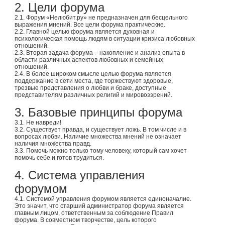
2. Цели форума
2.1. Форум «Нелюбит.ру» не предназначен для бесцельного
выражения мнений. Все цели форума практические.
2.2. Главной целью форума является духовная и
психологическая помощь людям в ситуации кризиса любовных
отношений.
2.3. Вторая задача форума – накопление и анализ опыта в
области различных аспектов любовных и семейных
отношений.
2.4. В более широком смысле целью форума является
поддержание в сети места, где торжествуют здоровые,
трезвые представления о любви и браке, доступные
представителям различных религий и мировоззрений.
3. Базовые принципы форума
3.1. Не навреди!
3.2. Существует правда, и существует ложь. В том числе и в
вопросах любви. Наличие множества мнений не означает
наличия множества правд.
3.3. Помочь можно только тому человеку, который сам хочет
помочь себе и готов трудиться.
4. Система управления
форумом
4.1. Системой управления форумом является единоначалие.
Это значит, что старший администратор форума является
главным лицом, ответственным за соблюдение Правил
форума. В совместном творчестве, цель которого