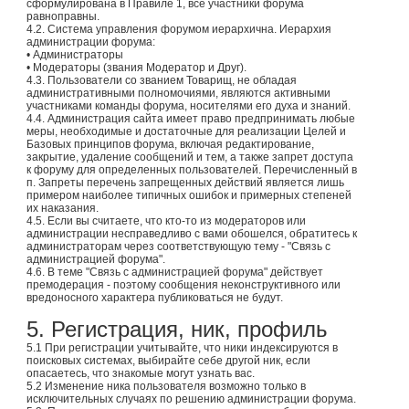
сформулирована в Правиле 1, все участники форума
равноправны.
4.2. Система управления форумом иерархична. Иерархия
администрации форума:
• Администраторы
• Модераторы (звания Модератор и Друг).
4.3. Пользователи со званием Товарищ, не обладая
административными полномочиями, являются активными
участниками команды форума, носителями его духа и знаний.
4.4. Администрация сайта имеет право предпринимать любые
меры, необходимые и достаточные для реализации Целей и
Базовых принципов форума, включая редактирование,
закрытие, удаление сообщений и тем, а также запрет доступа
к форуму для определенных пользователей. Перечисленный в
п. Запреты перечень запрещенных действий является лишь
примером наиболее типичных ошибок и примерных степеней
их наказания.
4.5. Если вы считаете, что кто-то из модераторов или
администрации несправедливо с вами обошелся, обратитесь к
администраторам через соответствующую тему - "Связь с
администрацией форума".
4.6. В теме "Связь с администрацией форума" действует
премодерация - поэтому сообщения неконструктивного или
вредоносного характера публиковаться не будут.
5. Регистрация, ник, профиль
5.1 При регистрации учитывайте, что ники индексируются в
поисковых системах, выбирайте себе другой ник, если
опасаетесь, что знакомые могут узнать вас.
5.2 Изменение ника пользователя возможно только в
исключительных случаях по решению администрации форума.