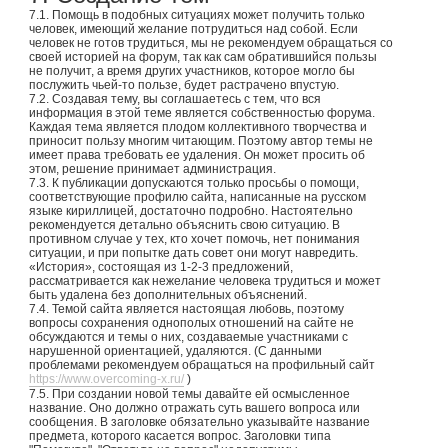
7.1. Помощь в подобных ситуациях может получить только
человек, имеющий желание потрудиться над собой. Если
человек не готов трудиться, мы не рекомендуем обращаться со
своей историей на форум, так как сам обратившийся пользы
не получит, а время других участников, которое могло бы
послужить чьей-то пользе, будет растрачено впустую.
7.2. Создавая тему, вы соглашаетесь с тем, что вся
информация в этой теме является собственностью форума.
Каждая тема является плодом коллективного творчества и
приносит пользу многим читающим. Поэтому автор темы не
имеет права требовать ее удаления. Он может просить об
этом, решение принимает администрация.
7.3. К публикации допускаются только просьбы о помощи,
соответствующие профилю сайта, написанные на русском
языке кириллицей, достаточно подробно. Настоятельно
рекомендуется детально объяснить свою ситуацию. В
противном случае у тех, кто хочет помочь, нет понимания
ситуации, и при попытке дать совет они могут навредить.
«История», состоящая из 1-2-3 предложений,
рассматривается как нежелание человека трудиться и может
быть удалена без дополнительных объяснений.
7.4. Темой сайта является настоящая любовь, поэтому
вопросы сохранения однополых отношений на сайте не
обсуждаются и темы о них, создаваемые участниками с
нарушенной ориентацией, удаляются. (С данными
проблемами рекомендуем обращаться на профильный сайт
https://www.overcoming-x.ru/
)
7.5. При создании новой темы давайте ей осмысленное
название. Оно должно отражать суть вашего вопроса или
сообщения. В заголовке обязательно указывайте название
предмета, которого касается вопрос. Заголовки типа