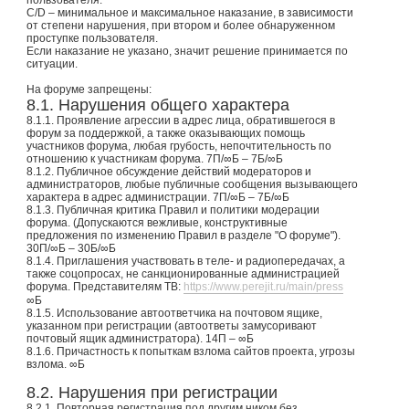
C/D – минимальное и максимальное наказание, в зависимости
от степени нарушения, при втором и более обнаруженном
проступке пользователя.
Если наказание не указано, значит решение принимается по
ситуации.
На форуме запрещены:
8.1. Нарушения общего характера
8.1.1. Проявление агрессии в адрес лица, обратившегося в
форум за поддержкой, а также оказывающих помощь
участников форума, любая грубость, непочтительность по
отношению к участникам форума. 7П/∞Б – 7Б/∞Б
8.1.2. Публичное обсуждение действий модераторов и
администраторов, любые публичные сообщения вызывающего
характера в адрес администрации. 7П/∞Б – 7Б/∞Б
8.1.3. Публичная критика Правил и политики модерации
форума. (Допускаются вежливые, конструктивные
предложения по изменению Правил в разделе "О форуме").
30П/∞Б – 30Б/∞Б
8.1.4. Приглашения участвовать в теле- и радиопередачах, а
также соцопросах, не санкционированные администрацией
форума. Представителям ТВ:
https://www.perejit.ru/main/press
∞Б
8.1.5. Использование автоответчика на почтовом ящике,
указанном при регистрации (автоответы замусоривают
почтовый ящик администратора). 14П – ∞Б
8.1.6. Причастность к попыткам взлома сайтов проекта, угрозы
взлома. ∞Б
8.2. Нарушения при регистрации
8.2.1. Повторная регистрация под другим ником без