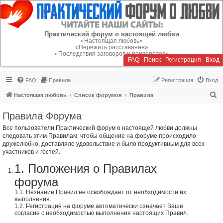
Регистрация
Практический форум о настоящей любви
«Настоящая любовь»
«Пережить расставание»
«Последствия заговоров и приворотов»
FAQ
Поиск
Р
е
г
и
с
т
р
а
ц
и
я
Вход
FAQ
Правила
Р
е
г
и
с
т
р
а
ц
и
я
Вход
П
Настоящая любовь
Список форумов
Правила
о
Правила Форума
и
Все пользователи Практический форум о настоящей любви должны
с
следовать этим Правилам, чтобы общение на форуме происходило
к
дружелюбно, доставляло удовольствие и было продуктивным для всех
участников и гостей.
1. Положения о Правилах
форума
1.1. Незнание Правил не освобождает от необходимости их
выполнения.
1.2. Регистрация на форуме автоматически означает Ваше
согласие с необходимостью выполнения настоящих Правил.