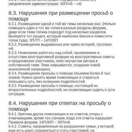
уведомления администрации. 30П/∞Б – ∞Б
8.3. Нарушения при размещении просьб о
помощи
8.3.1. Размещение одной и той же темы несколько раз. (Нельзя
помещать один и тот же топик в разные разделы форума,
даже если тема топика подходит под несколько разделов.
Выберите тот раздел, который наиболее близок и поместите
топик туда). 3П/7П – 14П/30П
8.3.2. Размещение выдуманных или чужих историй, троллинг.
∞Б
8.3.3. Нежелание работать над собой, проявляемое в
отсутствии конструктивной реакции на конструктивные советы
и предложения участников, либо неучастии автора в
собственной теме. Тема закрывается, создание новой
аналогичной запрещено.
8.3.4. Размещение просьбы о помощи объемом более 8 тыс.
знаков. Нужно ценить время помогающих и стараться
описывать суть, без излишних подробностей.
8.3.5. Размещение просьбы о помощи, состоящей из
второстепенных подробностей, не позволяющих судить о сути
ситуации.
8.4. Нарушения при ответах на просьбу о
помощи
8.4.1. Критика других помогающих и их ответов, споры с
отвечающими, кроме тех случаев, когда эти ответы нарушают
Правила форума. 14П/30П – 30П/∞Б
8.4.2. Советы, направленные на разрушение семьи, у которой
еще есть шанс сохраниться и стать счастливой, на