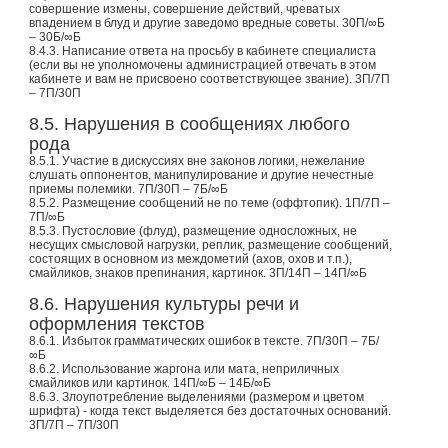
совершение измены, совершение действий, чреватых
впадением в блуд и другие заведомо вредные советы. 30П/∞Б
– 30Б/∞Б
8.4.3. Написание ответа на просьбу в кабинете специалиста
(если вы не уполномочены администрацией отвечать в этом
кабинете и вам не присвоено соответствующее звание). 3П/7П
– 7П/30П
8.5. Нарушения в сообщениях любого
рода
8.5.1. Участие в дискуссиях вне законов логики, нежелание
слушать оппонентов, манипулирование и другие нечестные
приемы полемики. 7П/30П – 7Б/∞Б
8.5.2. Размещение сообщений не по теме (оффтопик). 1П/7П –
7П/∞Б
8.5.3. Пустословие (флуд), размещение односложных, не
несущих смысловой нагрузки, реплик, размещение сообщений,
состоящих в основном из междометий (ахов, охов и т.п.),
смайликов, знаков препинания, картинок. 3П/14П – 14П/∞Б
8.6. Нарушения культуры речи и
оформления текстов
8.6.1. Избыток грамматических ошибок в тексте. 7П/30П – 7Б/
∞Б
8.6.2. Использование жаргона или мата, неприличных
смайликов или картинок. 14П/∞Б – 14Б/∞Б
8.6.3. Злоупотребление выделениями (размером и цветом
шрифта) - когда текст выделяется без достаточных оснований.
3П/7П – 7П/30П