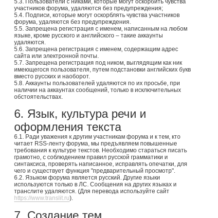
5.3. Пользователи с никами, которые могут оскорбить чувства
участников форума, удаляются без предупреждения;
5.4. Подписи, которые могут оскорблять чувства участников
форума, удаляются без предупреждения.
5.5. Запрещена регистрация с именем, написанным на любом
языке, кроме русского и английского – такие аккаунты
удаляются.
5.6. Запрещена регистрация с именем, содержащим адрес
сайта или электронной почты.
5.7. Запрещена регистрация под ником, выглядящим как ник
имеющегося пользователя, путем подстановки английских букв
вместо русских и наоборот.
5.8. Аккаунты пользователей удаляются по их просьбе, при
наличии на аккаунтах сообщений, только в исключительных
обстоятельствах.
6. Язык, культура речи и
оформления текста
6.1. Ради уважения к другим участникам форума и к тем, кто
читает RSS-ленту форума, мы предъявляем повышенные
требования к культуре текстов. Необходимо стараться писать
грамотно, с соблюдением правил русской грамматики и
синтаксиса, проверять написанное, исправлять опечатки, для
чего и существует функция "предварительный просмотр".
6.2. Языком форума является русский. Другие языки
используются только в ЛС. Сообщения на других языках и
транслите удаляются. (Для перевода используйте сайт
https://www.translit.ru
).
7. Создание тем