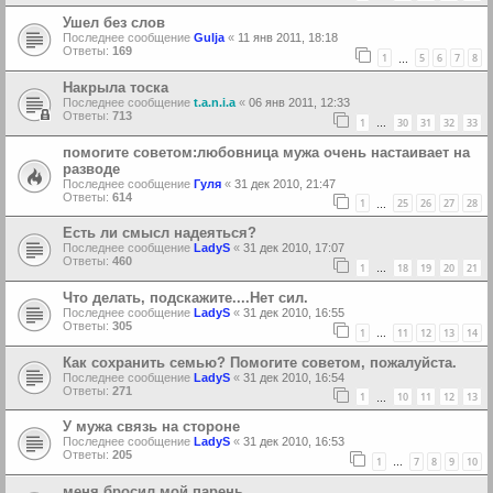
Ушел без слов
Последнее сообщение
Gulja
«
11 янв 2011, 18:18
Ответы:
169
1
5
6
7
8
…
Накрыла тоска
Последнее сообщение
t.a.n.i.a
«
06 янв 2011, 12:33
Ответы:
713
1
30
31
32
33
…
помогите советом:любовница мужа очень настаивает на
разводе
Последнее сообщение
Гуля
«
31 дек 2010, 21:47
Ответы:
614
1
25
26
27
28
…
Есть ли смысл надеяться?
Последнее сообщение
LadyS
«
31 дек 2010, 17:07
Ответы:
460
1
18
19
20
21
…
Что делать, подскажите....Нет сил.
Последнее сообщение
LadyS
«
31 дек 2010, 16:55
Ответы:
305
1
11
12
13
14
…
Как сохранить семью? Помогите советом, пожалуйста.
Последнее сообщение
LadyS
«
31 дек 2010, 16:54
Ответы:
271
1
10
11
12
13
…
У мужа связь на стороне
Последнее сообщение
LadyS
«
31 дек 2010, 16:53
Ответы:
205
1
7
8
9
10
…
меня бросил мой парень