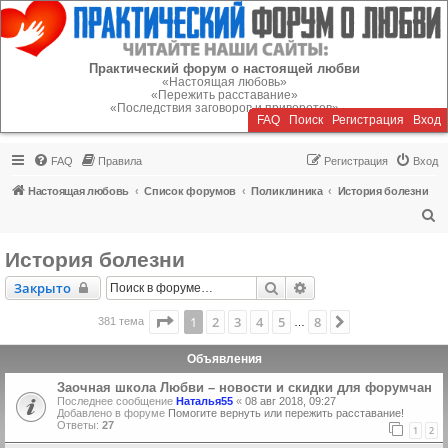
Регистрация
Практический форум о настоящей любви
«Настоящая любовь»
«Пережить расставание»
«Последствия заговоров и приворотов»
FAQ
Поиск
Р
е
г
и
с
т
р
а
ц
и
я
Вход
FAQ
Правила
Р
е
г
и
с
т
р
а
ц
и
я
Вход
Настоящая любовь
Список форумов
Поликлиника
История болезни
П
о
История болезни
и
Закрыто
Поиск
Расширенный поиск
Закрыто
с
к
Страница
1
из
8
1
2
3
4
5
8
След.
381 тема
…
Объявления
Заочная школа Любви – новости и скидки для форумчан
Последнее сообщение
Наталья55
«
08 авг 2018, 09:27
Добавлено в форуме
Помогите вернуть или пережить расставание!
Ответы:
27
1
2