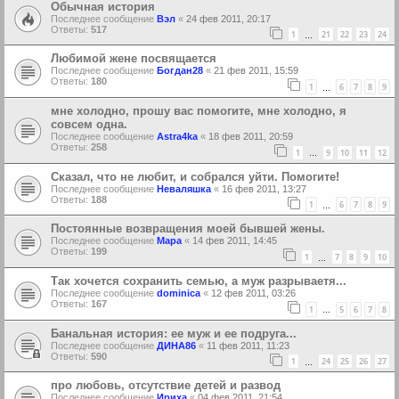
Обычная история
Последнее сообщение
Вэл
«
24 фев 2011, 20:17
Ответы:
517
1
21
22
23
24
…
Любимой жене посвящается
Последнее сообщение
Богдан28
«
21 фев 2011, 15:59
Ответы:
180
1
6
7
8
9
…
мне холодно, прошу вас помогите, мне холодно, я
совсем одна.
Последнее сообщение
Astra4ka
«
18 фев 2011, 20:59
Ответы:
258
1
9
10
11
12
…
Сказал, что не любит, и собрался уйти. Помогите!
Последнее сообщение
Неваляшка
«
16 фев 2011, 13:27
Ответы:
188
1
6
7
8
9
…
Постоянные возвращения моей бывшей жены.
Последнее сообщение
Мара
«
14 фев 2011, 14:45
Ответы:
199
1
7
8
9
10
…
Так хочется сохранить семью, а муж разрываетя...
Последнее сообщение
dominica
«
12 фев 2011, 03:26
Ответы:
167
1
5
6
7
8
…
Банальная история: ее муж и ее подруга...
Последнее сообщение
ДИНА86
«
11 фев 2011, 11:23
Ответы:
590
1
24
25
26
27
…
про любовь, отсутствие детей и развод
Последнее сообщение
Ириха
«
04 фев 2011, 21:54