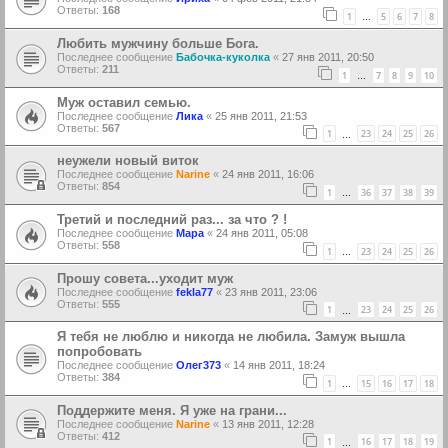
Ответы:
168
1
5
6
7
8
…
Любить мужчину больше Бога.
Последнее сообщение
Бабочка-куколка
«
27 янв 2011, 20:50
Ответы:
211
1
7
8
9
10
…
Муж оставил семью.
Последнее сообщение
Лика
«
25 янв 2011, 21:53
Ответы:
567
1
23
24
25
26
…
неужели новый виток
Последнее сообщение
Narine
«
24 янв 2011, 16:06
Ответы:
854
1
36
37
38
39
…
Третий и последний раз... за что ? !
Последнее сообщение
Мара
«
24 янв 2011, 05:08
Ответы:
558
1
23
24
25
26
…
Прошу совета...уходит муж
Последнее сообщение
fekla77
«
23 янв 2011, 23:06
Ответы:
555
1
23
24
25
26
…
Я тебя не люблю и никогда не любила. Замуж вышла
попробовать
Последнее сообщение
Олег373
«
14 янв 2011, 18:24
Ответы:
384
1
15
16
17
18
…
Поддержите меня. Я уже на грани...
Последнее сообщение
Narine
«
13 янв 2011, 12:28
Ответы:
412
1
16
17
18
19
…