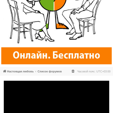
Настоящая любовь
Список форумов
Часовой пояс:
UTC+03:00