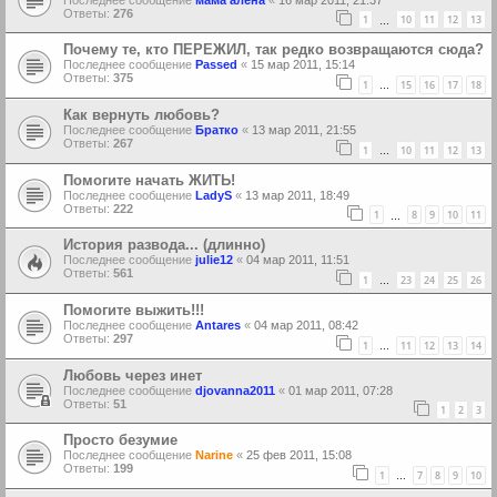
Ответы:
276
1
10
11
12
13
…
Почему те, кто ПЕРЕЖИЛ, так редко возвращаются сюда?
Последнее сообщение
Passed
«
15 мар 2011, 15:14
Ответы:
375
1
15
16
17
18
…
Как вернуть любовь?
Последнее сообщение
Братко
«
13 мар 2011, 21:55
Ответы:
267
1
10
11
12
13
…
Помогите начать ЖИТЬ!
Последнее сообщение
LadyS
«
13 мар 2011, 18:49
Ответы:
222
1
8
9
10
11
…
История развода... (длинно)
Последнее сообщение
julie12
«
04 мар 2011, 11:51
Ответы:
561
1
23
24
25
26
…
Помогите выжить!!!
Последнее сообщение
Antares
«
04 мар 2011, 08:42
Ответы:
297
1
11
12
13
14
…
Любовь через инет
Последнее сообщение
djovanna2011
«
01 мар 2011, 07:28
Ответы:
51
1
2
3
Просто безумие
Последнее сообщение
Narine
«
25 фев 2011, 15:08
Ответы:
199
1
7
8
9
10
…