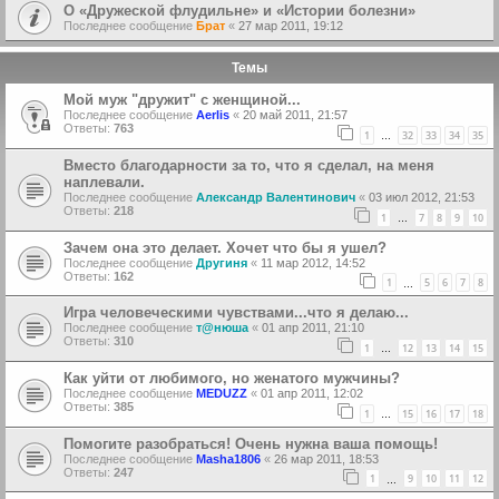
О «Дружеской флудильне» и «Истории болезни»
Последнее сообщение
Брат
«
27 мар 2011, 19:12
Темы
Мой муж "дружит" с женщиной...
Последнее сообщение
Aerlis
«
20 май 2011, 21:57
Ответы:
763
1
32
33
34
35
…
Bместо благодарности за то, что я сделал, на меня
наплевали.
Последнее сообщение
Александр Валентинович
«
03 июл 2012, 21:53
Ответы:
218
1
7
8
9
10
…
Зачем она это делает. Хочет что бы я ушел?
Последнее сообщение
Другиня
«
11 мар 2012, 14:52
Ответы:
162
1
5
6
7
8
…
Игра человеческими чувствами...что я делаю...
Последнее сообщение
т@нюша
«
01 апр 2011, 21:10
Ответы:
310
1
12
13
14
15
…
Как уйти от любимого, но женатого мужчины?
Последнее сообщение
MEDUZZ
«
01 апр 2011, 12:02
Ответы:
385
1
15
16
17
18
…
Помогите разобраться! Очень нужна ваша помощь!
Последнее сообщение
Masha1806
«
26 мар 2011, 18:53
Ответы:
247
1
9
10
11
12
…