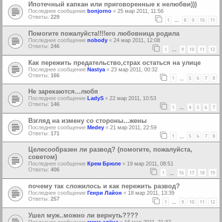
Ипотечный капкан или приговоренные к нелюбви)))
Последнее сообщение
bonjorno
«
25 мар 2011, 11:56
Ответы:
229
1
8
9
10
11
…
Помогите пожалуйста!!!!его любовница родила
Последнее сообщение
nobody
«
24 мар 2011, 12:08
Ответы:
246
1
9
10
11
12
…
Как пережить предательство,страх остаться на улице
Последнее сообщение
Nastya
«
23 мар 2011, 00:32
Ответы:
166
1
5
6
7
8
…
Не зарекаются...любя
Последнее сообщение
LadyS
«
22 мар 2011, 10:53
Ответы:
146
1
4
5
6
7
…
Взгляд на измену со стороны...жены
Последнее сообщение
Medey
«
21 мар 2011, 22:59
Ответы:
171
1
5
6
7
8
…
Целесообразен ли развод? (помогите, пожалуйста,
советом)
Последнее сообщение
Крем Брюле
«
19 мар 2011, 08:51
Ответы:
406
1
16
17
18
19
…
почему так сложилось и как пережить развод?
Последнее сообщение
Генри Лайон
«
18 мар 2011, 13:39
Ответы:
257
1
9
10
11
12
…
Ушел муж..можно ли вернуть????
Последнее сообщение
мама алёна
«
16 мар 2011, 21:37