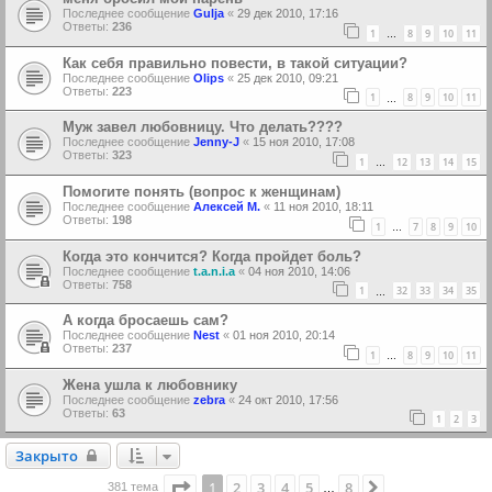
Последнее сообщение
Gulja
«
29 дек 2010, 17:16
Ответы:
236
1
8
9
10
11
…
Как себя правильно повести, в такой ситуации?
Последнее сообщение
Olips
«
25 дек 2010, 09:21
Ответы:
223
1
8
9
10
11
…
Муж завел любовницу. Что делать????
Последнее сообщение
Jenny-J
«
15 ноя 2010, 17:08
Ответы:
323
1
12
13
14
15
…
Помогите понять (вопрос к женщинам)
Последнее сообщение
Алексей М.
«
11 ноя 2010, 18:11
Ответы:
198
1
7
8
9
10
…
Когда это кончится? Когда пройдет боль?
Последнее сообщение
t.a.n.i.a
«
04 ноя 2010, 14:06
Ответы:
758
1
32
33
34
35
…
А когда бросаешь сам?
Последнее сообщение
Nest
«
01 ноя 2010, 20:14
Ответы:
237
1
8
9
10
11
…
Жена ушла к любовнику
Последнее сообщение
zebra
«
24 окт 2010, 17:56
Ответы:
63
1
2
3
Закрыто
Закрыто
Страница
1
из
8
1
2
3
4
5
8
След.
381 тема
…