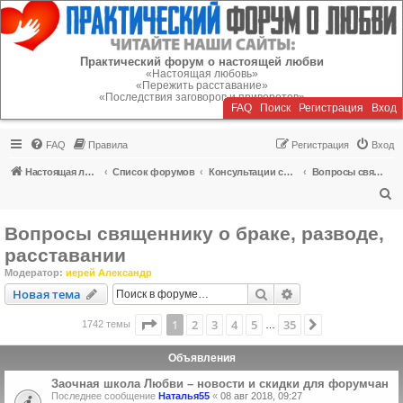
Регистрация
Практический форум о настоящей любви
«Настоящая любовь»
«Пережить расставание»
«Последствия заговоров и приворотов»
FAQ
Поиск
Р
е
г
и
с
т
р
а
ц
и
я
Вход
FAQ
Правила
Р
е
г
и
с
т
р
а
ц
и
я
Вход
Настоящая любовь
Список форумов
Консультации специалистов
Вопросы священнику о браке, разводе, расставании
П
о
Вопросы священнику о браке, разводе,
и
расставании
с
Модератор:
иерей Александр
к
Новая тема
Поиск
Расширенный пои
Н
о
в
а
я
т
е
м
а
Страница
1
из
35
1
2
3
4
5
35
След.
1742 темы
…
Объявления
Заочная школа Любви – новости и скидки для форумчан
Последнее сообщение
Наталья55
«
08 авг 2018, 09:27