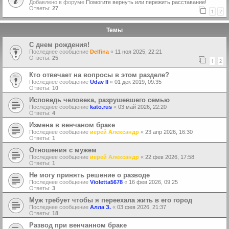
Добавлено в форуме
Помогите вернуть или пережить расставание!
Ответы:
27
1
2
Темы
С днем рождения!
Последнее сообщение
Delfina
«
11 ноя 2025, 22:21
Ответы:
25
1
2
Кто отвечает на вопросы в этом разделе?
Последнее сообщение
Udav II
«
01 дек 2019, 09:35
Ответы:
10
Исповедь человека, разрушевшего семью
Последнее сообщение
kato.rus
«
03 май 2026, 22:20
Ответы:
4
Измена в венчаном браке
Последнее сообщение
иерей Александр
«
23 апр 2026, 16:30
Ответы:
1
Отношения с мужем
Последнее сообщение
иерей Александр
«
22 фев 2026, 17:58
Ответы:
1
Не могу принять решение о разводе
Последнее сообщение
Violetta5678
«
16 фев 2026, 09:25
Ответы:
3
Муж требует чтобы я переехала жить в его город
Последнее сообщение
Алла З.
«
03 фев 2026, 21:37
Ответы:
18
Развод при венчанном браке