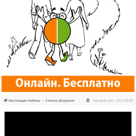
Настоящая любовь
Список форумов
Часовой пояс:
UTC+03:00