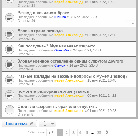
Последнее сообщение
иерей Александр
«
04 апр 2022, 19:22
Ответы:
13
Развод в венчаном браке
Последнее сообщение
Шашка
«
08 мар 2022, 22:31
Ответы:
40
1
2
Брак на грани развода
Последнее сообщение
иерей Александр
«
03 янв 2022, 12:50
Ответы:
16
Как поступить? Муж изменяет открыто.
Последнее сообщение
ОлесяМе
«
27 дек 2021, 17:21
Ответы:
2
Злонамеренное оставление одним супругом другого
Последнее сообщение
Симон
«
14 дек 2021, 23:48
Ответы:
4
Разные взгляды на важные вопросы с мужем.Развод?
Последнее сообщение
иерей Александр
«
15 ноя 2021, 16:48
Ответы:
1
помогите разобраться,я запуталась
Последнее сообщение
иерей Александр
«
08 ноя 2021, 14:22
Ответы:
1
Стоит ли сохранять брак или отпустить
Последнее сообщение
иерей Александр
«
01 ноя 2021, 19:23
Ответы:
5
Новая тема
Н
о
в
а
я
т
е
м
а
Страница
1
из
35
1
2
3
4
5
35
След.
1742 темы
…