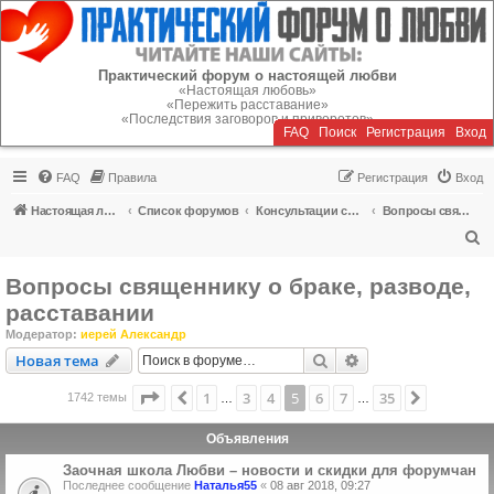
Регистрация
Практический форум о настоящей любви
«Настоящая любовь»
«Пережить расставание»
«Последствия заговоров и приворотов»
FAQ
Поиск
Р
е
г
и
с
т
р
а
ц
и
я
Вход
FAQ
Правила
Р
е
г
и
с
т
р
а
ц
и
я
Вход
Настоящая любовь
Список форумов
Консультации специалистов
Вопросы священнику о браке, разводе, расставании
П
о
Вопросы священнику о браке, разводе,
и
расставании
с
Модератор:
иерей Александр
к
Новая тема
Поиск
Расширенный пои
Н
о
в
а
я
т
е
м
а
Страница
5
из
35
1
3
4
5
6
7
35
Пред.
След.
1742 темы
…
…
Объявления
Заочная школа Любви – новости и скидки для форумчан
Последнее сообщение
Наталья55
«
08 авг 2018, 09:27