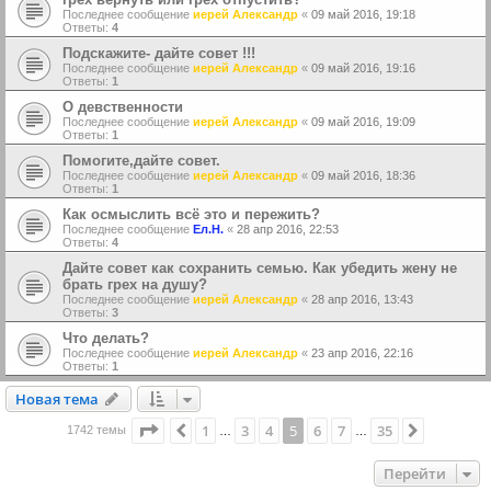
Последнее сообщение
иерей Александр
«
09 май 2016, 19:18
Ответы:
4
Подскажите- дайте совет !!!
Последнее сообщение
иерей Александр
«
09 май 2016, 19:16
Ответы:
1
О девственности
Последнее сообщение
иерей Александр
«
09 май 2016, 19:09
Ответы:
1
Помогите,дайте совет.
Последнее сообщение
иерей Александр
«
09 май 2016, 18:36
Ответы:
1
Как осмыслить всё это и пережить?
Последнее сообщение
Ел.Н.
«
28 апр 2016, 22:53
Ответы:
4
Дайте совет как сохранить семью. Как убедить жену не
брать грех на душу?
Последнее сообщение
иерей Александр
«
28 апр 2016, 13:43
Ответы:
3
Что делать?
Последнее сообщение
иерей Александр
«
23 апр 2016, 22:16
Ответы:
1
Новая тема
Н
о
в
а
я
т
е
м
а
Страница
5
из
35
1
3
4
5
6
7
35
Пред.
След.
1742 темы
…
…
Перейти