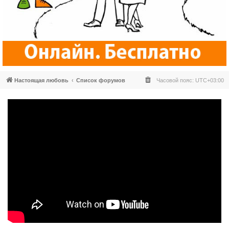
Настоящая любовь
Список форумов
Часовой пояс:
UTC+03:00