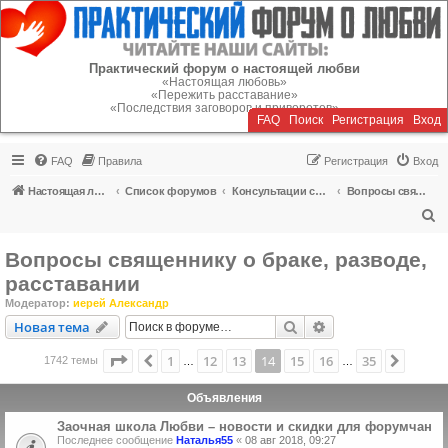
Регистрация
Практический форум о настоящей любви
«Настоящая любовь»
«Пережить расставание»
«Последствия заговоров и приворотов»
FAQ
Поиск
Р
е
г
и
с
т
р
а
ц
и
я
Вход
FAQ
Правила
Р
е
г
и
с
т
р
а
ц
и
я
Вход
Настоящая любовь
Список форумов
Консультации специалистов
Вопросы священнику о браке, разводе, расставании
П
о
Вопросы священнику о браке, разводе,
и
расставании
с
Модератор:
иерей Александр
к
Новая тема
Поиск
Расширенный пои
Н
о
в
а
я
т
е
м
а
Страница
14
из
35
1
12
13
14
15
16
35
Пред.
След.
1742 темы
…
…
Объявления
Заочная школа Любви – новости и скидки для форумчан
Последнее сообщение
Наталья55
«
08 авг 2018, 09:27