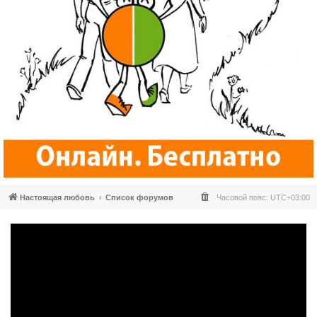
Настоящая любовь
Список форумов
Часовой пояс:
UTC+03:00