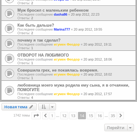
Ответы:
2
Муж бросил с маленьким ребенком
Последнее сообщение
dasha86
«
20 апр 2012, 22:23
Ответы:
2
Как быть дальше?
Последнее сообщение
Marina777
«
20 апр 2012, 19:55
Ответы:
2
почему я так сделал?
Последнее сообщение
игумен Феодор
«
20 апр 2012, 19:11
Ответы:
1
ОТВОРОТ НА ЛЮБИМОГО
Последнее сообщение
игумен Феодор
«
20 апр 2012, 18:06
Ответы:
1
Совершила грех, не покаялась вовремя.
Последнее сообщение
игумен Феодор
«
20 апр 2012, 18:02
Ответы:
1
любовница моего мужа родила ему сына, я в отчаянии,
ПОМОГИТЕ
Последнее сообщение
игумен Феодор
«
20 апр 2012, 17:57
Ответы:
4
Новая тема
Н
о
в
а
я
т
е
м
а
Страница
14
из
35
1
12
13
14
15
16
35
Пред.
След.
1742 темы
…
…
Перейти