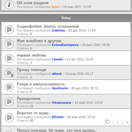
Об этом разделе
Последнее сообщение
Брат
«
18 мар 2007, 13:59
Темы
Социофобия, боюсь отношений.
Последнее сообщение
Gabriela
«
05 дек 2025, 17:59
Ответы:
8
Муж влюблен в другую.
Последнее сообщение
ЕленаЕкатерина
«
19 июн 2025, 05:06
Ответы:
6
первая любовь
Последнее сообщение
Гамаёк
«
22 авг 2021, 16:26
Ответы:
3
Прошу помощи
Последнее сообщение
alkesh
«
01 мар 2020, 00:17
Ответы:
1
Разум и импульсивность
Последнее сообщение
Apolinaria
«
30 дек 2019, 05:13
Ответы:
5
Преодолеем
Последнее сообщение
Oksanasana
«
14 май 2019, 14:03
Ответы:
11
Воротит от мужа
Последнее сообщение
Elfriede
«
06 мар 2019, 23:34
Ответы:
81
1
2
3
4
Прошу помощи. Не знаю, что мне делать.