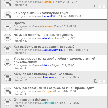
Последнее сообщение
Сестра
«
14 ноя 2018, 17:22
Ответы:
30
1
2
не могу выйти из замкнутого круга
Последнее сообщение
Lanna0305
«
14 ноя 2018, 15:20
Просто
Последнее сообщение
Narine
«
06 ноя 2018, 09:24
Ответы:
6
Не умею любить, не знаю, что делать
Последнее сообщение
alkesh
«
11 июн 2018, 23:29
Ответы:
12
Как выбраться из домашней тюрьмы?
Последнее сообщение
Дарья Матушка
«
08 май 2018, 17:50
Ответы:
4
Угроза развода из-за моей любви к удовольствиям/
приключениям
Последнее сообщение
Мейт
«
25 дек 2017, 22:06
Ответы:
1
Хочу просто выговориться. Спасибо.
Последнее сообщение
Анастази
«
15 авг 2017, 16:12
Ответы:
29
1
2
Хочу разобраться что за ужас со мной происходит
Последнее сообщение
Сестра
«
08 авг 2017, 11:34
Ответы:
1
Отношение к бабушке
Последнее сообщение
Другиня
«
26 июл 2017, 20:37
Ответы:
5