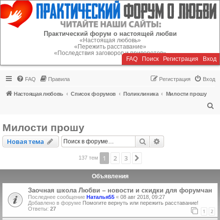
Регистрация
Практический форум о настоящей любви
«Настоящая любовь»
«Пережить расставание»
«Последствия заговоров и приворотов»
FAQ
Поиск
Р
е
г
и
с
т
р
а
ц
и
я
Вход
FAQ
Правила
Р
е
г
и
с
т
р
а
ц
и
я
Вход
Настоящая любовь
Список форумов
Поликлиника
Милости прошу
П
о
Милости прошу
и
Новая тема
Поиск
Расширенный пои
Н
о
в
а
я
т
е
м
а
с
к
1
2
3
След.
137 тем
Объявления
Заочная школа Любви – новости и скидки для форумчан
Последнее сообщение
Наталья55
«
08 авг 2018, 09:27
Добавлено в форуме
Помогите вернуть или пережить расставание!
Ответы:
27
1
2