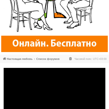
Настоящая любовь
Список форумов
Часовой пояс:
UTC+03:00