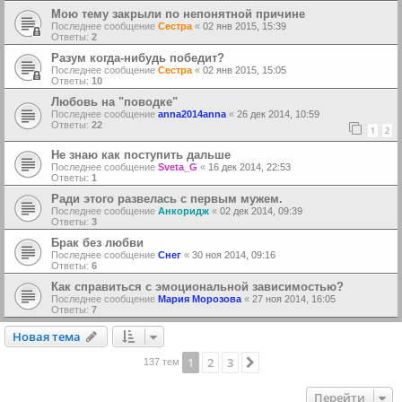
Мою тему закрыли по непонятной причине
Последнее сообщение
Сестра
«
02 янв 2015, 15:39
Ответы:
2
Разум когда-нибудь победит?
Последнее сообщение
Сестра
«
02 янв 2015, 15:05
Ответы:
10
Любовь на "поводке"
Последнее сообщение
anna2014anna
«
26 дек 2014, 10:59
Ответы:
22
1
2
Не знаю как поступить дальше
Последнее сообщение
Sveta_G
«
16 дек 2014, 22:53
Ответы:
1
Ради этого развелась с первым мужем.
Последнее сообщение
Анкоридж
«
02 дек 2014, 09:39
Ответы:
3
Брак без любви
Последнее сообщение
Снег
«
30 ноя 2014, 09:16
Ответы:
6
Как справиться с эмоциональной зависимостью?
Последнее сообщение
Мария Морозова
«
27 ноя 2014, 16:05
Ответы:
7
Новая тема
Н
о
в
а
я
т
е
м
а
1
2
3
След.
137 тем
Перейти