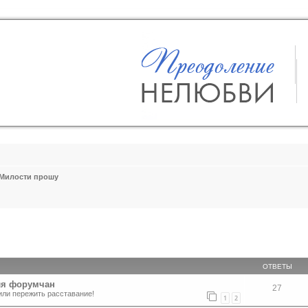
Милости прошу
ширенный поиск
ОТВЕТЫ
ля форумчан
27
или пережить расставание!
1
2