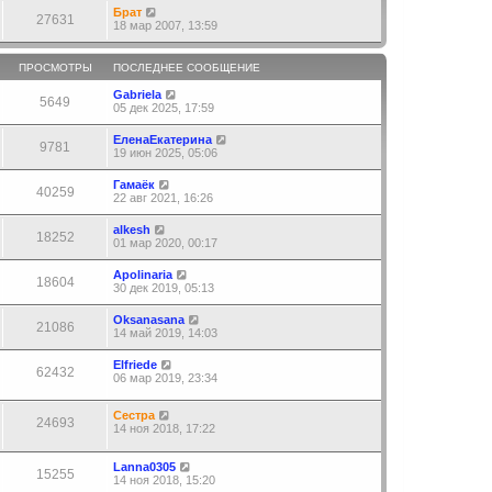
Брат
27631
18 мар 2007, 13:59
ПРОСМОТРЫ
ПОСЛЕДНЕЕ СООБЩЕНИЕ
Gabriela
5649
05 дек 2025, 17:59
ЕленаЕкатерина
9781
19 июн 2025, 05:06
Гамаёк
40259
22 авг 2021, 16:26
alkesh
18252
01 мар 2020, 00:17
Apolinaria
18604
30 дек 2019, 05:13
Oksanasana
21086
14 май 2019, 14:03
Elfriede
62432
06 мар 2019, 23:34
Сестра
24693
14 ноя 2018, 17:22
Lanna0305
15255
14 ноя 2018, 15:20