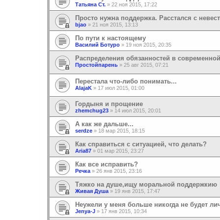
Татьяна Ст.
»
22 ноя 2015, 17:22
Просто нужна поддержка. Расстался с невес
bjao
»
21 ноя 2015, 13:13
По пути к настоящему
Василий Ботуро
»
19 ноя 2015, 20:35
Распределения обязанностей в современной
Простойпарень
»
25 авг 2015, 07:21
Перестала что-либо понимать...
AlajaK
»
17 июл 2015, 01:00
Гордыня и прощение
zhemchug23
»
14 июл 2015, 20:01
А как же дальше...
serdze
»
18 мар 2015, 18:15
Как справиться с ситуацией, что делать?
Aria87
»
01 мар 2015, 23:27
Как все исправить?
Речка
»
26 янв 2015, 23:16
Тяжко на душе,ищу моральной поддержкию
Живая Душа
»
19 янв 2015, 17:47
Неужели у меня больше никогда не будет ли
Jenya-J
»
17 янв 2015, 10:34