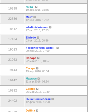
Лира_
16398
19 дек 2016, 15:55
Мейт
22836
12 ноя 2016, 12:37
wladimir.lotsman
18612
27 окт 2016, 17:53
Elfriede
17434
03 окт 2016, 08:56
я люблю тебя, Антон!
19013
09 июн 2016, 07:09
Эллора
21063
22 май 2016, 18:57
Сестра
19143
19 апр 2016, 08:34
Марыся
16142
11 апр 2016, 06:54
Сестра
16932
26 мар 2016, 21:39
Нина Вишневская
24402
12 фев 2016, 16:20
Delfina