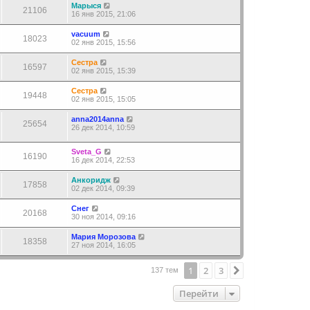
Марыся
21106
16 янв 2015, 21:06
vacuum
18023
02 янв 2015, 15:56
Сестра
16597
02 янв 2015, 15:39
Сестра
19448
02 янв 2015, 15:05
anna2014anna
25654
26 дек 2014, 10:59
Sveta_G
16190
16 дек 2014, 22:53
Анкоридж
17858
02 дек 2014, 09:39
Снег
20168
30 ноя 2014, 09:16
Мария Морозова
18358
27 ноя 2014, 16:05
1
2
3
След.
137 тем
Перейти