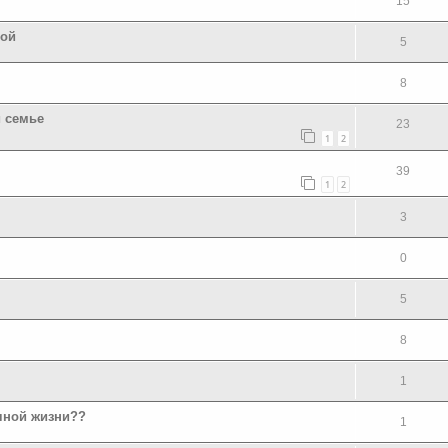
15
той
5
8
 семье
23
1
2
39
1
2
3
0
5
8
1
чной жизни??
1