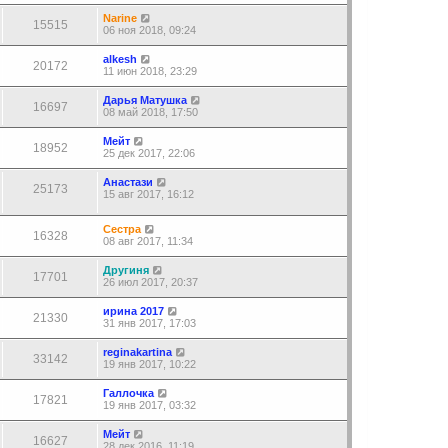
Narine
15515
06 ноя 2018, 09:24
alkesh
20172
11 июн 2018, 23:29
Дарья Матушка
16697
08 май 2018, 17:50
Мейт
18952
25 дек 2017, 22:06
Анастази
25173
15 авг 2017, 16:12
Сестра
16328
08 авг 2017, 11:34
Другиня
17701
26 июл 2017, 20:37
ирина 2017
21330
31 янв 2017, 17:03
reginakartina
33142
19 янв 2017, 10:22
Галлочка
17821
19 янв 2017, 03:32
Мейт
16627
28 дек 2016, 11:19