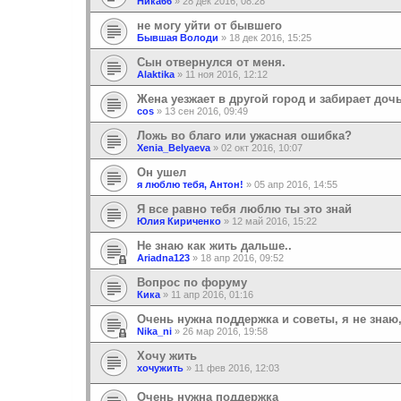
Ника66
»
28 дек 2016, 08:28
не могу уйти от бывшего
Бывшая Володи
»
18 дек 2016, 15:25
Сын отвернулся от меня.
Alaktika
»
11 ноя 2016, 12:12
Жена уезжает в другой город и забирает дочь
cos
»
13 сен 2016, 09:49
Ложь во благо или ужасная ошибка?
Xenia_Belyaeva
»
02 окт 2016, 10:07
Он ушел
я люблю тебя, Антон!
»
05 апр 2016, 14:55
Я все равно тебя люблю ты это знай
Юлия Кириченко
»
12 май 2016, 15:22
Не знаю как жить дальше..
Ariadna123
»
18 апр 2016, 09:52
Вопрос по форуму
Кика
»
11 апр 2016, 01:16
Очень нужна поддержка и советы, я не знаю,
Nika_ni
»
26 мар 2016, 19:58
Хочу жить
хочужить
»
11 фев 2016, 12:03
Очень нужна поддержка