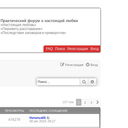
Практический форум о настоящей любви
«Настоящая любовь»
«Пережить расставание»
«Последствия заговоров и приворотов»
FAQ
Поиск
Р
е
г
и
с
т
р
а
ц
и
я
Вход
Р
е
г
и
с
т
р
а
ц
и
я
Вход
Поиск
Расширенный по
1
2
3
След.
137 тем
ПРОСМОТРЫ
ПОСЛЕДНЕЕ СООБЩЕНИЕ
Наталья55
478279
08 авг 2018, 09:27