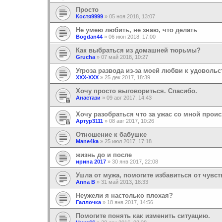
Просто
Костя9999
»
05 ноя 2018, 13:07
Не умею любить, не знаю, что делать
Bogdan44
»
06 июн 2018, 17:00
Как выбраться из домашней тюрьмы?
Grucha
»
07 май 2018, 10:27
Угроза развода из-за моей любви к удовол
XXX-XXX
»
25 дек 2017, 18:39
Хочу просто выговориться. Спасибо.
Анастази
»
09 авг 2017, 14:43
Хочу разобраться что за ужас со мной прои
Артур3111
»
08 авг 2017, 10:26
Отношение к бабушке
Mane4ka
»
25 июл 2017, 17:18
жизнь до и после
ирина 2017
»
30 янв 2017, 22:08
Ушла от мужа, помогите избавиться от чувс
Anna B
»
31 май 2013, 18:33
Неужели я настолько плохая?
Галлочка
»
18 янв 2017, 14:56
Помогите понять как изменить ситуацию.