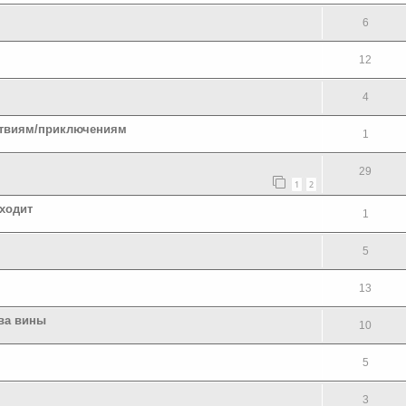
6
12
4
ьствиям/приключениям
1
29
1
2
сходит
1
5
13
тва вины
10
5
3