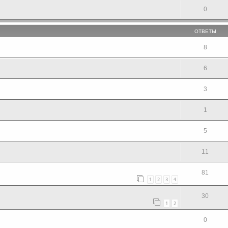
0
ОТВЕТЫ
8
6
3
1
5
11
81
1
2
3
4
30
1
2
0