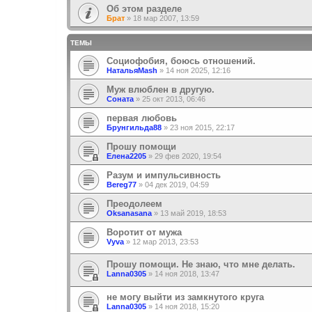
Об этом разделе
Брат
»
18 мар 2007, 13:59
ТЕМЫ
Социофобия, боюсь отношений.
НатальяMash
»
14 ноя 2025, 12:16
Муж влюблен в другую.
Соната
»
25 окт 2013, 06:46
первая любовь
Брунгильда88
»
23 ноя 2015, 22:17
Прошу помощи
Елена2205
»
29 фев 2020, 19:54
Разум и импульсивность
Bereg77
»
04 дек 2019, 04:59
Преодолеем
Oksanasana
»
13 май 2019, 18:53
Воротит от мужа
Vyva
»
12 мар 2013, 23:53
Прошу помощи. Не знаю, что мне делать.
Lanna0305
»
14 ноя 2018, 13:47
не могу выйти из замкнутого круга
Lanna0305
»
14 ноя 2018, 15:20