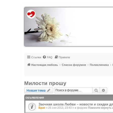
Регистрация
Ссылки
FAQ
Правила
Настоящая любовь
Список форумов
Поликлиника
Милости прошу
Новая тема
Поиск
Рас
Н
о
в
а
я
т
е
м
а
ОБЪЯВЛЕНИЯ
Заочная школа Любви – новости и скидки д
Брат
»
25 сен 2013, 23:43
» в форуме
Помогите вернуть 