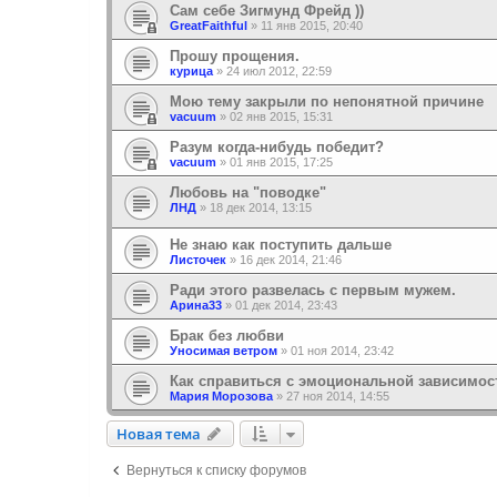
Сам себе Зигмунд Фрейд ))
GreatFaithful
»
11 янв 2015, 20:40
Прошу прощения.
курица
»
24 июл 2012, 22:59
Мою тему закрыли по непонятной причине
vacuum
»
02 янв 2015, 15:31
Разум когда-нибудь победит?
vacuum
»
01 янв 2015, 17:25
Любовь на "поводке"
ЛНД
»
18 дек 2014, 13:15
Не знаю как поступить дальше
Листочек
»
16 дек 2014, 21:46
Ради этого развелась с первым мужем.
Арина33
»
01 дек 2014, 23:43
Брак без любви
Уносимая ветром
»
01 ноя 2014, 23:42
Как справиться с эмоциональной зависимо
Мария Морозова
»
27 ноя 2014, 14:55
Новая тема
Н
о
в
а
я
т
е
м
а
Вернуться к списку форумов