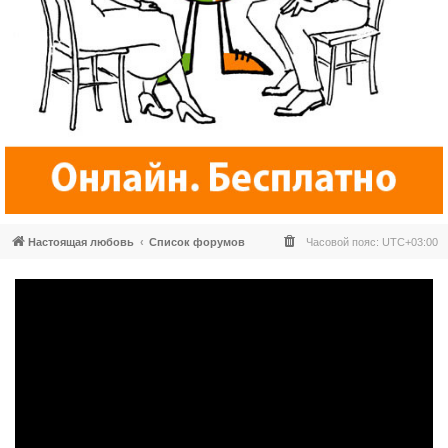
Настоящая любовь
Список форумов
Часовой пояс:
UTC+03:00