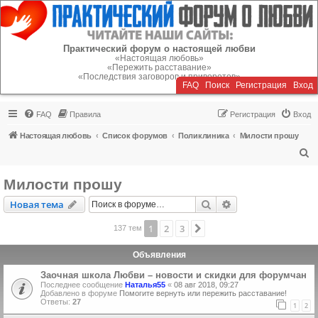
Регистрация
Практический форум о настоящей любви
«Настоящая любовь»
«Пережить расставание»
«Последствия заговоров и приворотов»
FAQ
Поиск
Р
е
г
и
с
т
р
а
ц
и
я
Вход
FAQ
Правила
Р
е
г
и
с
т
р
а
ц
и
я
Вход
Настоящая любовь
Список форумов
Поликлиника
Милости прошу
П
о
Милости прошу
и
Новая тема
Поиск
Расширенный пои
Н
о
в
а
я
т
е
м
а
с
к
1
2
3
След.
137 тем
Объявления
Заочная школа Любви – новости и скидки для форумчан
Последнее сообщение
Наталья55
«
08 авг 2018, 09:27
Добавлено в форуме
Помогите вернуть или пережить расставание!
Ответы:
27
1
2