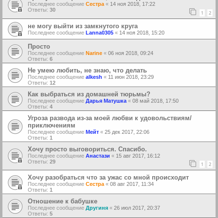
Последнее сообщение
Сестра
«
14 ноя 2018, 17:22
Ответы:
30
1
2
не могу выйти из замкнутого круга
Последнее сообщение
Lanna0305
«
14 ноя 2018, 15:20
Просто
Последнее сообщение
Narine
«
06 ноя 2018, 09:24
Ответы:
6
Не умею любить, не знаю, что делать
Последнее сообщение
alkesh
«
11 июн 2018, 23:29
Ответы:
12
Как выбраться из домашней тюрьмы?
Последнее сообщение
Дарья Матушка
«
08 май 2018, 17:50
Ответы:
4
Угроза развода из-за моей любви к удовольствиям/
приключениям
Последнее сообщение
Мейт
«
25 дек 2017, 22:06
Ответы:
1
Хочу просто выговориться. Спасибо.
Последнее сообщение
Анастази
«
15 авг 2017, 16:12
Ответы:
29
1
2
Хочу разобраться что за ужас со мной происходит
Последнее сообщение
Сестра
«
08 авг 2017, 11:34
Ответы:
1
Отношение к бабушке
Последнее сообщение
Другиня
«
26 июл 2017, 20:37
Ответы:
5