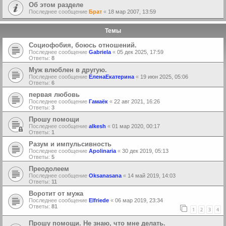
Об этом разделе
Последнее сообщение
Брат
«
18 мар 2007, 13:59
Темы
Социофобия, боюсь отношений.
Последнее сообщение
Gabriela
«
05 дек 2025, 17:59
Ответы:
8
Муж влюблен в другую.
Последнее сообщение
ЕленаЕкатерина
«
19 июн 2025, 05:06
Ответы:
6
первая любовь
Последнее сообщение
Гамаёк
«
22 авг 2021, 16:26
Ответы:
3
Прошу помощи
Последнее сообщение
alkesh
«
01 мар 2020, 00:17
Ответы:
1
Разум и импульсивность
Последнее сообщение
Apolinaria
«
30 дек 2019, 05:13
Ответы:
5
Преодолеем
Последнее сообщение
Oksanasana
«
14 май 2019, 14:03
Ответы:
11
Воротит от мужа
Последнее сообщение
Elfriede
«
06 мар 2019, 23:34
Ответы:
81
1
2
3
4
Прошу помощи. Не знаю, что мне делать.