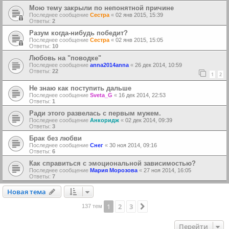
Мою тему закрыли по непонятной причине
Последнее сообщение
Сестра
«
02 янв 2015, 15:39
Ответы:
2
Разум когда-нибудь победит?
Последнее сообщение
Сестра
«
02 янв 2015, 15:05
Ответы:
10
Любовь на "поводке"
Последнее сообщение
anna2014anna
«
26 дек 2014, 10:59
Ответы:
22
1
2
Не знаю как поступить дальше
Последнее сообщение
Sveta_G
«
16 дек 2014, 22:53
Ответы:
1
Ради этого развелась с первым мужем.
Последнее сообщение
Анкоридж
«
02 дек 2014, 09:39
Ответы:
3
Брак без любви
Последнее сообщение
Снег
«
30 ноя 2014, 09:16
Ответы:
6
Как справиться с эмоциональной зависимостью?
Последнее сообщение
Мария Морозова
«
27 ноя 2014, 16:05
Ответы:
7
Новая тема
Н
о
в
а
я
т
е
м
а
1
2
3
След.
137 тем
Перейти