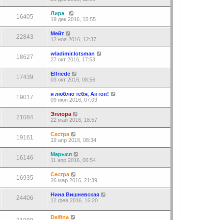
Лира_
16405
19 дек 2016, 15:55
Мейт
22843
12 ноя 2016, 12:37
wladimir.lotsman
18627
27 окт 2016, 17:53
Elfriede
17439
03 окт 2016, 08:56
я люблю тебя, Антон!
19017
09 июн 2016, 07:09
Эллора
21084
22 май 2016, 18:57
Сестра
19161
19 апр 2016, 08:34
Марыся
16146
11 апр 2016, 06:54
Сестра
16935
26 мар 2016, 21:39
Нина Вишневская
24406
12 фев 2016, 16:20
Delfina