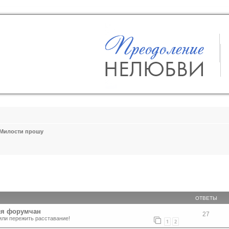
Милости прошу
ширенный поиск
ОТВЕТЫ
ля форумчан
27
или пережить расставание!
1
2