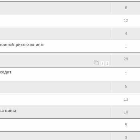
6
12
4
ьствиям/приключениям
1
29
1
2
сходит
1
5
13
тва вины
10
5
3