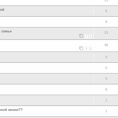
15
той
5
8
 семье
23
1
2
39
1
2
3
0
5
8
1
чной жизни??
1