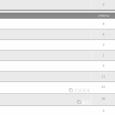
0
ОТВЕТЫ
8
6
3
1
5
11
81
1
2
3
4
30
1
2
0