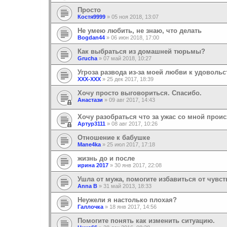
Просто
Костя9999
»
05 ноя 2018, 13:07
Не умею любить, не знаю, что делать
Bogdan44
»
06 июн 2018, 17:00
Как выбраться из домашней тюрьмы?
Grucha
»
07 май 2018, 10:27
Угроза развода из-за моей любви к удовол
XXX-XXX
»
25 дек 2017, 18:39
Хочу просто выговориться. Спасибо.
Анастази
»
09 авг 2017, 14:43
Хочу разобраться что за ужас со мной прои
Артур3111
»
08 авг 2017, 10:26
Отношение к бабушке
Mane4ka
»
25 июл 2017, 17:18
жизнь до и после
ирина 2017
»
30 янв 2017, 22:08
Ушла от мужа, помогите избавиться от чувс
Anna B
»
31 май 2013, 18:33
Неужели я настолько плохая?
Галлочка
»
18 янв 2017, 14:56
Помогите понять как изменить ситуацию.