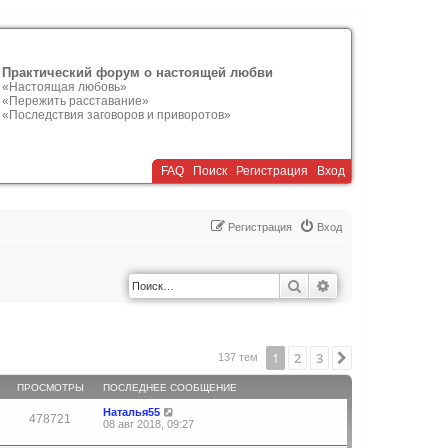
Практический форум о настоящей любви
«Настоящая любовь»
«Пережить расставание»
«Последствия заговоров и приворотов»
FAQ
Поиск
Р
е
г
и
с
т
р
а
ц
и
я
Вход
Р
е
г
и
с
т
р
а
ц
и
я
Вход
Поиск
Расширенный по
1
2
3
След.
137 тем
ПРОСМОТРЫ
ПОСЛЕДНЕЕ СООБЩЕНИЕ
Наталья55
478721
08 авг 2018, 09:27