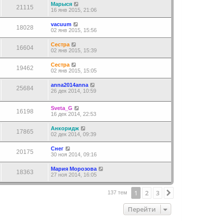
Марыся
21115
16 янв 2015, 21:06
vacuum
18028
02 янв 2015, 15:56
Сестра
16604
02 янв 2015, 15:39
Сестра
19462
02 янв 2015, 15:05
anna2014anna
25684
26 дек 2014, 10:59
Sveta_G
16198
16 дек 2014, 22:53
Анкоридж
17865
02 дек 2014, 09:39
Снег
20175
30 ноя 2014, 09:16
Мария Морозова
18363
27 ноя 2014, 16:05
1
2
3
След.
137 тем
Перейти