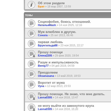
Об этом разделе
Брат
»
18 мар 2007, 13:59
ТЕМЫ
Социофобия, боюсь отношений.
НатальяMash
»
14 ноя 2025, 12:16
Муж влюблен в другую.
Соната
»
25 окт 2013, 06:46
первая любовь
Брунгильда88
»
23 ноя 2015, 22:17
Прошу помощи
Елена2205
»
29 фев 2020, 19:54
Разум и импульсивность
Bereg77
»
04 дек 2019, 04:59
Преодолеем
Oksanasana
»
13 май 2019, 18:53
Воротит от мужа
Vyva
»
12 мар 2013, 23:53
Прошу помощи. Не знаю, что мне делать.
Lanna0305
»
14 ноя 2018, 13:47
не могу выйти из замкнутого круга
Lanna0305
»
14 ноя 2018, 15:20