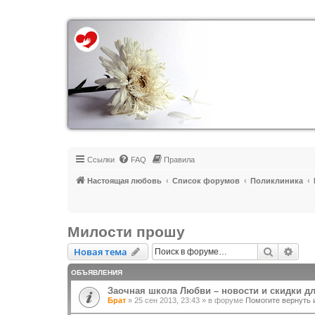
Регистрация
Ссылки
FAQ
Правила
Настоящая любовь
Список форумов
Поликлиника
Милости прошу
Новая тема
Поиск
Рас
Н
о
в
а
я
т
е
м
а
ОБЪЯВЛЕНИЯ
Заочная школа Любви – новости и скидки д
Брат
»
25 сен 2013, 23:43
» в форуме
Помогите вернуть 