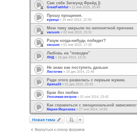
Сам себе Зигмунд Фрейд ))
GreatFaithful
»
11 янв 2015, 20:40
Прошу прощения.
курица
»
24 июл 2012, 22:59
Мою тему закрыли по непонятной причине
vacuum
»
02 янв 2015, 15:31
Разум когда-нибудь победит?
vacuum
»
01 янв 2015, 17:25
Любовь на "поводке"
ЛНД
»
18 дек 2014, 13:15
Не знаю как поступить дальше
Листочек
»
16 дек 2014, 21:46
Ради этого развелась с первым мужем.
Арина33
»
01 дек 2014, 23:43
Брак без любви
Уносимая ветром
»
01 ноя 2014, 23:42
Как справиться с эмоциональной зависимо
Мария Морозова
»
27 ноя 2014, 14:55
Новая тема
Н
о
в
а
я
т
е
м
а
Вернуться к списку форумов