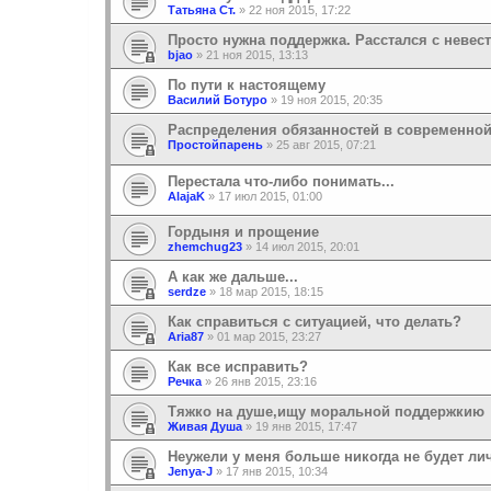
Татьяна Ст.
»
22 ноя 2015, 17:22
Просто нужна поддержка. Расстался с невес
bjao
»
21 ноя 2015, 13:13
По пути к настоящему
Василий Ботуро
»
19 ноя 2015, 20:35
Распределения обязанностей в современной
Простойпарень
»
25 авг 2015, 07:21
Перестала что-либо понимать...
AlajaK
»
17 июл 2015, 01:00
Гордыня и прощение
zhemchug23
»
14 июл 2015, 20:01
А как же дальше...
serdze
»
18 мар 2015, 18:15
Как справиться с ситуацией, что делать?
Aria87
»
01 мар 2015, 23:27
Как все исправить?
Речка
»
26 янв 2015, 23:16
Тяжко на душе,ищу моральной поддержкию
Живая Душа
»
19 янв 2015, 17:47
Неужели у меня больше никогда не будет ли
Jenya-J
»
17 янв 2015, 10:34