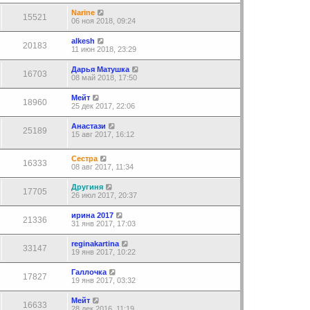
Narine
15521
06 ноя 2018, 09:24
alkesh
20183
11 июн 2018, 23:29
Дарья Матушка
16703
08 май 2018, 17:50
Мейт
18960
25 дек 2017, 22:06
Анастази
25189
15 авг 2017, 16:12
Сестра
16333
08 авг 2017, 11:34
Другиня
17705
26 июл 2017, 20:37
ирина 2017
21336
31 янв 2017, 17:03
reginakartina
33147
19 янв 2017, 10:22
Галлочка
17827
19 янв 2017, 03:32
Мейт
16633
28 дек 2016, 11:19