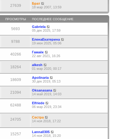
Брат
27639
18 мар 2007, 13:59
ПРОСМОТРЫ
ПОСЛЕДНЕЕ СООБЩЕНИЕ
Gabriela
5693
05 дек 2025, 17:59
ЕленаЕкатерина
9788
19 июн 2025, 05:06
Гамаёк
40266
22 авг 2021, 16:26
alkesh
18264
01 мар 2020, 00:17
Apolinaria
18609
30 дек 2019, 05:13
Oksanasana
21094
14 май 2019, 14:03
Elfriede
62488
06 мар 2019, 23:34
Сестра
24705
14 ноя 2018, 17:22
Lanna0305
15257
14 ноя 2018, 15:20