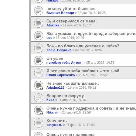
Ника66
»
28 дек 2016, 08:28
не могу уйти от бывшего
Бывшая Володи
»
18 дек 2016, 15:25
Сын отвернулся от меня.
Alaktika
»
11 ноя 2016, 12:12
Жена уезжает в другой город и забирает дочь
cos
»
13 сен 2016, 09:49
Ложь во благо или ужасная ошибка?
Xenia_Belyaeva
»
02 окт 2016, 10:07
Он ушел
я люблю тебя, Антон!
»
05 апр 2016, 14:55
Я все равно тебя люблю ты это знай
Юлия Кириченко
»
12 май 2016, 15:22
Не знаю как жить дальше..
Ariadna123
»
18 апр 2016, 09:52
Вопрос по форуму
Кика
»
11 апр 2016, 01:16
Очень нужна поддержка и советы, я не знаю,
Nika_ni
»
26 мар 2016, 19:58
Хочу жить
хочужить
»
11 фев 2016, 12:03
Очень нужна поддержка