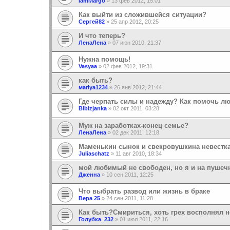
IamMargo
»
13 фев 2012, 15:01
Как выйти из сложившейся ситуации?
Сергей82
»
25 апр 2012, 20:25
И что теперь?
ЛенаЛена
»
07 июн 2010, 21:37
Нужна помощь!
Vasyaa
»
02 фев 2012, 19:31
как быть?
маriya1234
»
26 янв 2012, 21:44
Где черпать силы и надежду? Как помочь л
Bibizjanka
»
02 окт 2011, 03:28
Муж на заработках-конец сeмье?
ЛенаЛена
»
02 дек 2011, 12:18
Маменькин сынок и свекровушкина невестк
Juliaschatz
»
11 авг 2010, 18:34
мой любимый не свободен, но я и на пушеч
Дженна
»
10 сен 2011, 12:25
Что выбрать развод или жизнь в браке
Вера 25
»
24 сен 2011, 11:28
Как быть?Смириться, хоть грех восполнял н
Голубка_232
»
01 июл 2011, 22:16