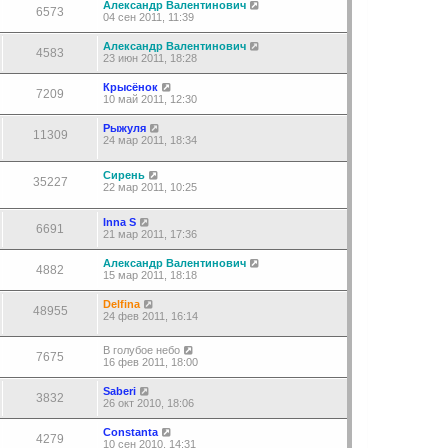
Александр Валентинович
6573
04 сен 2011, 11:39
Александр Валентинович
4583
23 июн 2011, 18:28
Крысёнок
7209
10 май 2011, 12:30
Рыжуля
11309
24 мар 2011, 18:34
Сирень
35227
22 мар 2011, 10:25
Inna S
6691
21 мар 2011, 17:36
Александр Валентинович
4882
15 мар 2011, 18:18
Delfina
48955
24 фев 2011, 16:14
В голубое небо
7675
16 фев 2011, 18:00
Saberi
3832
26 окт 2010, 18:06
Constanta
4279
10 сен 2010, 14:31