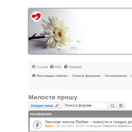
Регистрация
Ссылки
FAQ
Правила
Настоящая любовь
Список форумов
Поликлиника
Милости прошу
Новая тема
Поиск
Рас
Н
о
в
а
я
т
е
м
а
ОБЪЯВЛЕНИЯ
Заочная школа Любви – новости и скидки д
Брат
»
25 сен 2013, 23:43
» в форуме
Помогите вернуть 