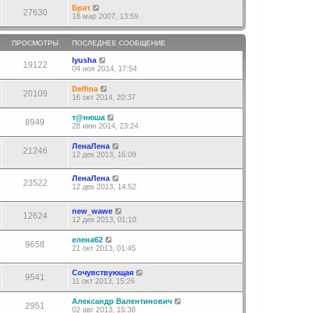
Брат
27630
18 мар 2007, 13:59
ПРОСМОТРЫ
ПОСЛЕДНЕЕ СООБЩЕНИЕ
lyusha
19122
04 ноя 2014, 17:54
Delfina
20109
16 окт 2014, 20:37
т@нюша
8949
28 июн 2014, 23:24
ЛенаЛена
21246
12 дек 2013, 16:09
ЛенаЛена
23522
12 дек 2013, 14:52
new_wawe
12624
12 дек 2013, 01:10
елена62
9658
21 окт 2013, 01:45
Сочувствующая
9541
11 окт 2013, 15:26
Александр Валентинович
2951
02 авг 2013, 15:38