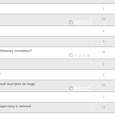
1
70
1
2
3
4
4
5
юбимому человеку?
70
1
2
3
4
2
а
2
ный выстрел не подо
70
1
2
3
4
2
едостачу в личной
13