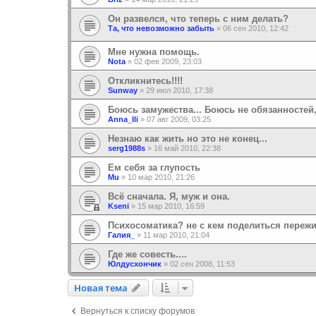
Он развелся, что теперь с ним делать?
Та, что невозможно забыть
»
06 сен 2010, 12:42
Мне нужна помощь.
Nota
»
02 фев 2009, 23:03
Откликнитесь!!!!
Sunway
»
29 июл 2010, 17:38
Боюсь замужества... Боюсь не обязанностей,
Anna_Ili
»
07 авг 2009, 03:25
Незнаю как жить но это не конец...
serg1988s
»
16 май 2010, 22:38
Ем себя за глупость
Mu
»
10 мар 2010, 21:26
Всё сначала. Я, муж и она.
Kseni
»
15 мар 2010, 16:59
Психосоматика? не с кем поделиться переж
Галия_
»
11 мар 2010, 21:04
Где же совесть....
Юлдусхончик
»
02 сен 2008, 11:53
Новая тема
Н
о
в
а
я
т
е
м
а
Вернуться к списку форумов