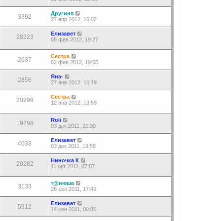
Другиня
3392
27 апр 2012, 16:02
Елизавет
28223
08 фев 2012, 19:27
Сестра
2637
02 фев 2012, 19:55
Яна-
2856
27 янв 2012, 16:19
Сестра
20299
12 янв 2012, 13:59
Roli
19298
03 дек 2011, 21:30
Елизавет
4033
03 дек 2011, 19:59
Ниночка К
20282
11 окт 2011, 07:07
т@нюша
3133
26 сен 2011, 17:49
Елизавет
5912
14 сен 2011, 00:05