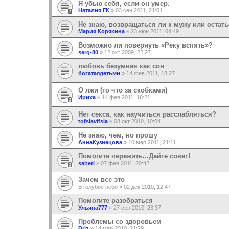
Я убью себя, если он умер.
Наталия ГК
»
03 сен 2011, 21:01
Не знаю, возвращаться ли к мужу или остат
Мария Корякина
»
23 июн 2011, 04:49
Возможно ли повернуть «Реку вспять»?
serg-80
»
12 окт 2009, 22:27
любовь безумная как сон
богатаядетьми
»
14 фев 2011, 18:27
О лжи (то что за скобками)
Ириха
»
14 фев 2011, 16:21
Нет секса, как научиться расслабляться?
tofslavifsla
»
08 окт 2010, 10:04
Не знаю, чем, но прошу
АннаКузнецова
»
10 мар 2011, 21:11
Помогите пережить...Дайте совет!
saheti
»
07 фев 2011, 20:42
Зачем все это
В голубое небо
»
02 дек 2010, 12:47
Помогите разобраться
Ульяна777
»
27 сен 2010, 23:37
Проблемы со здоровьем
Briz
»
14 мар 2010, 21:29