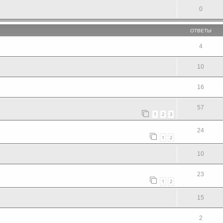
0
ОТВЕТЫ
4
10
16
57
1
2
3
24
1
2
10
23
1
2
15
2