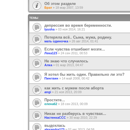
Об этом разделе
Брат
»
18 мар 2007, 13:59
ТЕМЫ
депрессия во время беременности.
lyusha
»
03 ноя 2014, 16:21
Потеряла всё.. Сына, мужа, родину.
мать одиночка
»
26 авг 2014, 01:41
Если чувства отшибают мозги...
Лека123
»
24 сен 2011, 00:53
Не знаю что случилось
Алка
»
01 мар 2013, 04:47
Я хотел бы жить один. Правильно ли это?
Пингвин
»
14 май 2008, 00:42
как жить с мужем после аборта
angi
»
21 ноя 2013, 20:09
Простите...
елена62
»
18 сен 2013, 00:09
Никак не разберусь в чувствах...
НастенкаССС
»
30 мар 2010, 22:29
выдохлась
alexandra173
»
02 авг 2013, 04:58