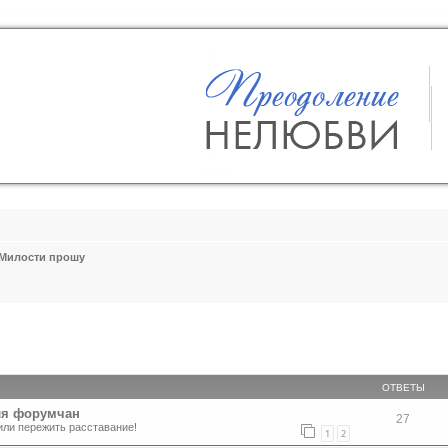
Милости прошу
ширенный поиск
ОТВЕТЫ
ля форумчан
27
или пережить расставание!
1
2