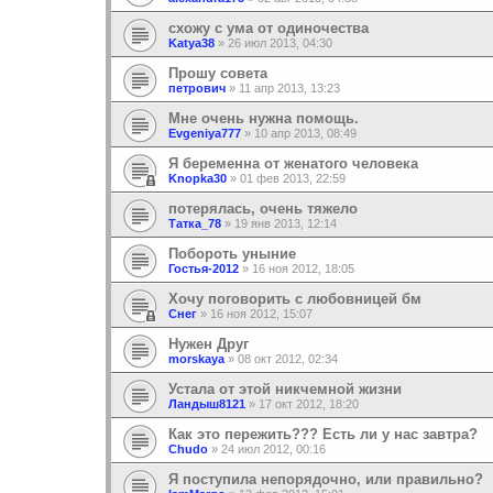
схожу с ума от одиночества
Katya38
»
26 июл 2013, 04:30
Прошу совета
петрович
»
11 апр 2013, 13:23
Мне очень нужна помощь.
Evgeniya777
»
10 апр 2013, 08:49
Я беременна от женатого человека
Knopka30
»
01 фев 2013, 22:59
потерялась, очень тяжело
Татка_78
»
19 янв 2013, 12:14
Побороть уныние
Гостья-2012
»
16 ноя 2012, 18:05
Хочу поговорить с любовницей бм
Снег
»
16 ноя 2012, 15:07
Нужен Друг
morskaya
»
08 окт 2012, 02:34
Устала от этой никчемной жизни
Ландыш8121
»
17 окт 2012, 18:20
Как это пережить??? Есть ли у нас завтра?
Chudo
»
24 июл 2012, 00:16
Я поступила непорядочно, или правильно?