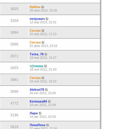
Delfina
3825
26 июл 2013, 23:16
петрович
3359
12 апр 2013, 22:31
Сестра
3084
10 апр 2013, 17:13
Сестра
2896
01 фев 2013, 23:16
Татка_78
2671
19 янв 2013, 14:27
т@нюша
2855
18 ноя 2012, 21:43
Сестра
3961
16 ноя 2012, 16:22
Aleksei78
3696
26 окт 2012, 23:40
Катюшка84
4772
24 окт 2012, 12:04
Лари
3196
24 авг 2012, 02:54
ЛенаЛена
5818
01 июн 2012, 13:16