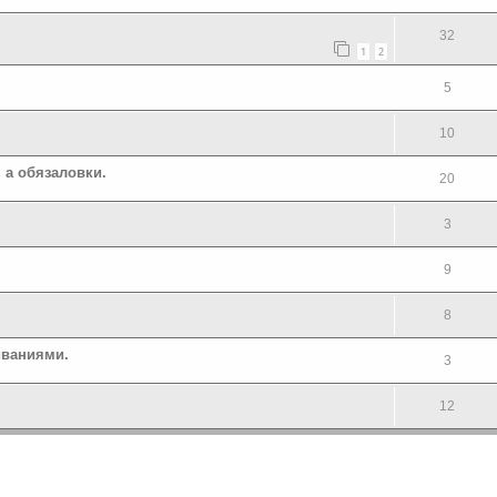
32
1
2
5
10
 а обязаловки.
20
3
9
8
иваниями.
3
12