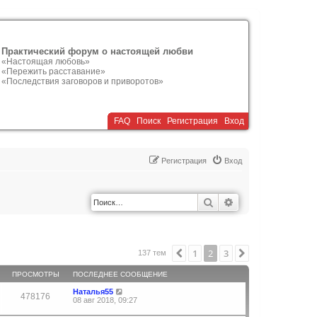
Практический форум о настоящей любви
«Настоящая любовь»
«Пережить расставание»
«Последствия заговоров и приворотов»
FAQ
Поиск
Р
е
г
и
с
т
р
а
ц
и
я
Вход
Р
е
г
и
с
т
р
а
ц
и
я
Вход
Поиск
Расширенный по
1
2
3
Пред.
След.
137 тем
ПРОСМОТРЫ
ПОСЛЕДНЕЕ СООБЩЕНИЕ
Наталья55
478176
08 авг 2018, 09:27