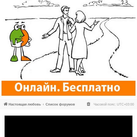
Настоящая любовь
Список форумов
Часовой пояс:
UTC+03:00