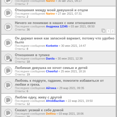
Последнее сообщение
Narine
«
30 авг 2021, 09:27
Ответы:
7
Отношения между моей девушкой и отцом
Последнее сообщение
Narine
«
27 авг 2021, 07:31
Ответы:
2
Ничего не понимаю в наших с ним отношениях
Последнее сообщение
Андрюха 12345
«
03 авг 2021, 08:50
Ответы:
36
1
2
Он держал меня как запасной вариант, потому что удобно
было
Последнее сообщение
Korbette
«
30 июн 2021, 14:47
Ответы:
8
Отношения в тупике
Последнее сообщение
Danila
«
30 июн 2021, 12:39
Ответы:
18
Любимая девушка не хочет семью и детей
Последнее сообщение
Cheerful
«
25 июн 2021, 18:16
Ответы:
19
Любовь к подруге, гадание, помогите избавиться от
любви и греха.
Последнее сообщение
Айтика
«
29 мар 2021, 09:35
Ответы:
6
Люблю одну, живу с другой
Последнее сообщение
AfrobBazilian
«
22 мар 2021, 19:50
Ответы:
12
Сказал: уезжай к себе домой
Последнее сообщение
Delfina
«
03 мар 2021, 18:06
Ответы:
20