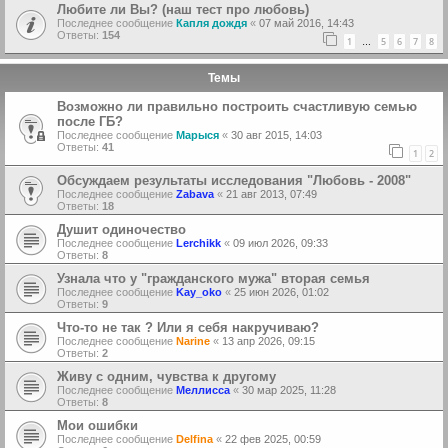
Любите ли Вы? (наш тест про любовь)
Последнее сообщение
Капля дождя
«
07 май 2016, 14:43
Ответы:
154
1
5
6
7
8
…
Темы
Возможно ли правильно построить счастливую семью
после ГБ?
Последнее сообщение
Марыся
«
30 авг 2015, 14:03
Ответы:
41
1
2
Обсуждаем результаты исследования "Любовь - 2008"
Последнее сообщение
Zabava
«
21 авг 2013, 07:49
Ответы:
18
Душит одиночество
Последнее сообщение
Lerchikk
«
09 июл 2026, 09:33
Ответы:
8
Узнала что у "гражданского мужа" вторая семья
Последнее сообщение
Kay_oko
«
25 июн 2026, 01:02
Ответы:
9
Что-то не так ? Или я себя накручиваю?
Последнее сообщение
Narine
«
13 апр 2026, 09:15
Ответы:
2
Живу с одним, чувства к другому
Последнее сообщение
Меллисса
«
30 мар 2025, 11:28
Ответы:
8
Мои ошибки
Последнее сообщение
Delfina
«
22 фев 2025, 00:59