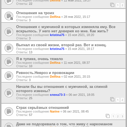
Последнее сообщение
Delfina
«
12 май 2022, 19:27
Ответы:
22
1
2
Отношения на троих
Последнее сообщение
Delfina
«
28 янв 2022, 15:17
Ответы:
3
Отношения с мужчиной в которых изменяла ему. Все
вскрылось. У него нет доверия ко мне. Как жить?
Последнее сообщение
kristina75
«
15 ноя 2021, 18:20
Ответы:
3
Выгнал из своей жизни, второй раз. Вот и конец.
Последнее сообщение
kristina75
«
15 ноя 2021, 18:17
Ответы:
13
Я в тупике, очень тяжело
Последнее сообщение
Delfina
«
11 ноя 2021, 08:37
Ответы:
10
Ревность.Невроз и провокации
Последнее сообщение
Delfina
«
02 ноя 2021, 20:15
Ответы:
3
Начали бы вы отношения с мужчиной, за спиной
которого измены?
Последнее сообщение
елена73-3
«
06 окт 2021, 18:05
Ответы:
25
1
2
Страх серьёзных отношений
Последнее сообщение
Narine
«
06 окт 2021, 08:45
Ответы:
57
1
2
3
Даже не подозревала о том, что живу с наркоманом