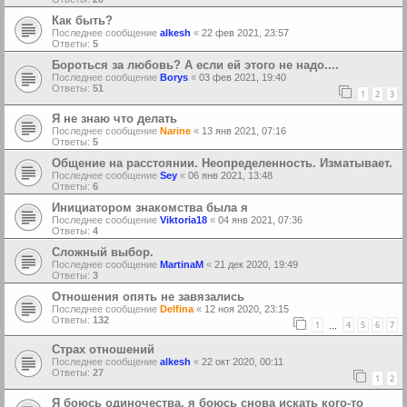
Как быть?
Последнее сообщение
alkesh
«
22 фев 2021, 23:57
Ответы:
5
Бороться за любовь? А если ей этого не надо....
Последнее сообщение
Borys
«
03 фев 2021, 19:40
Ответы:
51
1
2
3
Я не знаю что делать
Последнее сообщение
Narine
«
13 янв 2021, 07:16
Ответы:
5
Общение на расстоянии. Неопределенность. Изматывает.
Последнее сообщение
Sey
«
06 янв 2021, 13:48
Ответы:
6
Инициатором знакомства была я
Последнее сообщение
Viktoria18
«
04 янв 2021, 07:36
Ответы:
4
Сложный выбор.
Последнее сообщение
MartinaM
«
21 дек 2020, 19:49
Ответы:
3
Отношения опять не завязались
Последнее сообщение
Delfina
«
12 ноя 2020, 23:15
Ответы:
132
1
4
5
6
7
…
Страх отношений
Последнее сообщение
alkesh
«
22 окт 2020, 00:11
Ответы:
27
1
2
Я боюсь одиночества, я боюсь снова искать кого-то