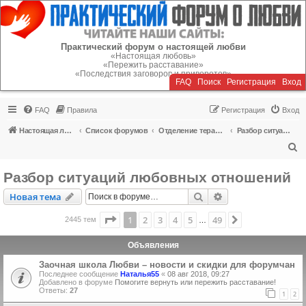
Регистрация
Практический форум о настоящей любви
«Настоящая любовь»
«Пережить расставание»
«Последствия заговоров и приворотов»
FAQ
Поиск
Р
е
г
и
с
т
р
а
ц
и
я
Вход
FAQ
Правила
Р
е
г
и
с
т
р
а
ц
и
я
Вход
Настоящая любовь
Список форумов
Отделение терапии
Разбор ситуаций любовных отношений
П
о
Разбор ситуаций любовных отношений
и
Новая тема
Поиск
Расширенный пои
Н
о
в
а
я
т
е
м
а
с
к
Страница
1
из
49
1
2
3
4
5
49
След.
2445 тем
…
Объявления
Заочная школа Любви – новости и скидки для форумчан
Последнее сообщение
Наталья55
«
08 авг 2018, 09:27
Добавлено в форуме
Помогите вернуть или пережить расставание!
Ответы:
27
1
2