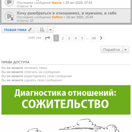
Последнее сообщение
Narine
«
20 окт 2020, 07:54
Ответы:
4
Хочу разобраться в отношениях, в мужчине, в себе
Последнее сообщение
Delfina
«
16 окт 2020, 15:04
Ответы:
17
Новая тема
Н
о
в
а
я
т
е
м
а
Страница
1
из
49
1
2
3
4
5
49
След.
2445 тем
…
Перейти
ПРАВА ДОСТУПА
Вы
не можете
начинать темы
Вы
не можете
отвечать на сообщения
Вы
не можете
редактировать свои сообщения
Вы
не можете
удалять свои сообщения