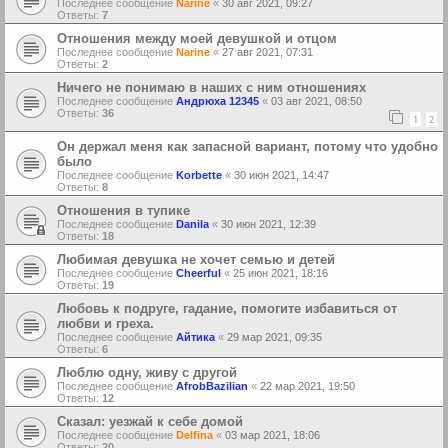
Последнее сообщение
Narine
«
30 авг 2021, 09:27
Ответы:
7
Отношения между моей девушкой и отцом
Последнее сообщение
Narine
«
27 авг 2021, 07:31
Ответы:
2
Ничего не понимаю в наших с ним отношениях
Последнее сообщение
Андрюха 12345
«
03 авг 2021, 08:50
Ответы:
36
1
2
Он держал меня как запасной вариант, потому что удобно
было
Последнее сообщение
Korbette
«
30 июн 2021, 14:47
Ответы:
8
Отношения в тупике
Последнее сообщение
Danila
«
30 июн 2021, 12:39
Ответы:
18
Любимая девушка не хочет семью и детей
Последнее сообщение
Cheerful
«
25 июн 2021, 18:16
Ответы:
19
Любовь к подруге, гадание, помогите избавиться от
любви и греха.
Последнее сообщение
Айтика
«
29 мар 2021, 09:35
Ответы:
6
Люблю одну, живу с другой
Последнее сообщение
AfrobBazilian
«
22 мар 2021, 19:50
Ответы:
12
Сказал: уезжай к себе домой
Последнее сообщение
Delfina
«
03 мар 2021, 18:06
Ответы:
20