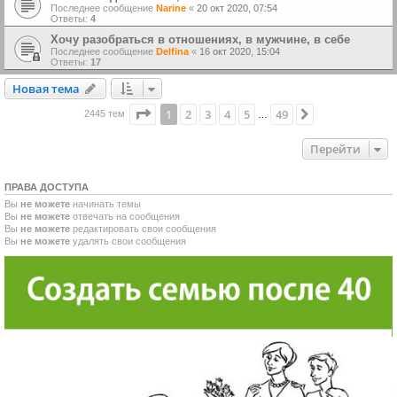
Последнее сообщение
Narine
«
20 окт 2020, 07:54
Ответы:
4
Хочу разобраться в отношениях, в мужчине, в себе
Последнее сообщение
Delfina
«
16 окт 2020, 15:04
Ответы:
17
Новая тема
Н
о
в
а
я
т
е
м
а
Страница
1
из
49
1
2
3
4
5
49
След.
2445 тем
…
Перейти
ПРАВА ДОСТУПА
Вы
не можете
начинать темы
Вы
не можете
отвечать на сообщения
Вы
не можете
редактировать свои сообщения
Вы
не можете
удалять свои сообщения