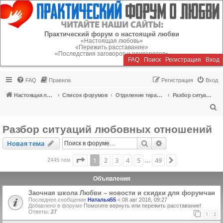
Регистрация
Практический форум о настоящей любви
«Настоящая любовь»
«Пережить расставание»
«Последствия заговоров и приворотов»
FAQ
Поиск
Р
е
г
и
с
т
р
а
ц
и
я
Вход
FAQ
Правила
Р
е
г
и
с
т
р
а
ц
и
я
Вход
Настоящая любовь
Список форумов
Отделение терапии
Разбор ситуаций любовных отношений
П
о
Разбор ситуаций любовных отношений
и
Новая тема
Поиск
Расширенный пои
Н
о
в
а
я
т
е
м
а
с
к
Страница
1
из
49
1
2
3
4
5
49
След.
2445 тем
…
Объявления
Заочная школа Любви – новости и скидки для форумчан
Последнее сообщение
Наталья55
«
08 авг 2018, 09:27
Добавлено в форуме
Помогите вернуть или пережить расставание!
Ответы:
27
1
2