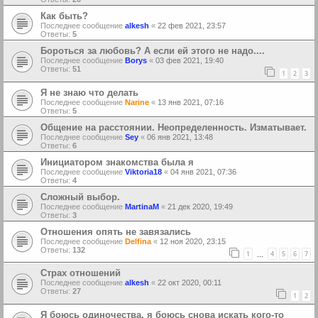
Как быть?
Последнее сообщение
alkesh
«
22 фев 2021, 23:57
Ответы:
5
Бороться за любовь? А если ей этого не надо....
Последнее сообщение
Borys
«
03 фев 2021, 19:40
Ответы:
51
1
2
3
Я не знаю что делать
Последнее сообщение
Narine
«
13 янв 2021, 07:16
Ответы:
5
Общение на расстоянии. Неопределенность. Изматывает.
Последнее сообщение
Sey
«
06 янв 2021, 13:48
Ответы:
6
Инициатором знакомства была я
Последнее сообщение
Viktoria18
«
04 янв 2021, 07:36
Ответы:
4
Сложный выбор.
Последнее сообщение
MartinaM
«
21 дек 2020, 19:49
Ответы:
3
Отношения опять не завязались
Последнее сообщение
Delfina
«
12 ноя 2020, 23:15
Ответы:
132
1
4
5
6
7
…
Страх отношений
Последнее сообщение
alkesh
«
22 окт 2020, 00:11
Ответы:
27
1
2
Я боюсь одиночества, я боюсь снова искать кого-то