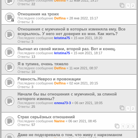
Последнее сообщение
Delfina
«
12 май 2022, 19:27
Ответы:
22
1
2
Отношения на троих
Последнее сообщение
Delfina
«
28 янв 2022, 15:17
Ответы:
3
Отношения с мужчиной в которых изменяла ему. Все
вскрылось. У него нет доверия ко мне. Как жить?
Последнее сообщение
kristina75
«
15 ноя 2021, 18:20
Ответы:
3
Выгнал из своей жизни, второй раз. Вот и конец.
Последнее сообщение
kristina75
«
15 ноя 2021, 18:17
Ответы:
13
Я в тупике, очень тяжело
Последнее сообщение
Delfina
«
11 ноя 2021, 08:37
Ответы:
10
Ревность.Невроз и провокации
Последнее сообщение
Delfina
«
02 ноя 2021, 20:15
Ответы:
3
Начали бы вы отношения с мужчиной, за спиной
которого измены?
Последнее сообщение
елена73-3
«
06 окт 2021, 18:05
Ответы:
25
1
2
Страх серьёзных отношений
Последнее сообщение
Narine
«
06 окт 2021, 08:45
Ответы:
57
1
2
3
Даже не подозревала о том, что живу с наркоманом