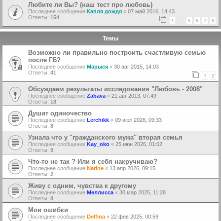
Любите ли Вы? (наш тест про любовь)
Последнее сообщение
Капля дождя
«
07 май 2016, 14:43
Ответы:
154
1
5
6
7
8
…
Темы
Возможно ли правильно построить счастливую семью
после ГБ?
Последнее сообщение
Марыся
«
30 авг 2015, 14:03
Ответы:
41
1
2
Обсуждаем результаты исследования "Любовь - 2008"
Последнее сообщение
Zabava
«
21 авг 2013, 07:49
Ответы:
18
Душит одиночество
Последнее сообщение
Lerchikk
«
09 июл 2026, 09:33
Ответы:
8
Узнала что у "гражданского мужа" вторая семья
Последнее сообщение
Kay_oko
«
25 июн 2026, 01:02
Ответы:
9
Что-то не так ? Или я себя накручиваю?
Последнее сообщение
Narine
«
13 апр 2026, 09:15
Ответы:
2
Живу с одним, чувства к другому
Последнее сообщение
Меллисса
«
30 мар 2025, 11:28
Ответы:
8
Мои ошибки
Последнее сообщение
Delfina
«
22 фев 2025, 00:59