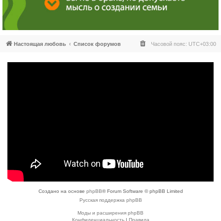
Настоящая любовь
Список форумов
Часовой пояс:
UTC+03:00
Создано на основе
phpBB
® Forum Software © phpBB Limited
Русская поддержка phpBB
Моды и расширения phpBB
Конфиденциальность
|
Правила