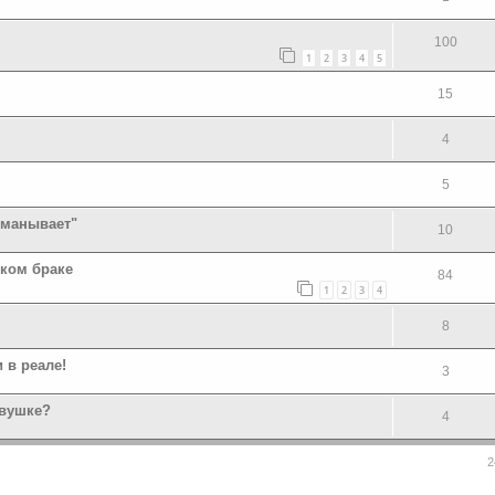
100
1
2
3
4
5
15
4
5
бманывает"
10
ком браке
84
1
2
3
4
8
 в реале!
3
евушке?
4
2