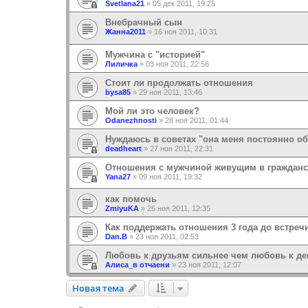
Svetlana21
»
05 дек 2011, 19:25
Внебрачный сын
Жанна2011
»
16 ноя 2011, 10:31
Мужчина с "историей"
Лиличка
»
03 ноя 2011, 22:56
Стоит ли продолжать отношения
bysa85
»
29 ноя 2011, 13:46
Мой ли это человек?
Odanezhnosti
»
28 ноя 2011, 01:44
Нуждаюсь в советах "она меня постоянно о
deadheart
»
27 ноя 2011, 22:31
Отношения с мужчиной живущим в гражданс
Yana27
»
09 ноя 2011, 19:32
как помочь
ZmiyuKA
»
26 ноя 2011, 12:35
Как поддержать отношения 3 года до встречи
Dan.B
»
23 ноя 2011, 02:53
Любовь к друзьям сильнее чем любовь к д
Алиса_в отчаени
»
23 ноя 2011, 12:07
Новая тема
Н
о
в
а
я
т
е
м
а