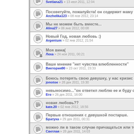
Svetlana21
»
13 июл 2011, 12:04
Посоветуйте, пожалуйста! он содержит маму 
Anzhelika123
»
08 янв 2012, 23:14
Мы не можем быть вместе...
Alina27
»
06 янв 2012, 00:08
Новый Год, новая любовь :)
Argentum
»
02 янв 2012, 21:54
Моя вина(
Леха
»
24 ноя 2011, 00:21
Ваше мнение "нет чувства влюбленности"
Виктория90
»
23 окт 2011, 23:33
Боюсь потерять свою девушку, у нас кризис
jonotoe
»
28 дек 2011, 15:30
невыносимо..."он ответил люблю ее и буду с
Его
»
26 дек 2011, 16:00
новая любовь??
kate.20
»
02 янв 2012, 18:56
Первые отношения с девушкой постарше.
Братуха
»
29 дек 2011, 00:31
можно ли в таком случае причащаться или 
Светлая
»
28 дек 2011, 14:03