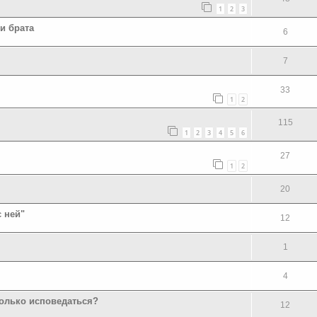
1
2
3
и брата
6
7
33
1
2
115
1
2
3
4
5
6
27
1
2
20
 ней"
12
1
4
только исповедаться?
12