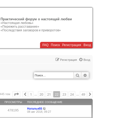
Практический форум о настоящей любви
«Настоящая любовь»
«Пережить расставание»
«Последствия заговоров и приворотов»
FAQ
Поиск
Р
е
г
и
с
т
р
а
ц
и
я
Вход
Р
е
г
и
с
т
р
а
ц
и
я
Вход
Поиск
Расширенный по
Страница
22
из
49
1
20
21
22
23
24
49
Пред.
След.
445 тем
…
…
ПРОСМОТРЫ
ПОСЛЕДНЕЕ СООБЩЕНИЕ
Наталья55
478195
08 авг 2018, 09:27