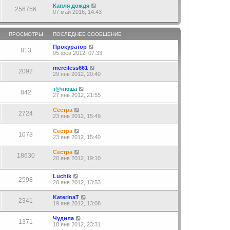
Капля дождя
256756
07 май 2016, 14:43
ПРОСМОТРЫ
ПОСЛЕДНЕЕ СООБЩЕНИЕ
Прокуратор
813
05 фев 2012, 07:33
merciless661
2092
29 янв 2012, 20:40
т@нюша
842
27 янв 2012, 21:55
Сестра
2724
23 янв 2012, 15:49
Сестра
1078
23 янв 2012, 15:40
Сестра
18630
20 янв 2012, 19:10
Luchik
2598
20 янв 2012, 13:53
KaterinaT
2341
19 янв 2012, 13:08
Чудила
1371
18 янв 2012, 23:31