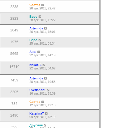
Сестра
2238
28 дек 2011, 22:47
Веро
2823
28 дек 2011, 12:22
Artemida
2049
26 дек 2011, 15:01
Веро
1975
25 дек 2011, 03:34
Аня.
5665
22 дек 2011, 14:19
Naket16
16710
22 дек 2011, 04:07
Artemida
7459
20 дек 2011, 19:58
Svetlana21
3205
16 дек 2011, 15:39
Сестра
732
12 дек 2011, 12:16
KaterinaT
2490
09 дек 2011, 18:19
Другиня
599