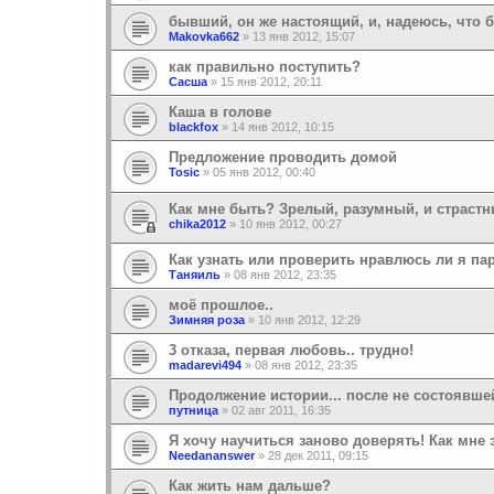
бывший, он же настоящий, и, надеюсь, что 
Makovka662
»
13 янв 2012, 15:07
как правильно поступить?
Сасша
»
15 янв 2012, 20:11
Каша в голове
blackfox
»
14 янв 2012, 10:15
Предложение проводить домой
Tosic
»
05 янв 2012, 00:40
Как мне быть? Зрелый, разумный, и страстн
chika2012
»
10 янв 2012, 00:27
Как узнать или проверить нравлюсь ли я п
Таняиль
»
08 янв 2012, 23:35
моё прошлое..
Зимняя роза
»
10 янв 2012, 12:29
3 отказа, первая любовь.. трудно!
madarevi494
»
08 янв 2012, 23:35
Продолжение истории... после не состоявше
путница
»
02 авг 2011, 16:35
Я хочу научиться заново доверять! Как мне 
Needananswer
»
28 дек 2011, 09:15
Как жить нам дальше?