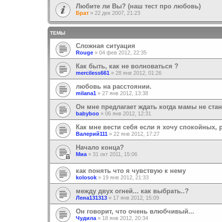
Любите ли Вы? (наш тест про любовь)
Брат
»
22 дек 2007, 21:23
ТЕМЫ
Сложная ситуация
Rouge
»
04 фев 2012, 22:35
Как быть, как не волноваться ?
merciless661
»
28 янв 2012, 01:26
любовь на расстоянии.
milana1
»
27 янв 2012, 13:38
Он мне предлагает ждать когда мамы не стан
babyboo
»
06 янв 2012, 12:31
Как мне вести себя если я хочу спокойных,
Валерий111
»
22 янв 2012, 17:27
Начало конца?
Миа
»
31 окт 2011, 15:06
как понять что я чувствую к нему
kolosok
»
19 янв 2012, 21:33
между двух огней... как выбрать..?
Лена131313
»
17 янв 2012, 15:09
Он говорит, что очень влюбчивый...
Чудила
»
18 янв 2012, 20:34