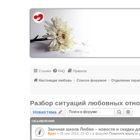
Регистрация
Ссылки
FAQ
Правила
Настоящая любовь
Список форумов
Отделение тера
Разбор ситуаций любовных отн
Новая тема
Поиск
Рас
Н
о
в
а
я
т
е
м
а
ОБЪЯВЛЕНИЯ
Заочная школа Любви – новости и скидки д
Брат
»
25 сен 2013, 23:43
» в форуме
Помогите вернуть 