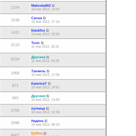
Makovka662
1374
18 янв 2012, 13:03
Сасша
1038
16 янв 2012, 17:14
blackfox
1422
14 янв 2012, 23:53
Tosic
4119
11 янв 2012, 20:31
Другиня
6154
11 янв 2012, 15:29
Таняиль
1969
10 янв 2012, 17:06
KaterinaT
873
10 янв 2012, 14:51
Другиня
985
10 янв 2012, 13:56
путница
2705
10 янв 2012, 12:36
Надёна
2098
10 янв 2012, 08:19
Delfina
8407