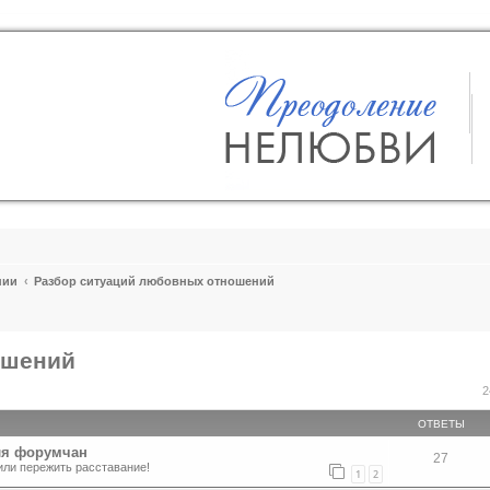
пии
Разбор ситуаций любовных отношений
ошений
ширенный поиск
2
ОТВЕТЫ
ля форумчан
27
или пережить расставание!
1
2