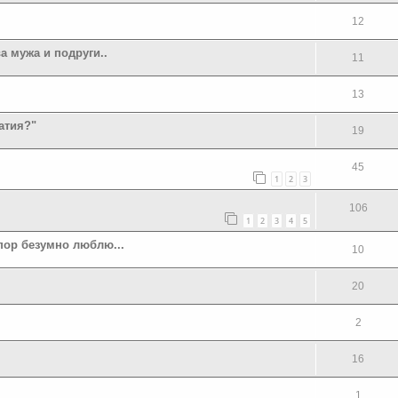
12
а мужа и подруги..
11
13
атия?"
19
45
1
2
3
106
1
2
3
4
5
пор безумно люблю...
10
20
2
16
1