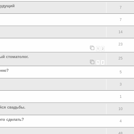
будущий
7
7
14
23
1
2
ый стоматолог.
25
1
2
арню?
5
3
1
йся свадьбы.
10
это сделать?
4
48