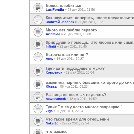
Боюсь влюбиться
LusiFondju
»
23 дек 2011, 21:56
Как научиться доверять, после предательств
Золотой человек
»
24 дек 2011, 19:31
Много лет люблю первого
Artemida
»
20 дек 2011, 16:00
Крик души о помощи.. Это любовь или симп
Infiniti
»
22 дек 2011, 18:45
Встречаться или нет?
Аня.
»
16 дек 2011, 19:27
Где найти подходящего мужа?
Крысёнок
»
29 май 2011, 13:04
изменила парню с бывшим,которого до сих 
Юська
»
06 ноя 2011, 05:23
Разница во всем... что делать?
newraverock
»
12 дек 2011, 19:59
Тупик " я ему часто многое запрещаю."
Ziga
»
11 дек 2011, 22:04
Что такое время для отношений
Naket16
»
29 окт 2011, 22:54
что важнее