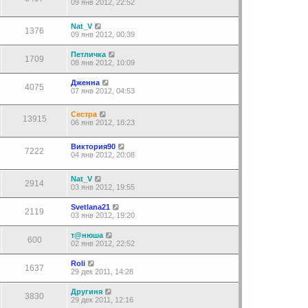
09 янв 2012, 22:52
Nat_V
1376
09 янв 2012, 00:39
Петличка
1709
08 янв 2012, 10:09
Дженна
4075
07 янв 2012, 04:53
Сестра
13915
06 янв 2012, 18:23
Виктория90
7222
04 янв 2012, 20:08
Nat_V
2914
03 янв 2012, 19:55
Svetlana21
2119
03 янв 2012, 19:20
т@нюша
600
02 янв 2012, 22:52
Roli
1637
29 дек 2011, 14:28
Другиня
3830
29 дек 2011, 12:16