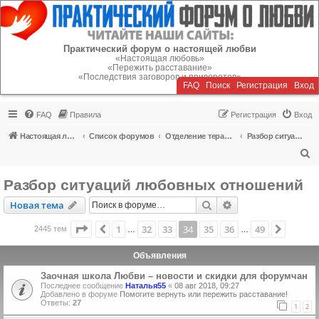
Регистрация
Практический форум о настоящей любви
«Настоящая любовь»
«Пережить расставание»
«Последствия заговоров и приворотов»
FAQ
Поиск
Р
е
г
и
с
т
р
а
ц
и
я
Вход
FAQ
Правила
Р
е
г
и
с
т
р
а
ц
и
я
Вход
Настоящая любовь
Список форумов
Отделение терапии
Разбор ситуаций любовных отношений
П
о
Разбор ситуаций любовных отношений
и
Новая тема
Поиск
Расширенный пои
Н
о
в
а
я
т
е
м
а
с
к
Страница
34
из
49
1
32
33
34
35
36
49
Пред.
След.
2445 тем
…
…
Объявления
Заочная школа Любви – новости и скидки для форумчан
Последнее сообщение
Наталья55
«
08 авг 2018, 09:27
Добавлено в форуме
Помогите вернуть или пережить расставание!
Ответы:
27
1
2