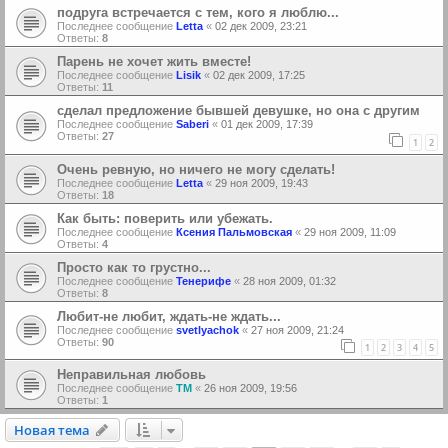
подруга встречается с тем, кого я люблю...
Последнее сообщение
Letta
«
02 дек 2009, 23:21
Ответы:
8
Парень не хочет жить вместе!
Последнее сообщение
Lisik
«
02 дек 2009, 17:25
Ответы:
11
сделал предложение бывшей девушке, но она с другим
Последнее сообщение
Saberi
«
01 дек 2009, 17:39
Ответы:
27
1
2
Очень ревную, но ничего не могу сделать!
Последнее сообщение
Letta
«
29 ноя 2009, 19:43
Ответы:
18
Как быть: поверить или убежать.
Последнее сообщение
Ксения Пальмовская
«
29 ноя 2009, 11:09
Ответы:
4
Просто как то грустно...
Последнее сообщение
Тенерифе
«
28 ноя 2009, 01:32
Ответы:
8
Любит-не любит, ждать-не ждать...
Последнее сообщение
svetlyachok
«
27 ноя 2009, 21:24
Ответы:
90
1
2
3
4
5
Неправильная любовь
Последнее сообщение
ТМ
«
26 ноя 2009, 19:56
Ответы:
1
Новая тема
Н
о
в
а
я
т
е
м
а