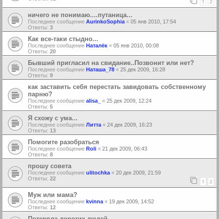
1
2
ничего не понимаю....путаница...
Последнее сообщение
AurinkoSophia
«
05 янв 2010, 17:54
Ответы:
3
Как все-таки стыдно...
Последнее сообщение
Наталёк
«
05 янв 2010, 00:08
Ответы:
20
Бывший пригласил на свидание..Позвонит или нет?
Последнее сообщение
Наташа_78
«
25 дек 2009, 16:28
Ответы:
9
как заставить себя перестать завидовать собственному
парню?
Последнее сообщение
alisa_
«
25 дек 2009, 12:24
Ответы:
5
Я схожу с ума...
Последнее сообщение
Литта
«
24 дек 2009, 16:23
Ответы:
13
Помогите разобраться
Последнее сообщение
Roli
«
21 дек 2009, 06:43
Ответы:
8
прошу совета
Последнее сообщение
ulitochka
«
20 дек 2009, 21:59
Ответы:
22
1
2
Муж или мама?
Последнее сообщение
kvinna
«
19 дек 2009, 14:52
Ответы:
12
Потеряла дорогих людей...