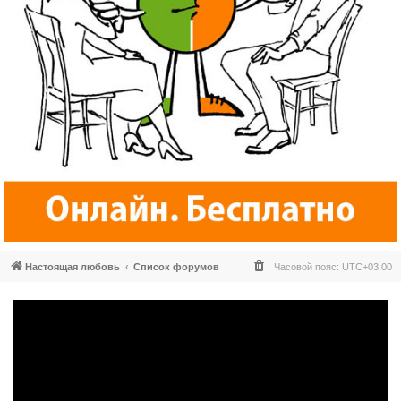
Настоящая любовь
Список форумов
Часовой пояс:
UTC+03:00