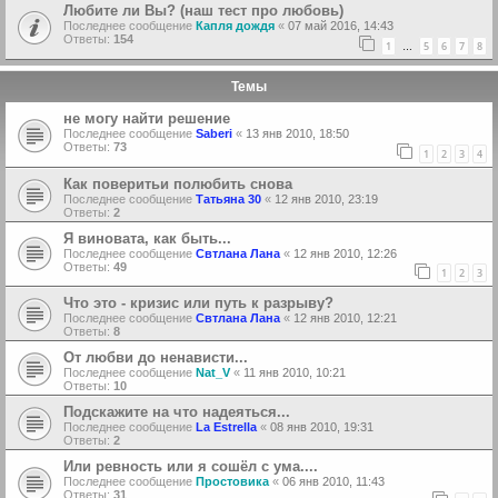
Любите ли Вы? (наш тест про любовь)
Последнее сообщение
Капля дождя
«
07 май 2016, 14:43
Ответы:
154
1
5
6
7
8
…
Темы
не могу найти решение
Последнее сообщение
Saberi
«
13 янв 2010, 18:50
Ответы:
73
1
2
3
4
Как поверитьи полюбить снова
Последнее сообщение
Татьяна 30
«
12 янв 2010, 23:19
Ответы:
2
Я виновата, как быть...
Последнее сообщение
Свтлана Лана
«
12 янв 2010, 12:26
Ответы:
49
1
2
3
Что это - кризис или путь к разрыву?
Последнее сообщение
Свтлана Лана
«
12 янв 2010, 12:21
Ответы:
8
От любви до ненависти...
Последнее сообщение
Nat_V
«
11 янв 2010, 10:21
Ответы:
10
Подскажите на что надеяться...
Последнее сообщение
La Estrella
«
08 янв 2010, 19:31
Ответы:
2
Или ревность или я сошёл с ума....
Последнее сообщение
Простовика
«
06 янв 2010, 11:43
Ответы:
31