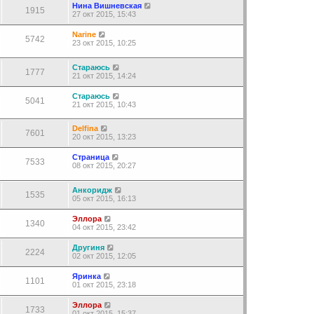
Нина Вишневская
1915
27 окт 2015, 15:43
Narine
5742
23 окт 2015, 10:25
Стараюсь
1777
21 окт 2015, 14:24
Стараюсь
5041
21 окт 2015, 10:43
Delfina
7601
20 окт 2015, 13:23
Страница
7533
08 окт 2015, 20:27
Анкоридж
1535
05 окт 2015, 16:13
Эллора
1340
04 окт 2015, 23:42
Другиня
2224
02 окт 2015, 12:05
Яринка
1101
01 окт 2015, 23:18
Эллора
1733
01 окт 2015, 15:37