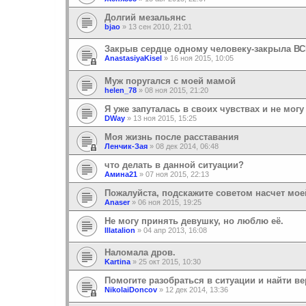
Долгий мезальянс
bjao
»
13 сен 2010, 21:01
Закрыв сердце одному человеку-закрыла В
AnastasiyaKisel
»
16 ноя 2015, 10:05
Муж поругался с моей мамой
helen_78
»
08 ноя 2015, 21:20
Я уже запуталась в своих чувствах и не могу
DWay
»
13 ноя 2015, 15:25
Моя жизнь после расставания
Ленчик-Зая
»
08 дек 2014, 06:48
что делать в данной ситуации?
Амина21
»
07 ноя 2015, 22:13
Пожалуйста, подскажите советом насчет мое
Anaser
»
06 ноя 2015, 19:25
Не могу принять девушку, но люблю её.
Illatalion
»
04 апр 2013, 16:08
Наломала дров.
Kartina
»
25 окт 2015, 10:30
Помогите разобраться в ситуации и найти в
NikolaiDoncov
»
12 дек 2014, 13:36