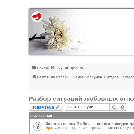
Регистрация
Ссылки
FAQ
Правила
Настоящая любовь
Список форумов
Отделение тера
Разбор ситуаций любовных отн
Новая тема
Поиск
Рас
Н
о
в
а
я
т
е
м
а
ОБЪЯВЛЕНИЯ
Заочная школа Любви – новости и скидки д
Брат
»
25 сен 2013, 23:43
» в форуме
Помогите вернуть 