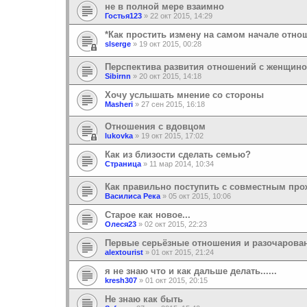
не в полной мере взаимно
Гостья123
»
22 окт 2015, 14:29
*Как простить измену на самом начале отно
slserge
»
19 окт 2015, 00:28
Перспектива развития отношений с женщино
Sibirnn
»
20 окт 2015, 14:18
Хочу услышать мнение со стороны
Masheri
»
27 сен 2015, 16:18
Отношения с вдовцом
lukovka
»
19 окт 2015, 17:02
Как из близости сделать семью?
Страница
»
11 мар 2014, 10:34
Как правильно поступить с совместным пр
Василиса Река
»
05 окт 2015, 10:06
Старое как новое...
Олеся23
»
02 окт 2015, 22:23
Первые серьёзные отношения и разочарова
alextourist
»
01 окт 2015, 21:24
я не знаю что и как дальше делать......
kresh307
»
01 окт 2015, 20:15
Не знаю как быть