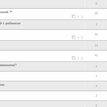
6
шений ?*
28
1
2
й с ребенком
3
26
1
2
14
42
1
2
оживанием?
4
3
ние
4
2
6