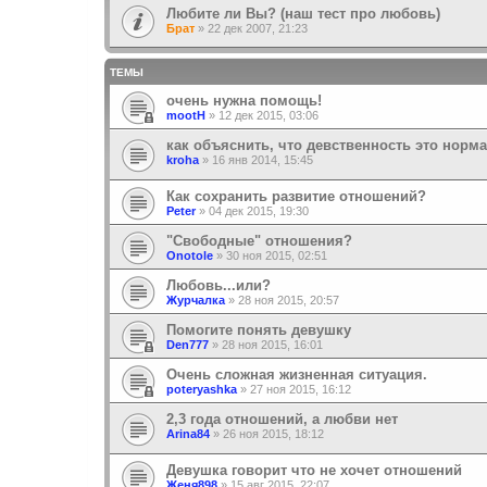
Любите ли Вы? (наш тест про любовь)
Брат
»
22 дек 2007, 21:23
ТЕМЫ
очень нужна помощь!
mootH
»
12 дек 2015, 03:06
как объяснить, что девственность это норм
kroha
»
16 янв 2014, 15:45
Как сохранить развитие отношений?
Peter
»
04 дек 2015, 19:30
"Свободные" отношения?
Onotole
»
30 ноя 2015, 02:51
Любовь...или?
Журчалка
»
28 ноя 2015, 20:57
Помогите понять девушку
Den777
»
28 ноя 2015, 16:01
Очень сложная жизненная ситуация.
poteryashka
»
27 ноя 2015, 16:12
2,3 года отношений, а любви нет
Arina84
»
26 ноя 2015, 18:12
Девушка говорит что не хочет отношений
Женя898
»
15 авг 2015, 22:07