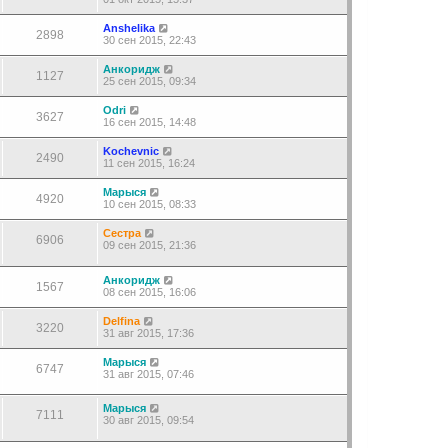
Anshelika
2898
30 сен 2015, 22:43
Анкоридж
1127
25 сен 2015, 09:34
Odri
3627
16 сен 2015, 14:48
Kochevnic
2490
11 сен 2015, 16:24
Марыся
4920
10 сен 2015, 08:33
Сестра
6906
09 сен 2015, 21:36
Анкоридж
1567
08 сен 2015, 16:06
Delfina
3220
31 авг 2015, 17:36
Марыся
6747
31 авг 2015, 07:46
Марыся
7111
30 авг 2015, 09:54