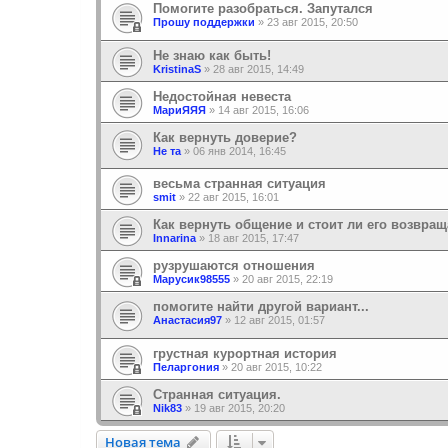
Помогите разобраться. Запутался
Прошу поддержки
»
23 авг 2015, 20:50
Не знаю как быть!
KristinaS
»
28 авг 2015, 14:49
Недостойная невеста
МариЯЯЯ
»
14 авг 2015, 16:06
Как вернуть доверие?
Не та
»
06 янв 2014, 16:45
весьма странная ситуация
smit
»
22 авг 2015, 16:01
Как вернуть общение и стоит ли его возвращ
Innarina
»
18 авг 2015, 17:47
рузрушаются отношения
Марусик98555
»
20 авг 2015, 22:19
помогите найти другой вариант...
Анастасия97
»
12 авг 2015, 01:57
грустная курортная история
Пеларгония
»
20 авг 2015, 10:22
Странная ситуация.
Nik83
»
19 авг 2015, 20:20
Новая тема
Н
о
в
а
я
т
е
м
а