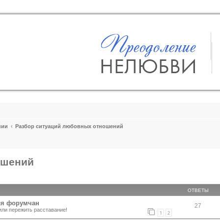
пии
Разбор ситуаций любовных отношений
ошений
ширенный поиск
ОТВЕТЫ
ля форумчан
27
или пережить расставание!
1
2