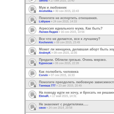
Sefora
»
27 сен 2015, 15:40
Муж и любовник
Anshelika
»
30 сен 2015, 22:43
Помогите не испортить отношения.
Lidiyave
»
24 сен 2015, 14:33
Агрессия идеального мужа. Как быть?
Лилия-Лидия
»
16 сен 2015, 10:56
Все что не делается, все к лучшему?
Kochevnic
»
09 сен 2015, 23:49
Может ли женщина, делавшая аборт быть х
AndreyK
»
09 сен 2015, 11:05
Предали. Облили грязью. Очень мерзко.
Курносая
»
06 сен 2015, 22:28
Как полюбить человека
Corvin
»
07 сен 2015, 16:33
Помогите преодолеть любовную зависимост
Танюша 777
»
23 авг 2015, 20:49
На поводу идти не хочу, и бросать не решаю
ElenaR.
»
17 май 2015, 14:31
Не знакомит с родителями.....
своя
»
24 сен 2014, 20:58