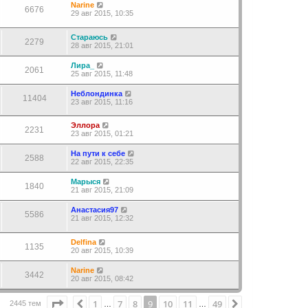
Narine
6676
29 авг 2015, 10:35
Стараюсь
2279
28 авг 2015, 21:01
Лира_
2061
25 авг 2015, 11:48
Неблондинка
11404
23 авг 2015, 11:16
Эллора
2231
23 авг 2015, 01:21
На пути к себе
2588
22 авг 2015, 22:35
Марыся
1840
21 авг 2015, 21:09
Анастасия97
5586
21 авг 2015, 12:32
Delfina
1135
20 авг 2015, 10:39
Narine
3442
20 авг 2015, 08:42
Страница
9
из
49
1
7
8
9
10
11
49
Пред.
След.
2445 тем
…
…