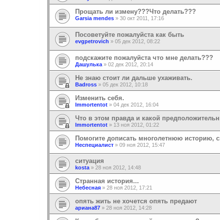
Прощать ли измену???Что делать???
Garsia mendes
»
30 окт 2011, 17:16
Посоветуйте пожалуйста как быть
evgpetrovich
»
05 дек 2012, 08:22
подскажите пожалуйста что мне делать???
Дашулька
»
02 дек 2012, 20:14
Не знаю стоит ли дальше ухаживать.
Badross
»
05 дек 2012, 10:18
Изменить себя.
Immortentot
»
04 дек 2012, 16:04
Что в этом правда и какой предположитель
Immortentot
»
13 ноя 2012, 01:22
Помогите дописать многолетнюю историю, с
Неспециалист
»
09 ноя 2012, 15:47
ситуация
kosta
»
28 ноя 2012, 14:48
Странная история...
Небесная
»
28 ноя 2012, 17:21
опять жить не хочется опять предают
ариана87
»
28 ноя 2012, 14:28