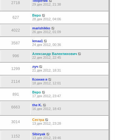
Теоретик
2718
29 дек 2012, 21:38
Веро
627
28 дек 2012, 04:06
marishikko
4022
26 дек 2012, 01:09
lenaa1
3587
24 дек 2012, 00:36
Александр Валентинович
996
22 дек 2012, 22:45
луч
1299
21 дек 2012, 18:31
Ксения я
2114
18 дек 2012, 12:01
Веро
891
17 дек 2012, 23:47
the K.
6663
16 дек 2012, 18:43
Сестра
3014
13 дек 2012, 23:28
Sibiryak
1152
13 дек 2012, 19:46