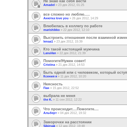
Не знаю как себя вести
Amadel
»
23 дек 2012, 01:25
все сложно но люблю.....
Анютка love you
»
26 дек 2012, 14:29
Влюбилась в коллегу по работе
marishikko
»
22 дек 2012, 12:10
Выстроить отношения после взаимной изме
lenaa1
»
23 дек 2012, 15:39
Кто такой настоящий мужчина
LanaVan
»
22 дек 2012, 21:39
Помогите!Нужен совет!
Cristina
»
21 дек 2012, 14:53
Быть одной или с человеком, который осту
Ксения я
»
11 дек 2012, 10:20
Неясность
Пан
»
15 дек 2012, 22:52
выбрала не меня
the K.
»
11 сен 2012, 12:22
Что происходит....Помогите....
Альберт
»
04 дек 2012, 19:32
Заморочки на расстоянии
Sibiryak
»
12 дек 2012, 19:48