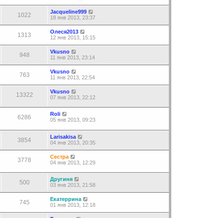
Jacqueline999
1022
18 янв 2013, 23:37
Олеся2013
1313
12 янв 2013, 15:15
Vkusno
948
11 янв 2013, 23:14
Vkusno
763
11 янв 2013, 22:54
Vkusno
13322
07 янв 2013, 22:12
Roli
6286
05 янв 2013, 09:23
Larisakisa
3854
04 янв 2013, 20:35
Сестра
3778
04 янв 2013, 12:29
Другиня
500
03 янв 2013, 21:58
Екатеррина
745
01 янв 2013, 12:18