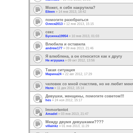
Может, я себя накрутила?
Eileen
»
14 янв 2013, 18:42
помогите разобраться
Олеся2013
»
12 янв 2013, 15:15
секс
Бусинка19954
»
10 янв 2013, 01:03
Влюбила и оставила
andrew177
»
09 янв 2013, 21:46
Я влюблена, а он относится как к другу
Не игрушка
»
09 окт 2012, 13:56
Такая ситуация
Марина24
»
22 авг 2012, 17:29
человек со мной счастлив, но не любит меня
Неля
»
11 дек 2012, 15:14
Девушки, женщины, помогите советом!!!
hes
»
24 ноя 2012, 15:17
Immortentot
Amadel
»
03 янв 2013, 21:47
Между двумя девушками????
villainkz
»
01 янв 2013, 11:29