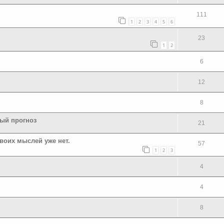
111
1
2
3
4
5
6
23
1
2
6
12
8
ный прогноз
21
воих мыслей уже нет.
57
1
2
3
4
4
8