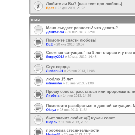
Любите ли Вы? (наш тест про любовь)
Брат
»
22 дек 2007, 21:23
ТЕМЫ
Меня сьедает ревность! что делать?
Дашка1994
»
30 янв 2013, 22:01
Помогите спасти любовь!
DLE
»
20 янв 2013, 19:57
Сложная ситуация:" на 9 лет старше и у нее 
Sergey2012
»
30 мар 2012, 14:45
Стук сердца
Любовь91
»
28 янв 2013, 11:08
люблю 15 лет
istinuishu
»
13 янв 2013, 21:08
Прошу совета: расстаться или продолжить 
Лизбета
»
14 янв 2013, 14:36
Помогоите разобраться в данной ситуации. 
Oksya
»
23 янв 2013, 11:34
бьет значит любит =((( нужен совет
Шарли
»
11 янв 2013, 20:51
проблема стеснительности
Marina88
»
20 янв 2013, 13:21