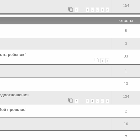
154
1
4
5
6
7
8
…
ОТВЕТЫ
6
3
есть ребенок"
33
1
2
1
13
недоотношения
134
1
3
4
5
6
7
…
Моё прошлое!
2
16
7