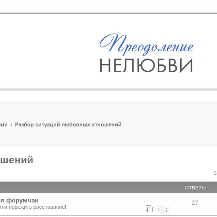
пии
Разбор ситуаций любовных отношений
ошений
ширенный поиск
2
ОТВЕТЫ
ля форумчан
27
или пережить расставание!
1
2