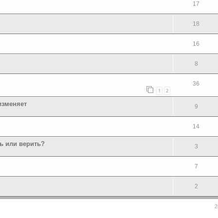
17
18
16
8
36
1
2
изменяет
9
14
ь или верить?
3
7
2
2