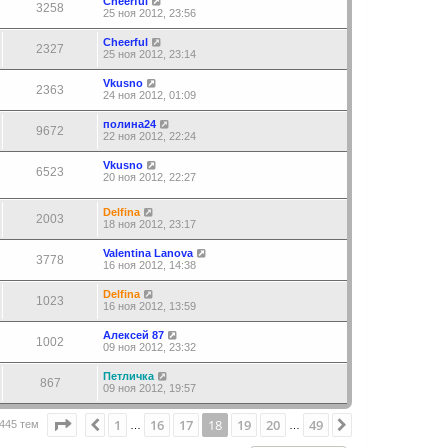
Cheerful
3258
25 ноя 2012, 23:56
Cheerful
2327
25 ноя 2012, 23:14
Vkusno
2363
24 ноя 2012, 01:09
полина24
9672
22 ноя 2012, 22:24
Vkusno
6523
20 ноя 2012, 22:27
Delfina
2003
18 ноя 2012, 23:17
Valentina Lanova
3778
16 ноя 2012, 14:38
Delfina
1023
16 ноя 2012, 13:59
Алексей 87
1002
09 ноя 2012, 23:32
Петличка
867
09 ноя 2012, 19:57
Страница
18
из
49
1
16
17
18
19
20
49
Пред.
След.
445 тем
…
…