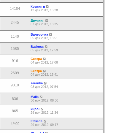
Ксения я
14104
13 дек 2012, 16:28
Другиня
2445
07 дек 2012, 18:35
Валерочка
1140
05 дек 2012, 18:51
Badross
1585
05 дек 2012, 17:59
Сестра
916
04 дек 2012, 17:08
Сестра
2609
04 дек 2012, 15:41
saranka
9310
03 дек 2012, 07:54
Malia
836
30 ноя 2012, 08:30
kupol
865
29 ноя 2012, 11:34
Elfriede
1422
29 ноя 2012, 09:17