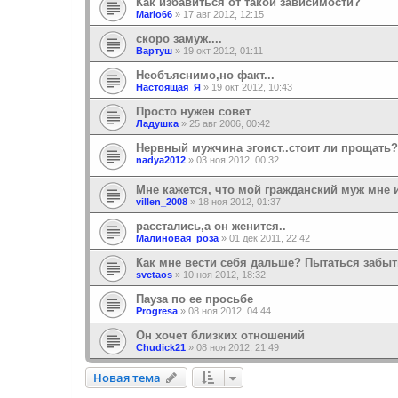
Как избавиться от такой зависимости?
Mario66
»
17 авг 2012, 12:15
скоро замуж....
Вартуш
»
19 окт 2012, 01:11
Необъяснимо,но факт...
Настоящая_Я
»
19 окт 2012, 10:43
Просто нужен совет
Ладушка
»
25 авг 2006, 00:42
Нервный мужчина эгоист..стоит ли прощать?
nadya2012
»
03 ноя 2012, 00:32
Мне кажется, что мой гражданский муж мне 
villen_2008
»
18 ноя 2012, 01:37
расстались,а он женится..
Малиновая_роза
»
01 дек 2011, 22:42
Как мне вести себя дальше? Пытаться забыт
svetaos
»
10 ноя 2012, 18:32
Пауза по ее просьбе
Progresa
»
08 ноя 2012, 04:44
Он хочет близких отношений
Chudick21
»
08 ноя 2012, 21:49
Новая тема
Н
о
в
а
я
т
е
м
а