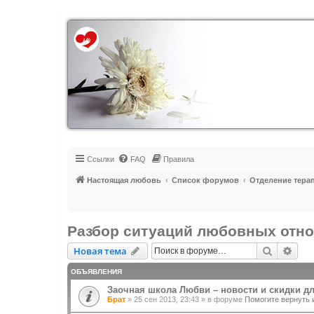
Регистрация
Ссылки
FAQ
Правила
Настоящая любовь
Список форумов
Отделение тера
Разбор ситуаций любовных отн
Новая тема
Поиск
Рас
Н
о
в
а
я
т
е
м
а
ОБЪЯВЛЕНИЯ
Заочная школа Любви – новости и скидки д
Брат
»
25 сен 2013, 23:43
» в форуме
Помогите вернуть 