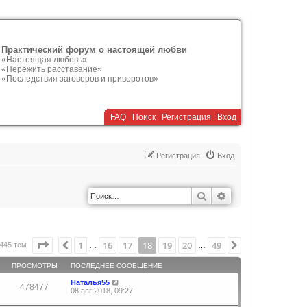
Практический форум о настоящей любви
«Настоящая любовь»
«Пережить расставание»
«Последствия заговоров и приворотов»
FAQ
Поиск
Р
е
г
и
с
т
р
а
ц
и
я
Вход
Р
е
г
и
с
т
р
а
ц
и
я
Вход
Поиск
Расширенный по
Страница
18
из
49
1
16
17
18
19
20
49
Пред.
След.
445 тем
…
…
ПРОСМОТРЫ
ПОСЛЕДНЕЕ СООБЩЕНИЕ
Наталья55
478477
08 авг 2018, 09:27