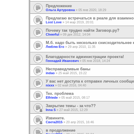
Предложение
Ольга Артуровна
»
05 янв 2020, 18:29
Предлагаю встречаться в реале для взаимн
Lost Love
»
14 мар 2019, 20:01
Почему так трудно найти Заговор.ру?
Cheerful
»
09 дек 2012, 14:04
М.б. надо быть несколько снисходительнее 
Люблю Его
»
29 апр 2010, 11:35
Благодарности администрации проекта!
Геннадий Иванович
»
05 янв 2018, 14:24
Несправедливые баны
indao
»
25 май 2015, 15:22
У вас нет доступа к отправке личных сообще
nixxx
»
02 май 2016, 04:40
Тех. проблема
Elfriede
»
05 май 2015, 08:17
Закрытие темы - за что??
Inna S
»
27 май 2015, 12:29
Извините.
Света2015
»
20 апр 2015, 16:46
в продрлжение