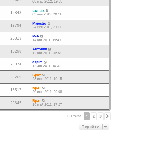
08 мар 2012, 19:58
t.a.n.i.a
15848
09 янв 2012, 20:11
Majestio
19794
24 сен 2011, 20:17
Roli
20813
14 авг 2011, 19:49
Антон88
16298
12 авг 2011, 20:32
aspire
23374
12 авг 2011, 10:32
Брат
21209
23 июл 2011, 19:15
Брат
15517
20 июн 2011, 09:08
Брат
23645
18 май 2011, 17:27
1
2
3
След.
121 тема
Перейти