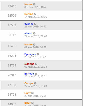
Narine
16362
03 фев 2020, 18:40
Delfina
12506
14 мар 2019, 23:36
dashae
16532
21 янв 2019, 00:40
alkesh
35142
27 июн 2018, 21:48
Narine
12435
07 янв 2018, 10:52
Бромден
16294
20 авг 2016, 13:47
Эллора
14728
02 май 2016, 16:18
Elfriede
20317
28 июн 2015, 22:21
Сестра
17788
27 май 2015, 13:29
Брат
13768
20 апр 2015, 16:58
Брат
14937
20 апр 2015, 14:28