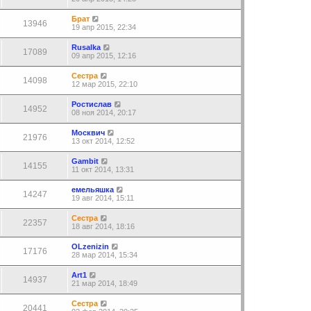
Брат
13946
19 апр 2015, 22:34
Rusalka
17089
09 апр 2015, 12:16
Сестра
14098
12 мар 2015, 22:10
Ростислав
14952
08 ноя 2014, 20:17
Москвич
21976
13 окт 2014, 12:52
Gambit
14155
11 окт 2014, 13:31
емельяшка
14247
19 авг 2014, 15:11
Сестра
22357
18 авг 2014, 18:16
OLzenizin
17176
28 мар 2014, 15:34
Art1
14937
21 мар 2014, 18:49
Сестра
20441