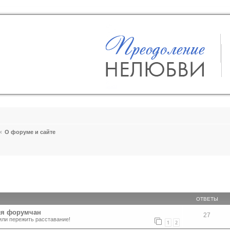
О форуме и сайте
ширенный поиск
ОТВЕТЫ
ля форумчан
27
или пережить расставание!
1
2