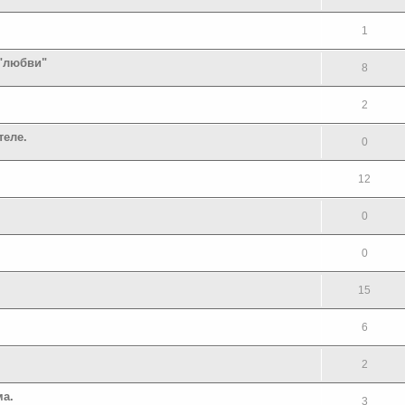
1
 "любви"
8
2
теле.
0
12
0
0
15
6
2
ма.
3