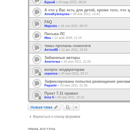
Бурый
»
03 мар 2012, 08:26
А что у Вас есть для детей, кроме того, что 
АннаКузнецова
»
09 янв 2012, 13:43
FAQ
Majestio
»
16 сен 2011, 08:43
Письма ЛС
Миа
»
22 май 2009, 11:19
темы пропала--помогите
Антон88
»
12 авг 2011, 19:29
Забаненые авторы
Анюточка
»
26 июл 2011, 21:55
вопрос модераторам
скрипка
»
20 июл 2011, 20:17
Зафиксирована попытка размещения реклам
Paganki
»
20 июн 2011, 01:38
Пункт 7.11 правил
Inna S
»
09 апр 2011, 22:22
Новая тема
Н
о
в
а
я
т
е
м
а
Вернуться к списку форумов
ПРАВА ДОСТУПА