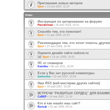
Приглашаем новых авторов
Брат
»
13 ноя 2007, 11:27
ТЕМЫ
Инструкция по цитированию на форуме
Рассветная
»
26 июн 2018, 19:15
Спасибо тем, кто помогает!
Брат
»
12 дек 2006, 22:23
Рекомендации тем, кто хочет помочь другим
Брат
»
27 июл 2006, 18:40
Оцените дизайн сайта realove.ru
Брат
»
14 окт 2008, 19:43
ЛС от спамеров
Kamilka
»
06 сен 2011, 10:04
Если у Вас нет русской клавиатуры
bashusha
»
19 ноя 2007, 15:59
Наш RSS (веб-мастерам других сайтов)
Брат
»
19 май 2007, 19:28
ВСТРЕЧИ "РАЗБИТЫХ СЕРДЕЦ" ДЛЯ ВЗАИ
CeBEP
»
14 янв 2007, 21:19
Кто и как нашёл наш сайт?
Вульф
»
02 авг 2006, 09:10