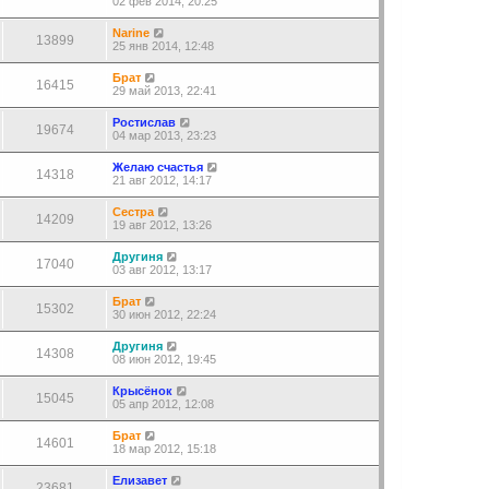
02 фев 2014, 20:25
Narine
13899
25 янв 2014, 12:48
Брат
16415
29 май 2013, 22:41
Ростислав
19674
04 мар 2013, 23:23
Желаю счастья
14318
21 авг 2012, 14:17
Сестра
14209
19 авг 2012, 13:26
Другиня
17040
03 авг 2012, 13:17
Брат
15302
30 июн 2012, 22:24
Другиня
14308
08 июн 2012, 19:45
Крысёнок
15045
05 апр 2012, 12:08
Брат
14601
18 мар 2012, 15:18
Елизавет
23681