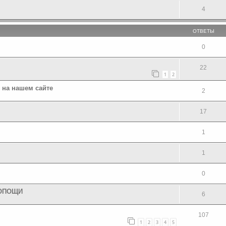
4
ОТВЕТЫ
0
22
1
2
 на нашем сайте
2
17
1
1
0
МОПОЩИ
6
107
1
2
3
4
5