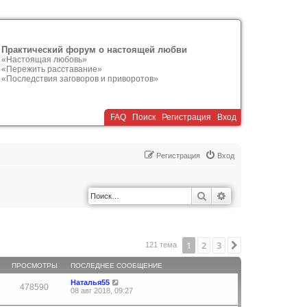
Практический форум о настоящей любви
«Настоящая любовь»
«Пережить расставание»
«Последствия заговоров и приворотов»
FAQ
Поиск
Р
е
г
и
с
т
р
а
ц
и
я
Вход
Р
е
г
и
с
т
р
а
ц
и
я
Вход
Поиск
Расширенный по
1
2
3
След.
121 тема
ПРОСМОТРЫ
ПОСЛЕДНЕЕ СООБЩЕНИЕ
Наталья55
478590
08 авг 2018, 09:27