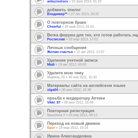
ankuznetsov
»
02 фев 2014, 01:33
добавить эпилог
Владимир**
»
27 окт 2013, 20:32
О повторном браке
Cheerful
»
25 май 2013, 01:01
Ветка форума для тех, кто готов работать на
Ростислав
»
03 мар 2013, 17:02
Личные сообщения
Желаю счастья
»
21 авг 2012, 13:07
Удаление учетной записи
Mia5
»
19 авг 2012, 00:03
Удалите мою тему
Марина_76
»
30 янв 2011, 15:30
Материалы сайта на английском языке
olga04
»
30 июн 2012, 16:38
проьба к модератору Аптеки
Vikki_87
»
08 июн 2012, 16:48
Повторная регистрация
Крысёнок 2
»
03 апр 2012, 08:12
Переход на новый движок
Брат
»
18 мар 2012, 15:18
Ирина Александровна