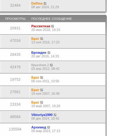
Delfina
32484
08 авг 2024, 21:29
ПРОСМОТРЫ
ПОСЛЕДНЕЕ СООБЩЕНИЕ
Рассветная
20931
26 июн 2018, 19:15
Брат
47034
13 ноя 2016, 17:23
Бромден
28435
20 авг 2016, 14:33
Крысёнок 2
42476
03 апр 2012, 08:42
Брат
19752
06 сен 2011, 10:56
Брат
27681
19 ноя 2007, 16:48
Брат
23334
19 май 2007, 19:28
Viktoriya1990
48584
08 дек 2024, 10:42
Архимед
135594
09 мар 2023, 17:13