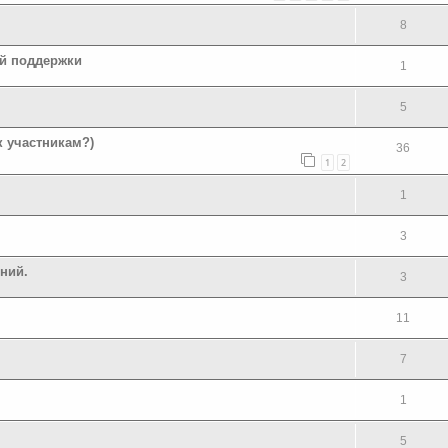
8
ой поддержки
1
5
к участникам?)
36
1
2
1
3
ний.
3
11
7
1
5