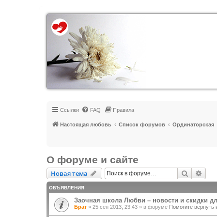
Регистрация
Ссылки
FAQ
Правила
Настоящая любовь
Список форумов
Ординаторская
О форуме и сайте
Новая тема
Поиск
Рас
Н
о
в
а
я
т
е
м
а
ОБЪЯВЛЕНИЯ
Заочная школа Любви – новости и скидки д
Брат
»
25 сен 2013, 23:43
» в форуме
Помогите вернуть 