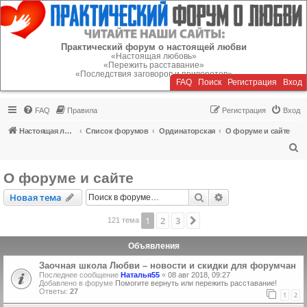
Регистрация
Практический форум о настоящей любви
«Настоящая любовь»
«Пережить расставание»
«Последствия заговоров и приворотов»
FAQ
Поиск
Р
е
г
и
с
т
р
а
ц
и
я
Вход
FAQ
Правила
Р
е
г
и
с
т
р
а
ц
и
я
Вход
Настоящая любовь
Список форумов
Ординаторская
О форуме и сайте
П
о
О форуме и сайте
и
Новая тема
Поиск
Расширенный пои
Н
о
в
а
я
т
е
м
а
с
к
1
2
3
След.
121 тема
Объявления
Заочная школа Любви – новости и скидки для форумчан
Последнее сообщение
Наталья55
«
08 авг 2018, 09:27
Добавлено в форуме
Помогите вернуть или пережить расставание!
Ответы:
27
1
2