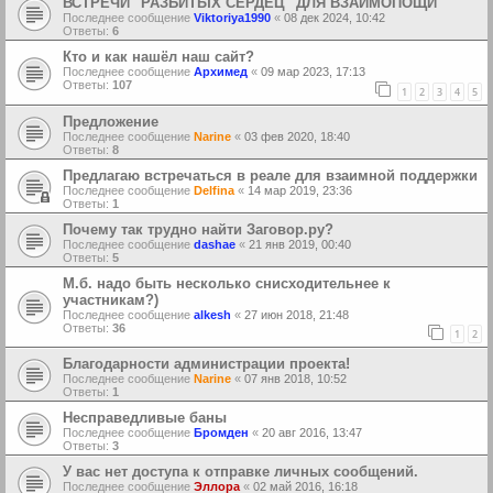
ВСТРЕЧИ "РАЗБИТЫХ СЕРДЕЦ" ДЛЯ ВЗАИМОПОЩИ
Последнее сообщение
Viktoriya1990
«
08 дек 2024, 10:42
Ответы:
6
Кто и как нашёл наш сайт?
Последнее сообщение
Архимед
«
09 мар 2023, 17:13
Ответы:
107
1
2
3
4
5
Предложение
Последнее сообщение
Narine
«
03 фев 2020, 18:40
Ответы:
8
Предлагаю встречаться в реале для взаимной поддержки
Последнее сообщение
Delfina
«
14 мар 2019, 23:36
Ответы:
1
Почему так трудно найти Заговор.ру?
Последнее сообщение
dashae
«
21 янв 2019, 00:40
Ответы:
5
М.б. надо быть несколько снисходительнее к
участникам?)
Последнее сообщение
alkesh
«
27 июн 2018, 21:48
Ответы:
36
1
2
Благодарности администрации проекта!
Последнее сообщение
Narine
«
07 янв 2018, 10:52
Ответы:
1
Несправедливые баны
Последнее сообщение
Бромден
«
20 авг 2016, 13:47
Ответы:
3
У вас нет доступа к отправке личных сообщений.
Последнее сообщение
Эллора
«
02 май 2016, 16:18