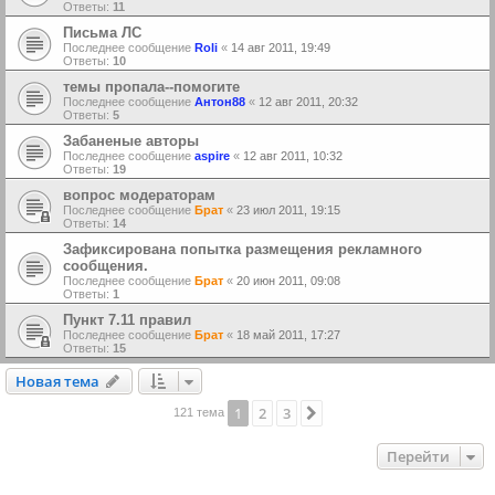
Ответы:
11
Письма ЛС
Последнее сообщение
Roli
«
14 авг 2011, 19:49
Ответы:
10
темы пропала--помогите
Последнее сообщение
Антон88
«
12 авг 2011, 20:32
Ответы:
5
Забаненые авторы
Последнее сообщение
aspire
«
12 авг 2011, 10:32
Ответы:
19
вопрос модераторам
Последнее сообщение
Брат
«
23 июл 2011, 19:15
Ответы:
14
Зафиксирована попытка размещения рекламного
сообщения.
Последнее сообщение
Брат
«
20 июн 2011, 09:08
Ответы:
1
Пункт 7.11 правил
Последнее сообщение
Брат
«
18 май 2011, 17:27
Ответы:
15
Новая тема
Н
о
в
а
я
т
е
м
а
1
2
3
След.
121 тема
Перейти