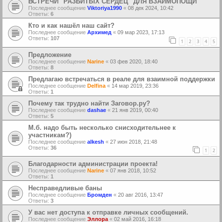
ВСТРЕЧИ "РАЗБИТЫХ СЕРДЕЦ" ДЛЯ ВЗАИМОПОЩИ
Последнее сообщение
Viktoriya1990
«
08 дек 2024, 10:42
Ответы:
6
Кто и как нашёл наш сайт?
Последнее сообщение
Архимед
«
09 мар 2023, 17:13
Ответы:
107
1
2
3
4
5
Предложение
Последнее сообщение
Narine
«
03 фев 2020, 18:40
Ответы:
8
Предлагаю встречаться в реале для взаимной поддержки
Последнее сообщение
Delfina
«
14 мар 2019, 23:36
Ответы:
1
Почему так трудно найти Заговор.ру?
Последнее сообщение
dashae
«
21 янв 2019, 00:40
Ответы:
5
М.б. надо быть несколько снисходительнее к
участникам?)
Последнее сообщение
alkesh
«
27 июн 2018, 21:48
Ответы:
36
1
2
Благодарности администрации проекта!
Последнее сообщение
Narine
«
07 янв 2018, 10:52
Ответы:
1
Несправедливые баны
Последнее сообщение
Бромден
«
20 авг 2016, 13:47
Ответы:
3
У вас нет доступа к отправке личных сообщений.
Последнее сообщение
Эллора
«
02 май 2016, 16:18