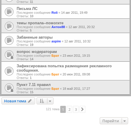
Ответы:
11
Письма ЛС
Последнее сообщение
Roli
«
14 авг 2011, 19:49
Ответы:
10
темы пропала--помогите
Последнее сообщение
Антон88
«
12 авг 2011, 20:32
Ответы:
5
Забаненые авторы
Последнее сообщение
aspire
«
12 авг 2011, 10:32
Ответы:
19
вопрос модераторам
Последнее сообщение
Брат
«
23 июл 2011, 19:15
Ответы:
14
Зафиксирована попытка размещения рекламного
сообщения.
Последнее сообщение
Брат
«
20 июн 2011, 09:08
Ответы:
1
Пункт 7.11 правил
Последнее сообщение
Брат
«
18 май 2011, 17:27
Ответы:
15
Новая тема
Н
о
в
а
я
т
е
м
а
1
2
3
След.
121 тема
Перейти