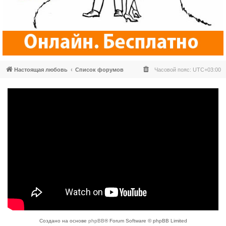
Настоящая любовь
Список форумов
Часовой пояс:
UTC+03:00
Создано на основе
phpBB
® Forum Software © phpBB Limited