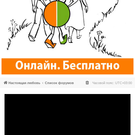
Настоящая любовь
Список форумов
Часовой пояс:
UTC+03:00