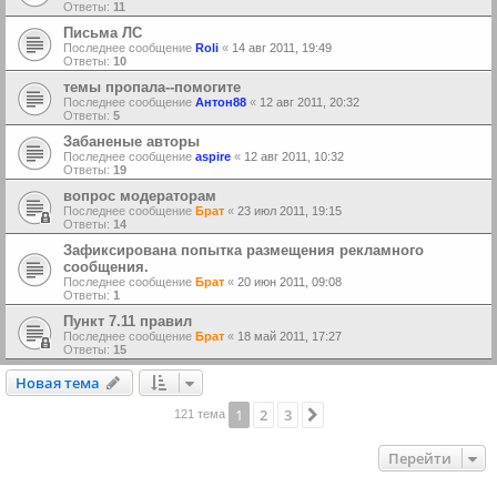
Ответы:
11
Письма ЛС
Последнее сообщение
Roli
«
14 авг 2011, 19:49
Ответы:
10
темы пропала--помогите
Последнее сообщение
Антон88
«
12 авг 2011, 20:32
Ответы:
5
Забаненые авторы
Последнее сообщение
aspire
«
12 авг 2011, 10:32
Ответы:
19
вопрос модераторам
Последнее сообщение
Брат
«
23 июл 2011, 19:15
Ответы:
14
Зафиксирована попытка размещения рекламного
сообщения.
Последнее сообщение
Брат
«
20 июн 2011, 09:08
Ответы:
1
Пункт 7.11 правил
Последнее сообщение
Брат
«
18 май 2011, 17:27
Ответы:
15
Новая тема
Н
о
в
а
я
т
е
м
а
1
2
3
След.
121 тема
Перейти