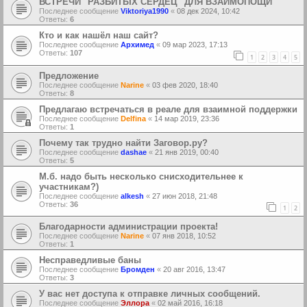
ВСТРЕЧИ "РАЗБИТЫХ СЕРДЕЦ" ДЛЯ ВЗАИМОПОЩИ
Последнее сообщение
Viktoriya1990
«
08 дек 2024, 10:42
Ответы:
6
Кто и как нашёл наш сайт?
Последнее сообщение
Архимед
«
09 мар 2023, 17:13
Ответы:
107
1
2
3
4
5
Предложение
Последнее сообщение
Narine
«
03 фев 2020, 18:40
Ответы:
8
Предлагаю встречаться в реале для взаимной поддержки
Последнее сообщение
Delfina
«
14 мар 2019, 23:36
Ответы:
1
Почему так трудно найти Заговор.ру?
Последнее сообщение
dashae
«
21 янв 2019, 00:40
Ответы:
5
М.б. надо быть несколько снисходительнее к
участникам?)
Последнее сообщение
alkesh
«
27 июн 2018, 21:48
Ответы:
36
1
2
Благодарности администрации проекта!
Последнее сообщение
Narine
«
07 янв 2018, 10:52
Ответы:
1
Несправедливые баны
Последнее сообщение
Бромден
«
20 авг 2016, 13:47
Ответы:
3
У вас нет доступа к отправке личных сообщений.
Последнее сообщение
Эллора
«
02 май 2016, 16:18