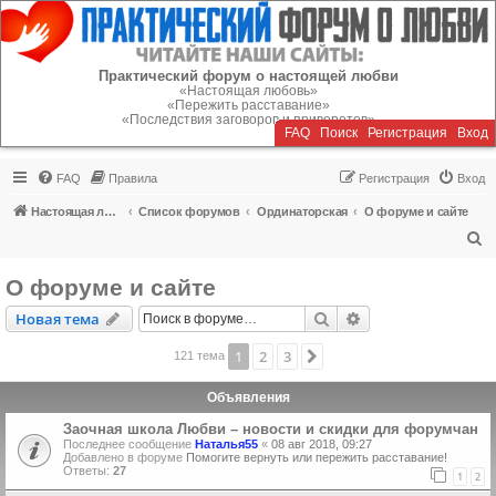
Регистрация
Практический форум о настоящей любви
«Настоящая любовь»
«Пережить расставание»
«Последствия заговоров и приворотов»
FAQ
Поиск
Р
е
г
и
с
т
р
а
ц
и
я
Вход
FAQ
Правила
Р
е
г
и
с
т
р
а
ц
и
я
Вход
Настоящая любовь
Список форумов
Ординаторская
О форуме и сайте
П
о
О форуме и сайте
и
Новая тема
Поиск
Расширенный пои
Н
о
в
а
я
т
е
м
а
с
к
1
2
3
След.
121 тема
Объявления
Заочная школа Любви – новости и скидки для форумчан
Последнее сообщение
Наталья55
«
08 авг 2018, 09:27
Добавлено в форуме
Помогите вернуть или пережить расставание!
Ответы:
27
1
2