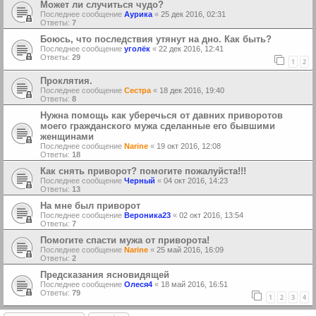
Может ли случиться чудо?
Последнее сообщение
Аурика
«
25 дек 2016, 02:31
Ответы:
7
Боюсь, что последствия утянут на дно. Как быть?
Последнее сообщение
уголёк
«
22 дек 2016, 12:41
Ответы:
29
1
2
Проклятия.
Последнее сообщение
Сестра
«
18 дек 2016, 19:40
Ответы:
8
Нужна помощь как уберечься от давних приворотов
моего гражданского мужа сделанные его бывшими
женщинами
Последнее сообщение
Narine
«
19 окт 2016, 12:08
Ответы:
18
Как снять приворот? помогите пожалуйста!!!
Последнее сообщение
Черный
«
04 окт 2016, 14:23
Ответы:
13
На мне был приворот
Последнее сообщение
Вероника23
«
02 окт 2016, 13:54
Ответы:
7
Помогите спасти мужа от приворота!
Последнее сообщение
Narine
«
25 май 2016, 16:09
Ответы:
2
Предсказания ясновидящей
Последнее сообщение
Олеся4
«
18 май 2016, 16:51
Ответы:
79
1
2
3
4