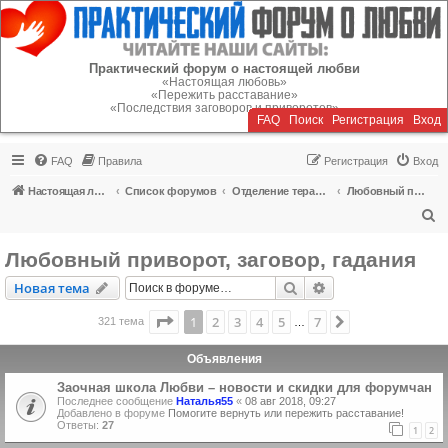
Регистрация
Практический форум о настоящей любви
«Настоящая любовь»
«Пережить расставание»
«Последствия заговоров и приворотов»
FAQ
Поиск
Р
е
г
и
с
т
р
а
ц
и
я
Вход
FAQ
Правила
Р
е
г
и
с
т
р
а
ц
и
я
Вход
Настоящая любовь
Список форумов
Отделение терапии
Любовный приворот, заговор, гадания
П
о
Любовный приворот, заговор, гадания
и
Новая тема
Поиск
Расширенный пои
Н
о
в
а
я
т
е
м
а
с
к
Страница
1
из
7
1
2
3
4
5
7
След.
321 тема
…
Объявления
Заочная школа Любви – новости и скидки для форумчан
Последнее сообщение
Наталья55
«
08 авг 2018, 09:27
Добавлено в форуме
Помогите вернуть или пережить расставание!
Ответы:
27
1
2