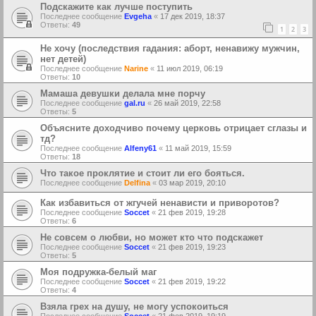
Подскажите как лучше поступить
Последнее сообщение
Еvgeha
«
17 дек 2019, 18:37
Ответы:
49
1
2
3
Не хочу (последствия гадания: аборт, ненавижу мужчин,
нет детей)
Последнее сообщение
Narine
«
11 июл 2019, 06:19
Ответы:
10
Мамаша девушки делала мне порчу
Последнее сообщение
gal.ru
«
26 май 2019, 22:58
Ответы:
5
Объясните доходчиво почему церковь отрицает сглазы и
тд?
Последнее сообщение
Alfeny61
«
11 май 2019, 15:59
Ответы:
18
Что такое проклятие и стоит ли его бояться.
Последнее сообщение
Delfina
«
03 мар 2019, 20:10
Как избавиться от жгучей ненависти и приворотов?
Последнее сообщение
Soccet
«
21 фев 2019, 19:28
Ответы:
6
Не совсем о любви, но может кто что подскажет
Последнее сообщение
Soccet
«
21 фев 2019, 19:23
Ответы:
5
Моя подружка-белый маг
Последнее сообщение
Soccet
«
21 фев 2019, 19:22
Ответы:
4
Взяла грех на душу, не могу успокоиться
Последнее сообщение
Soccet
«
21 фев 2019, 19:19