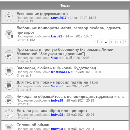
Темы
Беснование (одержимость)
Последнее сообщение
tanya2017
«
14 окт 2017, 18:17
Ответы:
19
Любовные привороты магия, заговор любовь, сделать
приворот
Последнее сообщение
kristi22
«
14 окт 2017, 18:07
Ответы:
152
1
4
5
6
7
…
Про сглазы и прочую бесовщину (из романа Лилии
Малаховой "Замужем за церковью")
Последнее сообщение
Чеза
«
19 май 2026, 00:06
Ответы:
1
Заговоры, любовь и Николай Чудотворец.
Последнее сообщение
KristinaAAA
«
27 июл 2025, 10:30
Ответы:
7
Для тех, кто пока не бросил гадать на Таро
Последнее сообщение
Чеза
«
15 янв 2025, 12:02
Ответы:
7
Никогда не обращайтесь к ясновидящим, гадалкам и т.п.
Последнее сообщение
irulya98
«
28 май 2024, 20:25
Ответы:
3
Есть ли разница обряд или приворот
Последнее сообщение
irulya98
«
28 май 2024, 20:24
Ответы:
6
Сплошной обман
Последнее сообщение
irulya98
«
28 май 2024, 20:24