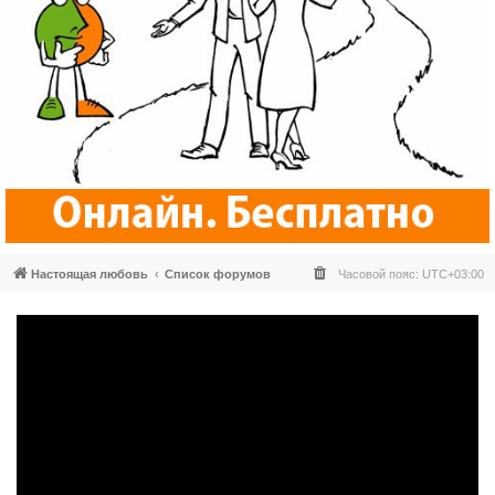
Настоящая любовь
Список форумов
Часовой пояс:
UTC+03:00