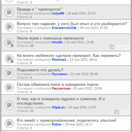
Ответы:
3
Правда о " приворотах"
Последнее сообщение
irulya98
«
28 май 2024, 20:23
Ответы:
6
Вопрос про гадания, у кого был опыт и кто разбирается?
Последнее сообщение
Елизавета123ф
«
06 сен 2022, 17:30
Ответы:
8
Увели мужа с помошью приворота
Последнее сообщение
IrinaSh
«
24 ноя 2021, 13:08
Ответы:
48
1
2
3
На моего любимого сделали приворот. Как пережить?
Последнее сообщение
Rimmaa1
«
12 сен 2021, 08:52
Ответы:
8
Подскажите что делать?
Последнее сообщение
Руссанна
«
21 ноя 2020, 06:48
Ответы:
4
Сестра обвинила меня в наведении порчи
Последнее сообщение
Рассветная
«
01 июл 2020, 23:59
Ответы:
4
О том, как я поверила гадалке о суженом. И о
последствиях.
Последнее сообщение
OlgaLes
«
24 мар 2020, 13:57
Ответы:
31
1
2
Кто живёт с приворожёнными, поделитесь опытом!
Последнее сообщение
Рубен
«
28 янв 2020, 14:17
Ответы:
2