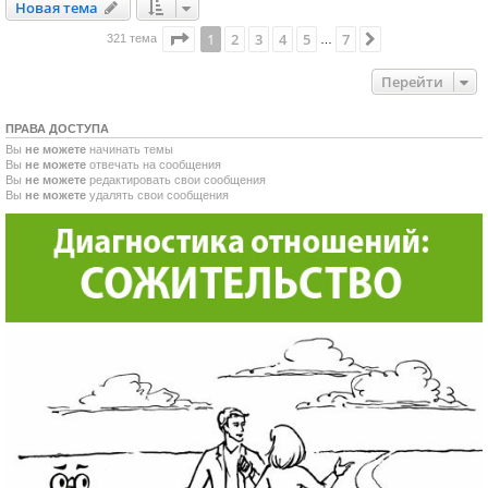
Новая тема
Н
о
в
а
я
т
е
м
а
Страница
1
из
7
1
2
3
4
5
7
След.
321 тема
…
Перейти
ПРАВА ДОСТУПА
Вы
не можете
начинать темы
Вы
не можете
отвечать на сообщения
Вы
не можете
редактировать свои сообщения
Вы
не можете
удалять свои сообщения