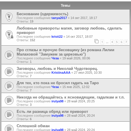
Темы
Беснование (одержимость)
Последнее сообщение
tanya2017
«
14 окт 2017, 18:17
Ответы:
19
Любовные привороты магия, заговор любовь, сделать
приворот
Последнее сообщение
kristi22
«
14 окт 2017, 18:07
Ответы:
152
1
4
5
6
7
…
Про сглазы и прочую бесовщину (из романа Лилии
Малаховой "Замужем за церковью")
Последнее сообщение
Чеза
«
19 май 2026, 00:06
Ответы:
1
Заговоры, любовь и Николай Чудотворец.
Последнее сообщение
KristinaAAA
«
27 июл 2025, 10:30
Ответы:
7
Для тех, кто пока не бросил гадать на Таро
Последнее сообщение
Чеза
«
15 янв 2025, 12:02
Ответы:
7
Никогда не обращайтесь к ясновидящим, гадалкам и т.п.
Последнее сообщение
irulya98
«
28 май 2024, 20:25
Ответы:
3
Есть ли разница обряд или приворот
Последнее сообщение
irulya98
«
28 май 2024, 20:24
Ответы:
6
Сплошной обман
Последнее сообщение
irulya98
«
28 май 2024, 20:24