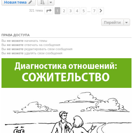
Новая тема
Н
о
в
а
я
т
е
м
а
Страница
1
из
7
1
2
3
4
5
7
След.
321 тема
…
Перейти
ПРАВА ДОСТУПА
Вы
не можете
начинать темы
Вы
не можете
отвечать на сообщения
Вы
не можете
редактировать свои сообщения
Вы
не можете
удалять свои сообщения