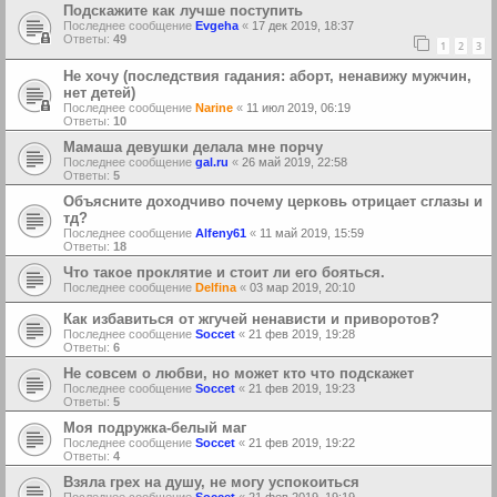
Подскажите как лучше поступить
Последнее сообщение
Еvgeha
«
17 дек 2019, 18:37
Ответы:
49
1
2
3
Не хочу (последствия гадания: аборт, ненавижу мужчин,
нет детей)
Последнее сообщение
Narine
«
11 июл 2019, 06:19
Ответы:
10
Мамаша девушки делала мне порчу
Последнее сообщение
gal.ru
«
26 май 2019, 22:58
Ответы:
5
Объясните доходчиво почему церковь отрицает сглазы и
тд?
Последнее сообщение
Alfeny61
«
11 май 2019, 15:59
Ответы:
18
Что такое проклятие и стоит ли его бояться.
Последнее сообщение
Delfina
«
03 мар 2019, 20:10
Как избавиться от жгучей ненависти и приворотов?
Последнее сообщение
Soccet
«
21 фев 2019, 19:28
Ответы:
6
Не совсем о любви, но может кто что подскажет
Последнее сообщение
Soccet
«
21 фев 2019, 19:23
Ответы:
5
Моя подружка-белый маг
Последнее сообщение
Soccet
«
21 фев 2019, 19:22
Ответы:
4
Взяла грех на душу, не могу успокоиться
Последнее сообщение
Soccet
«
21 фев 2019, 19:19