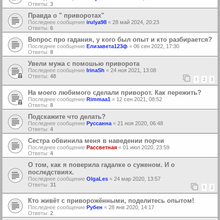
Ответы:
3
Правда о " приворотах"
Последнее сообщение
irulya98
«
28 май 2024, 20:23
Ответы:
6
Вопрос про гадания, у кого был опыт и кто разбирается?
Последнее сообщение
Елизавета123ф
«
06 сен 2022, 17:30
Ответы:
8
Увели мужа с помошью приворота
Последнее сообщение
IrinaSh
«
24 ноя 2021, 13:08
Ответы:
48
1
2
3
На моего любимого сделали приворот. Как пережить?
Последнее сообщение
Rimmaa1
«
12 сен 2021, 08:52
Ответы:
8
Подскажите что делать?
Последнее сообщение
Руссанна
«
21 ноя 2020, 06:48
Ответы:
4
Сестра обвинила меня в наведении порчи
Последнее сообщение
Рассветная
«
01 июл 2020, 23:59
Ответы:
4
О том, как я поверила гадалке о суженом. И о
последствиях.
Последнее сообщение
OlgaLes
«
24 мар 2020, 13:57
Ответы:
31
1
2
Кто живёт с приворожёнными, поделитесь опытом!
Последнее сообщение
Рубен
«
28 янв 2020, 14:17
Ответы:
2