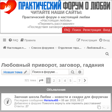
Регистрация
Практический форум о настоящей любви
«Настоящая любовь»
«Пережить расставание»
«Последствия заговоров и приворотов»
FAQ
Поиск
Р
е
г
и
с
т
р
а
ц
и
я
Вход
FAQ
Правила
Р
е
г
и
с
т
р
а
ц
и
я
Вход
Настоящая любовь
Список форумов
Отделение терапии
Любовный приворот, заговор, гадания
П
о
Любовный приворот, заговор, гадания
и
Новая тема
Поиск
Расширенный пои
Н
о
в
а
я
т
е
м
а
с
к
Страница
1
из
7
1
2
3
4
5
7
След.
321 тема
…
Объявления
Заочная школа Любви – новости и скидки для форумчан
Последнее сообщение
Наталья55
«
08 авг 2018, 09:27
Добавлено в форуме
Помогите вернуть или пережить расставание!
Ответы:
27
1
2