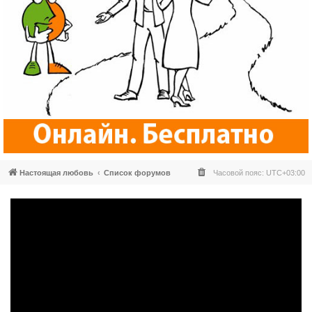
Настоящая любовь
Список форумов
Часовой пояс:
UTC+03:00