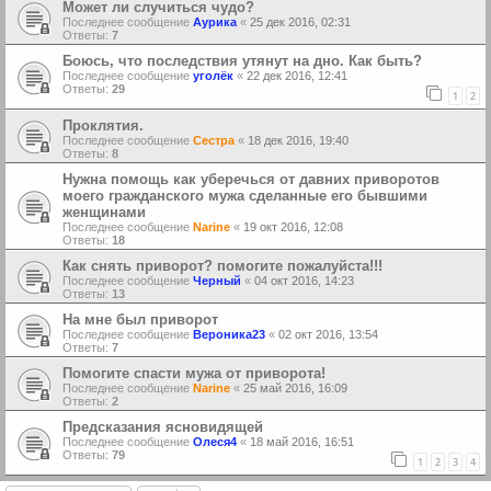
Может ли случиться чудо?
Последнее сообщение
Аурика
«
25 дек 2016, 02:31
Ответы:
7
Боюсь, что последствия утянут на дно. Как быть?
Последнее сообщение
уголёк
«
22 дек 2016, 12:41
Ответы:
29
1
2
Проклятия.
Последнее сообщение
Сестра
«
18 дек 2016, 19:40
Ответы:
8
Нужна помощь как уберечься от давних приворотов
моего гражданского мужа сделанные его бывшими
женщинами
Последнее сообщение
Narine
«
19 окт 2016, 12:08
Ответы:
18
Как снять приворот? помогите пожалуйста!!!
Последнее сообщение
Черный
«
04 окт 2016, 14:23
Ответы:
13
На мне был приворот
Последнее сообщение
Вероника23
«
02 окт 2016, 13:54
Ответы:
7
Помогите спасти мужа от приворота!
Последнее сообщение
Narine
«
25 май 2016, 16:09
Ответы:
2
Предсказания ясновидящей
Последнее сообщение
Олеся4
«
18 май 2016, 16:51
Ответы:
79
1
2
3
4