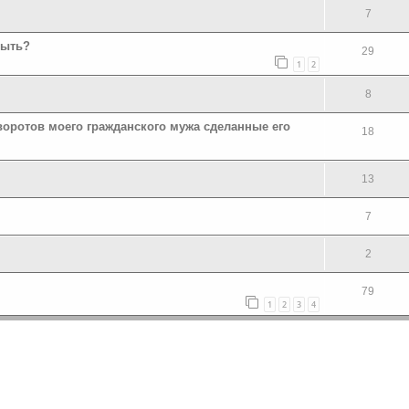
7
быть?
29
1
2
8
воротов моего гражданского мужа сделанные его
18
13
7
2
79
1
2
3
4