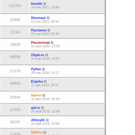
IrinaSh
122355
24 ноя 2021, 13:08
Rimmaa1
25995
12 сен 2021, 08:52
Руссанна
21284
21 ноя 2020, 06:48
Рассветная
19926
01 июл 2020, 23:59
OlgaLes
68508
24 мар 2020, 13:57
Рубен
21378
28 янв 2020, 14:17
Еvgeha
40800
17 дек 2019, 18:37
Narine
25644
11 июл 2019, 06:19
gal.ru
22350
26 май 2019, 22:58
Alfeny61
36187
11 май 2019, 15:59
Delfina
21639