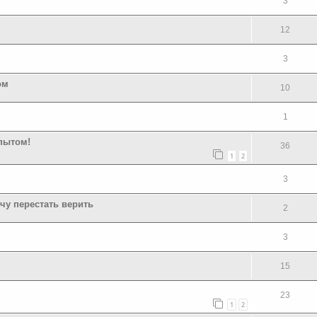
3
12
3
ом
10
1
пытом!
36
1
2
3
чу перестать верить
2
3
15
23
1
2