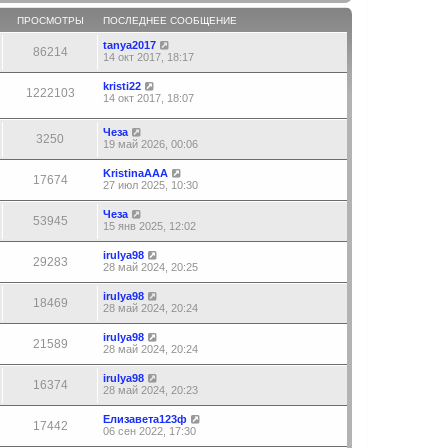
ПРОСМОТРЫ
ПОСЛЕДНЕЕ СООБЩЕНИЕ
tanya2017
86214
14 окт 2017, 18:17
kristi22
1222103
14 окт 2017, 18:07
Чеза
3250
19 май 2026, 00:06
KristinaAAA
17674
27 июл 2025, 10:30
Чеза
53945
15 янв 2025, 12:02
irulya98
29283
28 май 2024, 20:25
irulya98
18469
28 май 2024, 20:24
irulya98
21589
28 май 2024, 20:24
irulya98
16374
28 май 2024, 20:23
Елизавета123ф
17442
06 сен 2022, 17:30