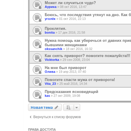
Может ли случиться чудо?
Аурика
»
08 окт 2016, 13:47
Боюсь, что последствия утянут на дно. Как 
уголёк
»
01 окт 2016, 22:13
Проклятия.
bonita
»
17 дек 2016, 21:58
Нужна помощь как уберечься от давних при
бывшими женщинами
okssanchik
»
18 окт 2016, 16:32
Как снять приворот? помогите пожалуйста!!!
Vicktorka
»
29 сен 2008, 23:04
На мне был приворот
Олива
»
19 апр 2013, 07:40
Помогите спасти мужа от приворота!
Vita_23
»
25 май 2016, 14:34
Предсказания ясновидящей
kas
»
27 окт 2009, 19:08
Новая тема
Н
о
в
а
я
т
е
м
а
Вернуться к списку форумов
ПРАВА ДОСТУПА