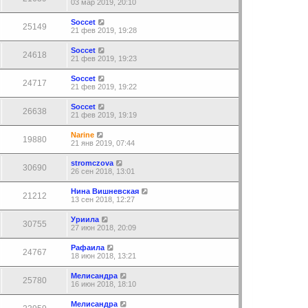
03 мар 2019, 20:10
Soccet
25149
21 фев 2019, 19:28
Soccet
24618
21 фев 2019, 19:23
Soccet
24717
21 фев 2019, 19:22
Soccet
26638
21 фев 2019, 19:19
Narine
19880
21 янв 2019, 07:44
stromczova
30690
26 сен 2018, 13:01
Нина Вишневская
21212
13 сен 2018, 12:27
Уриила
30755
27 июн 2018, 20:09
Рафаила
24767
18 июн 2018, 13:21
Мелисандра
25780
16 июн 2018, 18:10
Мелисандра