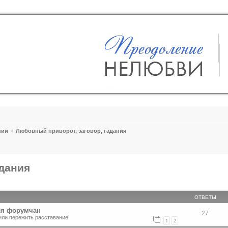
пии
Любовный приворот, заговор, гадания
адания
ширенный поиск
ОТВЕТЫ
ля форумчан
27
или пережить расставание!
1
2