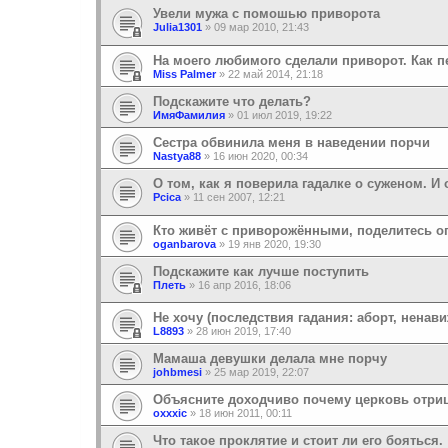
Увели мужа с помошью приворота
Julia1301
»
09 мар 2010, 21:43
На моего любимого сделали приворот. Как 
Miss Palmer
»
22 май 2014, 21:18
Подскажите что делать?
ИмяФамилия
»
01 июл 2019, 19:22
Сестра обвинила меня в наведении порчи
Nastya88
»
16 июн 2020, 00:34
О том, как я поверила гадалке о суженом. И 
Pcica
»
11 сен 2007, 12:21
Кто живёт с приворожёнными, поделитесь о
oganbarova
»
19 янв 2020, 19:30
Подскажите как лучше поступить
Плеть
»
16 апр 2016, 18:06
Не хочу (последствия гадания: аборт, ненави
L8893
»
28 июн 2019, 17:40
Мамаша девушки делала мне порчу
johbmesi
»
25 мар 2019, 22:07
Объясните доходчиво почему церковь отриц
oxxxic
»
18 июн 2011, 00:11
Что такое проклятие и стоит ли его бояться.