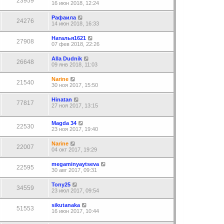
23959
16 июн 2018, 12:24
Рафаила
24276
14 июн 2018, 16:33
Наталья1621
27908
07 фев 2018, 22:26
Alla Dudnik
26648
09 янв 2018, 11:03
Narine
21540
30 ноя 2017, 15:50
Hinatan
77817
27 ноя 2017, 13:15
Magda 34
22530
23 ноя 2017, 19:40
Narine
22007
04 окт 2017, 19:29
megaminyaytseva
22595
30 авг 2017, 09:31
Tony25
34559
23 июл 2017, 09:54
sikutanaka
51553
16 июн 2017, 10:44