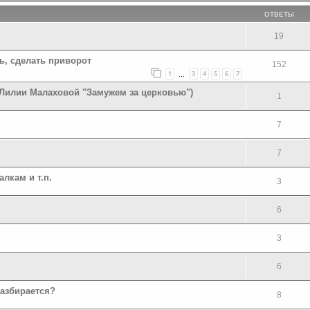
ОТВЕТЫ
19
, сделать приворот
152
1
3
4
5
6
7
…
 Лилии Малаховой "Замужем за церковью")
1
7
7
лкам и т.п.
3
6
3
6
разбирается?
8