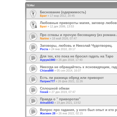
ТЕМЫ
Беснование (одержимость)
Брат
»
17 мар 2012, 20:45
Любовные привороты магия, заговор любовь
Брат
»
12 дек 2006, 13:53
Про сглазы и прочую бесовщину (из романа
Narine
»
18 май 2026, 07:47
Заговоры, любовь и Николай Чудотворец.
Роста
»
24 янв 2010, 20:17
Для тех, кто пока не бросил гадать на Таро
Аурум1980
»
26 дек 2018, 17:40
Никогда не обращайтесь к ясновидящим, гада
Chiara888
»
05 сен 2014, 16:07
Есть ли разница обряд или приворот
Патрик777
»
26 фев 2021, 11:26
Сплошной обман
Гений
»
27 дек 2019, 07:47
Правда о " приворотах"
Arina5543
»
19 дек 2021, 13:52
Вопрос про гадания, у кого был опыт и кто 
Жасмин 28
»
26 янв 2022, 02:15