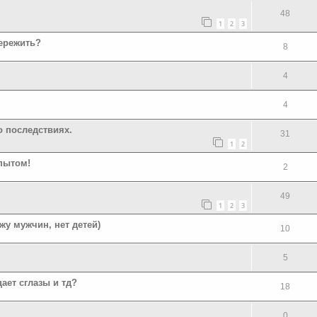
48
1
2
3
пережить?
8
4
4
о последствиях.
31
1
2
пытом!
2
49
1
2
3
жу мужчин, нет детей)
10
5
ает сглазы и тд?
18
0