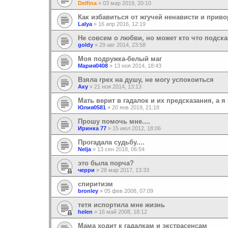
Delfina
»
03 мар 2019, 20:10
Как избавиться от жгучей ненависти и прив
Lalya
»
16 апр 2016, 12:19
Не совсем о любви, но может кто что подска
goldy
»
29 авг 2014, 23:58
Моя подружка-белый маг
Мария0408
»
13 ноя 2014, 18:43
Взяла грех на душу, не могу успокоиться
Аку
»
21 ноя 2014, 13:13
Мать верит в гадалок и их предсказания, а 
Юлия0581
»
20 янв 2019, 21:18
Прошу помочь мне....
Иринка 77
»
15 июл 2012, 18:06
Прогадала судьбу....
Nelja
»
13 сен 2018, 06:54
это была порча?
черри
»
28 мар 2017, 13:33
спиритизм
bronley
»
05 фев 2008, 07:09
тетя испортила мне жизнь
helen
»
16 май 2008, 18:12
Мама ходит к гадалкам и экстрасенсам