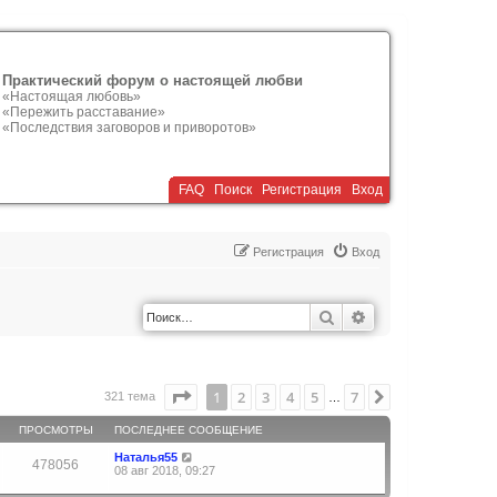
Практический форум о настоящей любви
«Настоящая любовь»
«Пережить расставание»
«Последствия заговоров и приворотов»
FAQ
Поиск
Р
е
г
и
с
т
р
а
ц
и
я
Вход
Р
е
г
и
с
т
р
а
ц
и
я
Вход
Поиск
Расширенный по
Страница
1
из
7
1
2
3
4
5
7
След.
321 тема
…
ПРОСМОТРЫ
ПОСЛЕДНЕЕ СООБЩЕНИЕ
Наталья55
478056
08 авг 2018, 09:27