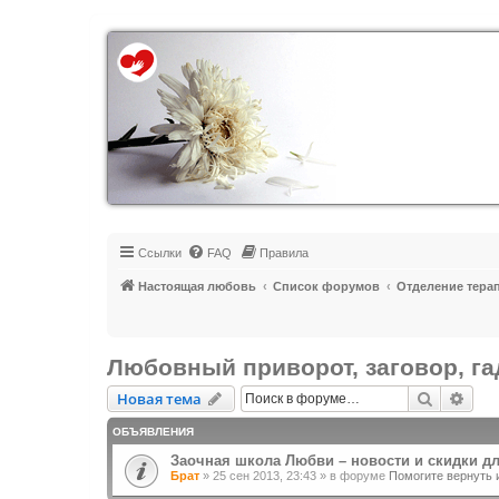
Регистрация
Ссылки
FAQ
Правила
Настоящая любовь
Список форумов
Отделение тера
Любовный приворот, заговор, г
Новая тема
Поиск
Рас
Н
о
в
а
я
т
е
м
а
ОБЪЯВЛЕНИЯ
Заочная школа Любви – новости и скидки д
Брат
»
25 сен 2013, 23:43
» в форуме
Помогите вернуть 