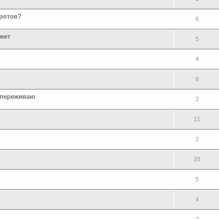
оротов?
6
жет
5
4
8
я переживаю
2
11
2
20
5
4