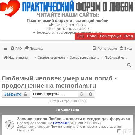
Регистрация
Практический форум о настоящей любви
«Настоящая любовь»
«Пережить расставание»
«Последствия заговоров и приворотов»
FAQ
Поиск
Р
е
г
и
с
т
р
а
ц
и
я
Вход
FAQ
Правила
Р
е
г
и
с
т
р
а
ц
и
я
Вход
Настоящая любовь
Список форумов
Закрытые разделы (читать можно, писать - нельзя)
Любимый человек умер или погиб - продолжение на memoriam.ru
П
о
Любимый человек умер или погиб -
и
продолжение на memoriam.ru
с
Закрыто
Поиск
Расширенный поиск
Закрыто
к
36 тем • Страница
1
из
1
Объявления
Заочная школа Любви – новости и скидки для форумчан
Последнее сообщение
Наталья55
«
08 авг 2018, 09:27
Добавлено в форуме
Помогите вернуть или пережить расставание!
Ответы:
27
1
2