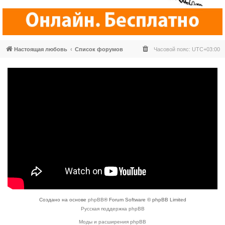
Настоящая любовь
Список форумов
Часовой пояс:
UTC+03:00
Создано на основе
phpBB
® Forum Software © phpBB Limited
Русская поддержка phpBB
Моды и расширения phpBB