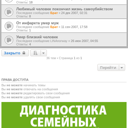
Ответы:
18
Любимый человек покончил жизнь самоубийством
Последнее сообщение
Брат
«
24 дек 2007, 02:31
Ответы:
8
От инфаркта умер муж
Последнее сообщение
Брат
«
11 сен 2007, 17:58
Ответы:
1
Умер близкий человек
Последнее сообщение
LINAnorway
«
26 июн 2007, 04:55
Ответы:
4
Закрыто
Закрыто
36 тем • Страница
1
из
1
Перейти
ПРАВА ДОСТУПА
Вы
не можете
начинать темы
Вы
не можете
отвечать на сообщения
Вы
не можете
редактировать свои сообщения
Вы
не можете
удалять свои сообщения