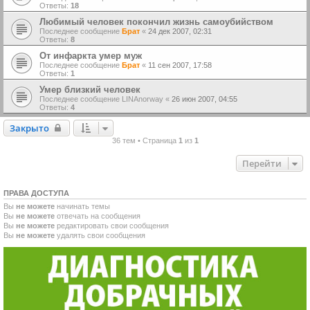
Ответы:
18
Любимый человек покончил жизнь самоубийством
Последнее сообщение
Брат
«
24 дек 2007, 02:31
Ответы:
8
От инфаркта умер муж
Последнее сообщение
Брат
«
11 сен 2007, 17:58
Ответы:
1
Умер близкий человек
Последнее сообщение
LINAnorway
«
26 июн 2007, 04:55
Ответы:
4
Закрыто
Закрыто
36 тем • Страница
1
из
1
Перейти
ПРАВА ДОСТУПА
Вы
не можете
начинать темы
Вы
не можете
отвечать на сообщения
Вы
не можете
редактировать свои сообщения
Вы
не можете
удалять свои сообщения