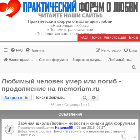
Регистрация
Практический форум о настоящей любви
«Настоящая любовь»
«Пережить расставание»
«Последствия заговоров и приворотов»
FAQ
Поиск
Р
е
г
и
с
т
р
а
ц
и
я
Вход
FAQ
Правила
Р
е
г
и
с
т
р
а
ц
и
я
Вход
Настоящая любовь
Список форумов
Закрытые разделы (читать можно, писать - нельзя)
Любимый человек умер или погиб - продолжение на memoriam.ru
П
о
Любимый человек умер или погиб -
и
продолжение на memoriam.ru
с
Закрыто
Поиск
Расширенный поиск
Закрыто
к
36 тем • Страница
1
из
1
Объявления
Заочная школа Любви – новости и скидки для форумчан
Последнее сообщение
Наталья55
«
08 авг 2018, 09:27
Добавлено в форуме
Помогите вернуть или пережить расставание!
Ответы:
27
1
2