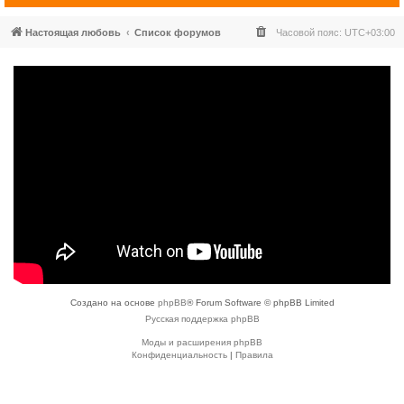
Настоящая любовь
Список форумов
Часовой пояс:
UTC+03:00
Создано на основе
phpBB
® Forum Software © phpBB Limited
Русская поддержка phpBB
Моды и расширения phpBB
Конфиденциальность
|
Правила