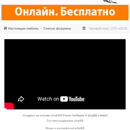
Настоящая любовь
Список форумов
Часовой пояс:
UTC+03:00
Создано на основе
phpBB
® Forum Software © phpBB Limited
Русская поддержка phpBB
Моды и расширения phpBB