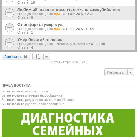
Ответы:
18
Любимый человек покончил жизнь самоубийством
Последнее сообщение
Брат
«
24 дек 2007, 02:31
Ответы:
8
От инфаркта умер муж
Последнее сообщение
Брат
«
11 сен 2007, 17:58
Ответы:
1
Умер близкий человек
Последнее сообщение
LINAnorway
«
26 июн 2007, 04:55
Ответы:
4
Закрыто
Закрыто
36 тем • Страница
1
из
1
Перейти
ПРАВА ДОСТУПА
Вы
не можете
начинать темы
Вы
не можете
отвечать на сообщения
Вы
не можете
редактировать свои сообщения
Вы
не можете
удалять свои сообщения