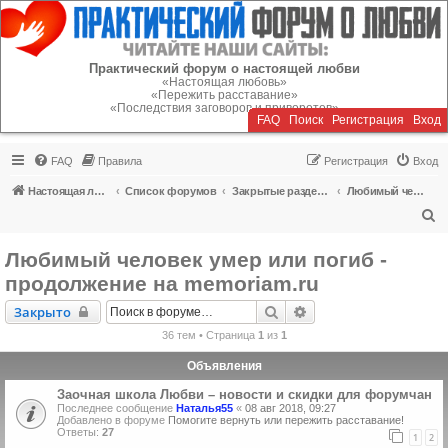
Регистрация
Практический форум о настоящей любви
«Настоящая любовь»
«Пережить расставание»
«Последствия заговоров и приворотов»
FAQ
Поиск
Р
е
г
и
с
т
р
а
ц
и
я
Вход
FAQ
Правила
Р
е
г
и
с
т
р
а
ц
и
я
Вход
Настоящая любовь
Список форумов
Закрытые разделы (читать можно, писать - нельзя)
Любимый человек умер или погиб - продолжение на memoriam.ru
П
о
Любимый человек умер или погиб -
и
продолжение на memoriam.ru
с
Закрыто
Поиск
Расширенный поиск
Закрыто
к
36 тем • Страница
1
из
1
Объявления
Заочная школа Любви – новости и скидки для форумчан
Последнее сообщение
Наталья55
«
08 авг 2018, 09:27
Добавлено в форуме
Помогите вернуть или пережить расставание!
Ответы:
27
1
2