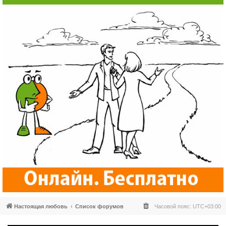
Настоящая любовь
Список форумов
Часовой пояс:
UTC+03:00