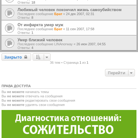
Ответы:
18
Любимый человек покончил жизнь самоубийством
Последнее сообщение
Брат
«
24 дек 2007, 02:31
Ответы:
8
От инфаркта умер муж
Последнее сообщение
Брат
«
11 сен 2007, 17:58
Ответы:
1
Умер близкий человек
Последнее сообщение
LINAnorway
«
26 июн 2007, 04:55
Ответы:
4
Закрыто
Закрыто
36 тем • Страница
1
из
1
Перейти
ПРАВА ДОСТУПА
Вы
не можете
начинать темы
Вы
не можете
отвечать на сообщения
Вы
не можете
редактировать свои сообщения
Вы
не можете
удалять свои сообщения