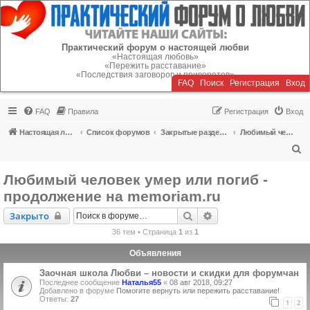
Регистрация
Практический форум о настоящей любви
«Настоящая любовь»
«Пережить расставание»
«Последствия заговоров и приворотов»
FAQ
Поиск
Р
е
г
и
с
т
р
а
ц
и
я
Вход
FAQ
Правила
Р
е
г
и
с
т
р
а
ц
и
я
Вход
Настоящая любовь
Список форумов
Закрытые разделы (читать можно, писать - нельзя)
Любимый человек умер или погиб - продолжение на memoriam.ru
П
о
Любимый человек умер или погиб -
и
продолжение на memoriam.ru
с
Закрыто
Поиск
Расширенный поиск
Закрыто
к
36 тем • Страница
1
из
1
Объявления
Заочная школа Любви – новости и скидки для форумчан
Последнее сообщение
Наталья55
«
08 авг 2018, 09:27
Добавлено в форуме
Помогите вернуть или пережить расставание!
Ответы:
27
1
2