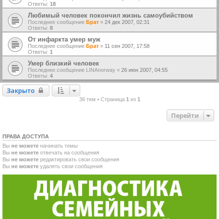
Ответы:
18
Любимый человек покончил жизнь самоубийством
Последнее сообщение
Брат
«
24 дек 2007, 02:31
Ответы:
8
От инфаркта умер муж
Последнее сообщение
Брат
«
11 сен 2007, 17:58
Ответы:
1
Умер близкий человек
Последнее сообщение
LINAnorway
«
26 июн 2007, 04:55
Ответы:
4
Закрыто
Закрыто
36 тем • Страница
1
из
1
Перейти
ПРАВА ДОСТУПА
Вы
не можете
начинать темы
Вы
не можете
отвечать на сообщения
Вы
не можете
редактировать свои сообщения
Вы
не можете
удалять свои сообщения