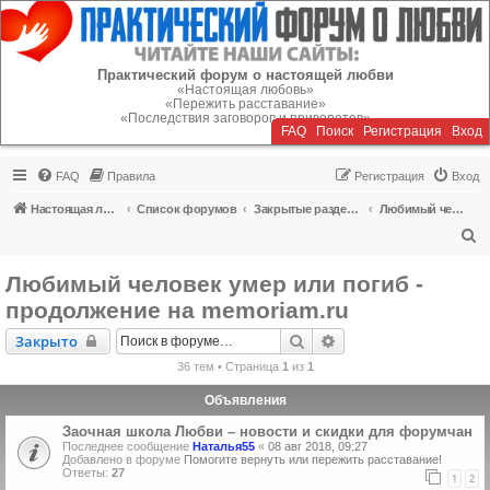
Регистрация
Практический форум о настоящей любви
«Настоящая любовь»
«Пережить расставание»
«Последствия заговоров и приворотов»
FAQ
Поиск
Р
е
г
и
с
т
р
а
ц
и
я
Вход
FAQ
Правила
Р
е
г
и
с
т
р
а
ц
и
я
Вход
Настоящая любовь
Список форумов
Закрытые разделы (читать можно, писать - нельзя)
Любимый человек умер или погиб - продолжение на memoriam.ru
П
о
Любимый человек умер или погиб -
и
продолжение на memoriam.ru
с
Закрыто
Поиск
Расширенный поиск
Закрыто
к
36 тем • Страница
1
из
1
Объявления
Заочная школа Любви – новости и скидки для форумчан
Последнее сообщение
Наталья55
«
08 авг 2018, 09:27
Добавлено в форуме
Помогите вернуть или пережить расставание!
Ответы:
27
1
2