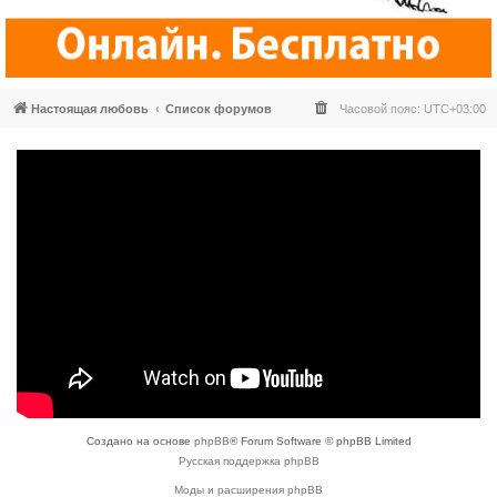
Настоящая любовь
Список форумов
Часовой пояс:
UTC+03:00
Создано на основе
phpBB
® Forum Software © phpBB Limited
Русская поддержка phpBB
Моды и расширения phpBB