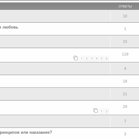
ОТВЕТЫ
10
я любовь
1
15
119
1
2
3
4
5
6
4
18
21
29
1
2
7
ринципов или наказание?
3