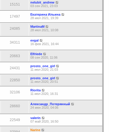
nelubit_andrew
15151
03 сен 2021, 23:03
Екатерина Ильина
17497
28 июл 2021, 19:39
MartinaM
24085
28 июл 2021, 10:08
evgal
34311
16 фев 2021, 16:44
Elfriede
20663
08 сен 2020, 11:06
prosto_one_girl
24431
11 июл 2020, 21:03
prosto_one_girl
22850
11 июл 2020, 20:51
Riorita
32106
11 июл 2020, 16:31
Александр_Потерянный
28660
24 июн 2020, 04:06
valerin
22549
07 май 2020, 16:50
Narine
37094