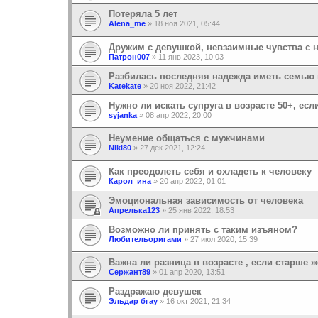
Потеряла 5 лет
Alena_me
»
18 ноя 2021, 05:44
Дружим с девушкой, невзаимные чувства с 
Патрон007
»
11 янв 2023, 10:03
Разбилась последняя надежда иметь семью 
Katekate
»
20 ноя 2022, 21:42
Нужно ли искать супруга в возрасте 50+, ес
syjanka
»
08 апр 2022, 20:00
Неумение общаться с мужчинами
Niki80
»
27 дек 2021, 12:24
Как преодолеть себя и охладеть к человеку
Карол_ина
»
20 апр 2022, 01:01
Эмоциональная зависимость от человека
Апрелька123
»
25 янв 2022, 18:53
Возможно ли принять с таким изъяном?
Любительоригами
»
27 июл 2020, 15:39
Важна ли разница в возрасте , если старше 
Сержант89
»
01 апр 2020, 13:51
Раздражаю девушек
Эльдар бгау
»
16 окт 2021, 21:34