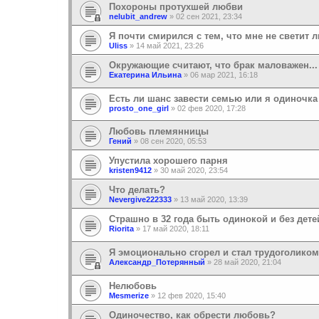
Похороны протухшей любви
nelubit_andrew
»
02 сен 2021, 23:34
Я почти смирился с тем, что мне не светит 
Uliss
»
14 май 2021, 23:26
Окружающие считают, что брак маловажен...
Екатерина Ильина
»
06 мар 2021, 16:18
Есть ли шанс завести семью или я одиночка
prosto_one_girl
»
02 фев 2020, 17:28
Любовь племянницы
Гений
»
08 сен 2020, 05:53
Упустила хорошего парня
kristen9412
»
30 май 2020, 23:54
Что делать?
Nevergive222333
»
13 май 2020, 13:39
Страшно в 32 года быть одинокой и без дете
Riorita
»
17 май 2020, 18:11
Я эмоционально сгорел и стал трудоголиком
Александр_Потерянный
»
28 май 2020, 21:04
Нелюбовь
Mesmerize
»
12 фев 2020, 15:40
Одиночество, как обрести любовь?