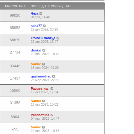
ПРОСМОТРЫ
ПОСЛЕДНЕЕ СООБЩЕНИЕ
Чеза
99020
Вчера, 14:46
saha77
85958
11 дек 2022, 23:25
Стивен Лавгуд
58878
27 авг 2025, 15:47
dimkal
27734
10 июн 2025, 18:13
Narine
33446
18 ноя 2024, 09:39
gaalamudrec
17437
28 мар 2024, 22:59
Рассветная
15060
19 окт 2023, 17:34
Narine
31358
16 окт 2023, 10:02
Рассветная
6864
04 июл 2023, 14:47
Narine
5221
20 июн 2023, 10:16