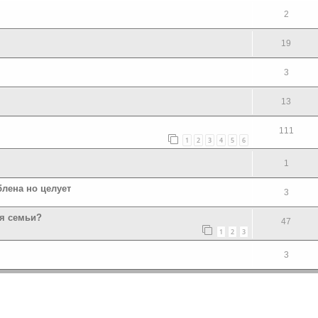
2
19
3
13
111
1
2
3
4
5
6
1
блена но целует
3
я семьи?
47
1
2
3
3