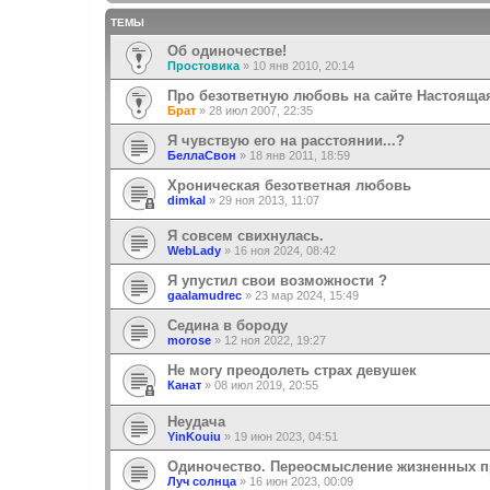
ТЕМЫ
Об одиночестве!
Простовика
»
10 янв 2010, 20:14
Про безответную любовь на сайте Настояща
Брат
»
28 июл 2007, 22:35
Я чувствую его на расстоянии...?
БеллаСвон
»
18 янв 2011, 18:59
Хроническая безответная любовь
dimkal
»
29 ноя 2013, 11:07
Я совсем свихнулась.
WebLady
»
16 ноя 2024, 08:42
Я упустил свои возможности ?
gaalamudrec
»
23 мар 2024, 15:49
Седина в бороду
morose
»
12 ноя 2022, 19:27
Не могу преодолеть страх девушек
Канат
»
08 июл 2019, 20:55
Неудача
YinKouiu
»
19 июн 2023, 04:51
Одиночество. Переосмысление жизненных п
Луч солнца
»
16 июн 2023, 00:09