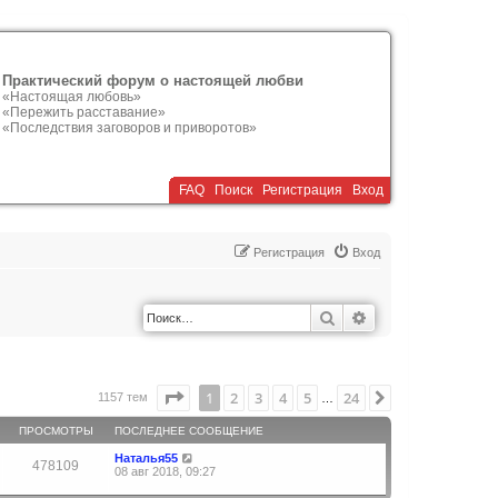
Практический форум о настоящей любви
«Настоящая любовь»
«Пережить расставание»
«Последствия заговоров и приворотов»
FAQ
Поиск
Р
е
г
и
с
т
р
а
ц
и
я
Вход
Р
е
г
и
с
т
р
а
ц
и
я
Вход
Поиск
Расширенный по
Страница
1
из
24
1
2
3
4
5
24
След.
1157 тем
…
ПРОСМОТРЫ
ПОСЛЕДНЕЕ СООБЩЕНИЕ
Наталья55
478109
08 авг 2018, 09:27