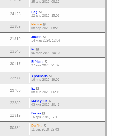
25 апр 2020, 08:17
Fog
24128
22 апр 2020, 15:01
Narine
22389
08 апр 2020, 08:29
alkesh
21819
14 мар 2020, 12:56
liz
23146
06 фев 2020, 00:57
Elfriede
30117
27 янв 2020, 21:09
Apolinaria
22577
16 янв 2020, 19:07
liz
23785
08 янв 2020, 06:08
Mashystik
22389
03 янв 2020, 20:47
Гений
22319
15 дек 2019, 17:11
Delfina
50384
11 дек 2019, 22:03