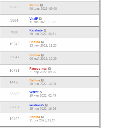
Narine
29283
06 фев 2023, 09:00
VitalP
5564
11 янв 2023, 19:17
Katekate
7088
29 ноя 2022, 23:51
Delfina
19242
13 июн 2022, 21:23
Delfina
25047
06 май 2022, 22:39
Рассветная
10781
21 апр 2022, 09:26
Delfina
14423
28 янв 2022, 13:08
vetkat
33383
19 янв 2022, 02:49
kristina75
22807
15 ноя 2021, 18:26
Delfina
19492
21 окт 2021, 12:24