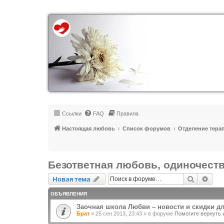
Регистрация
Ссылки
FAQ
Правила
Настоящая любовь
Список форумов
Отделение тера
Безответная любовь, одиночест
Новая тема
Поиск
Рас
Н
о
в
а
я
т
е
м
а
ОБЪЯВЛЕНИЯ
Заочная школа Любви – новости и скидки д
Брат
»
25 сен 2013, 23:43
» в форуме
Помогите вернуть 