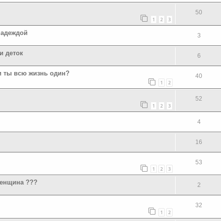
50
1
2
3
надеждой
3
и деток
6
ли ты всю жизнь один?
40
1
2
52
1
2
3
4
16
53
1
2
3
женщина ???
2
32
1
2