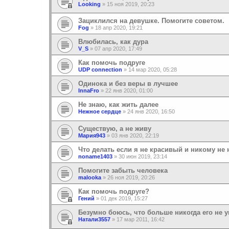
Looking
»
15 ноя 2019, 20:23
Зациклился на девушке. Помогите советом.
Fog
»
18 апр 2020, 19:21
Влюбилась, как дура
V_S
»
07 апр 2020, 17:49
Как помочь подруге
UDP connection
»
14 мар 2020, 05:28
Одинока и без веры в лучшее
InnaFro
»
22 янв 2020, 01:00
Не знаю, как жить далее
Нежное сердце
»
24 янв 2020, 16:50
Существую, а не живу
Мария943
»
03 янв 2020, 22:19
Что делать если я не красивый и никому не 
noname1403
»
30 июн 2019, 23:14
Помогите забыть человека
malooka
»
26 ноя 2019, 20:26
Как помочь подруге?
Гений
»
01 дек 2019, 15:27
Безумно боюсь, что больше никогда его не ув
Натали3557
»
17 мар 2011, 16:42