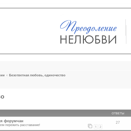
пии
Безответная любовь, одиночество
во
ширенный поиск
ОТВЕТЫ
ля форумчан
27
или пережить расставание!
1
2