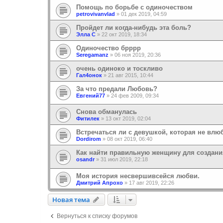
Помощь по борьбе с одиночеством
petrovivanvlad
»
01 дек 2019, 04:59
Пройдет ли когда-нибудь эта боль?
Элла С
»
22 окт 2019, 18:34
Одиночество брррр
Seregamanz
»
06 ноя 2019, 20:36
очень одиноко и тоскливо
Гал4онок
»
21 авг 2015, 10:44
За что предали Любовь?
Евгений77
»
24 фев 2009, 09:34
Снова обманулась
Фитилек
»
13 окт 2019, 02:04
Встречаться ли с девушкой, которая не влю
Dordirom
»
08 окт 2019, 06:40
Как найти правильную женщину для создани
osandr
»
31 июл 2019, 22:18
Моя история несвершивсейся любви.
Дмитрий Апрохо
»
17 авг 2019, 22:26
Новая тема
Н
о
в
а
я
т
е
м
а
Вернуться к списку форумов