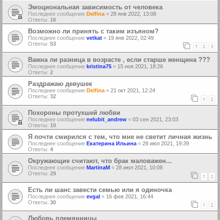
Эмоциональная зависимость от человека
Последнее сообщение
Delfina
«
28 янв 2022, 13:08
Ответы:
16
Возможно ли принять с таким изъяном?
Последнее сообщение
vetkat
«
19 янв 2022, 02:49
Ответы:
53
1
2
3
Важна ли разница в возрасте , если старше женщина ???
Последнее сообщение
kristina75
«
15 ноя 2021, 18:26
Ответы:
2
Раздражаю девушек
Последнее сообщение
Delfina
«
21 окт 2021, 12:24
Ответы:
32
1
2
Похороны протухшей любви
Последнее сообщение
nelubit_andrew
«
03 сен 2021, 23:03
Ответы:
10
Я почти смирился с тем, что мне не светит личная жизнь
Последнее сообщение
Екатерина Ильина
«
28 июл 2021, 19:39
Ответы:
4
Окружающие считают, что брак маловажен...
Последнее сообщение
MartinaM
«
28 июл 2021, 10:08
Ответы:
29
1
2
Есть ли шанс завести семью или я одиночка
Последнее сообщение
evgal
«
16 фев 2021, 16:44
Ответы:
30
1
2
Любовь племянницы