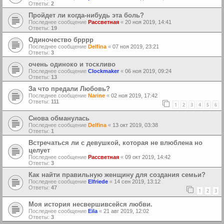
Ответы:
2
Пройдет ли когда-нибудь эта боль?
Последнее сообщение
Рассветная
«
20 ноя 2019, 14:41
Ответы:
19
Одиночество брррр
Последнее сообщение
Delfina
«
07 ноя 2019, 23:21
Ответы:
3
очень одиноко и тоскливо
Последнее сообщение
Clockmaker
«
06 ноя 2019, 09:24
Ответы:
13
За что предали Любовь?
Последнее сообщение
Narine
«
02 ноя 2019, 17:42
Ответы:
111
1
2
3
4
5
6
Снова обманулась
Последнее сообщение
Delfina
«
13 окт 2019, 03:38
Ответы:
1
Встречаться ли с девушкой, которая не влюблена но
целует
Последнее сообщение
Рассветная
«
09 окт 2019, 14:42
Ответы:
3
Как найти правильную женщину для создания семьи?
Последнее сообщение
Elfriede
«
14 сен 2019, 13:12
Ответы:
47
1
2
3
Моя история несвершивсейся любви.
Последнее сообщение
Eila
«
21 авг 2019, 12:02
Ответы:
3