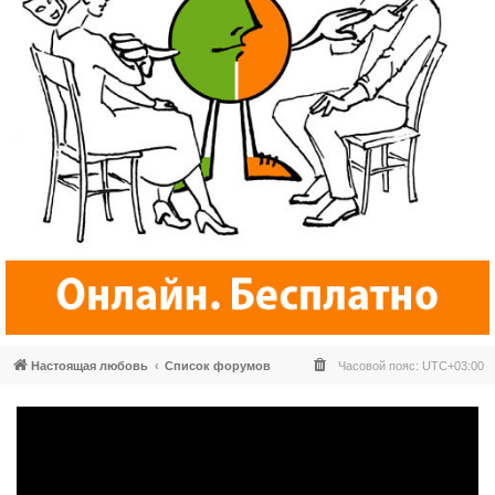
Настоящая любовь
Список форумов
Часовой пояс:
UTC+03:00