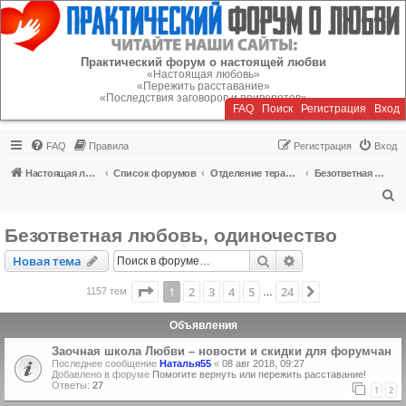
Регистрация
Практический форум о настоящей любви
«Настоящая любовь»
«Пережить расставание»
«Последствия заговоров и приворотов»
FAQ
Поиск
Р
е
г
и
с
т
р
а
ц
и
я
Вход
FAQ
Правила
Р
е
г
и
с
т
р
а
ц
и
я
Вход
Настоящая любовь
Список форумов
Отделение терапии
Безответная любовь, одиночество
П
о
Безответная любовь, одиночество
и
Новая тема
Поиск
Расширенный пои
Н
о
в
а
я
т
е
м
а
с
к
Страница
1
из
24
1
2
3
4
5
24
След.
1157 тем
…
Объявления
Заочная школа Любви – новости и скидки для форумчан
Последнее сообщение
Наталья55
«
08 авг 2018, 09:27
Добавлено в форуме
Помогите вернуть или пережить расставание!
Ответы:
27
1
2