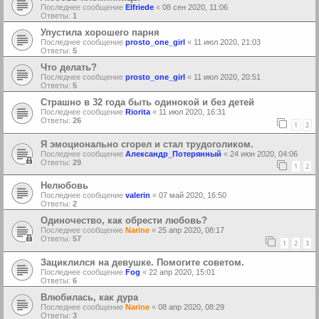
Последнее сообщение
Elfriede
«
08 сен 2020, 11:06
Ответы:
1
Упустила хорошего парня
Последнее сообщение
prosto_one_girl
«
11 июл 2020, 21:03
Ответы:
5
Что делать?
Последнее сообщение
prosto_one_girl
«
11 июл 2020, 20:51
Ответы:
5
Страшно в 32 года быть одинокой и без детей
Последнее сообщение
Riorita
«
11 июл 2020, 16:31
Ответы:
26
1
2
Я эмоционально сгорел и стал трудоголиком.
Последнее сообщение
Александр_Потерянный
«
24 июн 2020, 04:06
Ответы:
29
1
2
Нелюбовь
Последнее сообщение
valerin
«
07 май 2020, 16:50
Ответы:
2
Одиночество, как обрести любовь?
Последнее сообщение
Narine
«
25 апр 2020, 08:17
Ответы:
57
1
2
3
Зациклился на девушке. Помогите советом.
Последнее сообщение
Fog
«
22 апр 2020, 15:01
Ответы:
6
Влюбилась, как дура
Последнее сообщение
Narine
«
08 апр 2020, 08:29
Ответы:
3