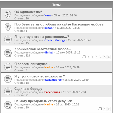
Темы
Об одиночестве!
Последнее сообщение
Чеза
«
05 авг 2026, 14:46
Ответы:
10
Про безответную любовь на сайте Настоящая любовь
Последнее сообщение
saha77
«
11 дек 2022, 23:25
Ответы:
1
Я чувствую его на расстоянии...?
Последнее сообщение
Стивен Лавгуд
«
27 авг 2025, 15:47
Ответы:
15
Хроническая безответная любовь
Последнее сообщение
dimkal
«
10 июн 2025, 18:13
Ответы:
119
1
2
3
4
5
6
Я совсем свихнулась.
Последнее сообщение
Narine
«
18 ноя 2024, 09:39
Ответы:
4
Я упустил свои возможности ?
Последнее сообщение
gaalamudrec
«
28 мар 2024, 22:59
Ответы:
18
Седина в бороду
Последнее сообщение
Рассветная
«
19 окт 2023, 17:34
Ответы:
21
Не могу преодолеть страх девушек
Последнее сообщение
Narine
«
16 окт 2023, 10:02
Ответы:
29
1
2