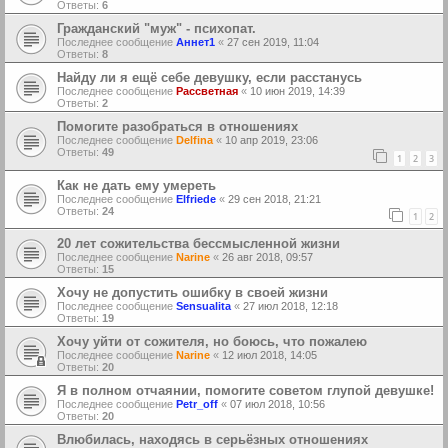
Ответы:
6
Гражданский "муж" - психопат.
Последнее сообщение
Аннет1
«
27 сен 2019, 11:04
Ответы:
8
Найду ли я ещё себе девушку, если расстанусь
Последнее сообщение
Рассветная
«
10 июн 2019, 14:39
Ответы:
2
Помогите разобраться в отношениях
Последнее сообщение
Delfina
«
10 апр 2019, 23:06
Ответы:
49
1
2
3
Как не дать ему умереть
Последнее сообщение
Elfriede
«
29 сен 2018, 21:21
Ответы:
24
1
2
20 лет сожительства бессмысленной жизни
Последнее сообщение
Narine
«
26 авг 2018, 09:57
Ответы:
15
Хочу не допустить ошибку в своей жизни
Последнее сообщение
Sensualita
«
27 июл 2018, 12:18
Ответы:
19
Хочу уйти от сожителя, но боюсь, что пожалею
Последнее сообщение
Narine
«
12 июл 2018, 14:05
Ответы:
20
Я в полном отчаянии, помогите советом глупой девушке!
Последнее сообщение
Petr_off
«
07 июл 2018, 10:56
Ответы:
20
Влюбилась, находясь в серьёзных отношениях