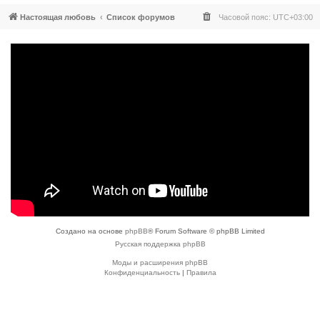
Настоящая любовь
Список форумов
Часовой пояс:
UTC+03:00
Создано на основе
phpBB
® Forum Software © phpBB Limited
Русская поддержка phpBB
Моды и расширения phpBB
Конфиденциальность
|
Правила