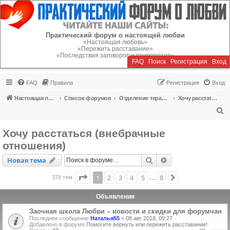
Регистрация
Практический форум о настоящей любви
«Настоящая любовь»
«Пережить расставание»
«Последствия заговоров и приворотов»
FAQ
Поиск
Р
е
г
и
с
т
р
а
ц
и
я
Вход
FAQ
Правила
Р
е
г
и
с
т
р
а
ц
и
я
Вход
Настоящая любовь
Список форумов
Отделение терапии
Хочу расстаться (внебрачные отношения)
П
о
Хочу расстаться (внебрачные
и
отношения)
с
Новая тема
Поиск
Расширенный пои
Н
о
в
а
я
т
е
м
а
к
Страница
1
из
8
1
2
3
4
5
8
След.
378 тем
…
Объявления
Заочная школа Любви – новости и скидки для форумчан
Последнее сообщение
Наталья55
«
08 авг 2018, 09:27
Добавлено в форуме
Помогите вернуть или пережить расставание!