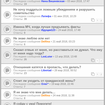
Последнее сообщение
Нина Вишневская
«
03 июл 2018, 17:47
Ответы:
19
Не хочу поддаться ложным убеждениям и разрушить
сожительство
Последнее сообщение
Латифа
«
01 июн 2018, 10:29
Ответы:
39
1
2
Измена МЧ, когда лучше предъявить факты
Последнее сообщение
Идущая123
«
24 май 2018, 17:48
Ответы:
9
Не знаю люблю или нет
Последнее сообщение
Delfina
«
21 май 2018, 03:23
Ответы:
6
Сказал отвык от меня, но расставаться не думал. Что ему
от меня надо тогда?
Последнее сообщение
LexLuter
«
13 апр 2018, 13:48
Ответы:
26
1
2
Отношения катятся в пропасть, что делать?
Последнее сообщение
Libertad
«
28 мар 2018, 00:52
Ответы:
23
1
2
Стоит ли уходить от гражданской жены?
Последнее сообщение
Олег*
«
19 мар 2018, 22:46
Ответы:
7
Я не знаю что мне делать...
Последнее сообщение
Delfina
«
24 янв 2018, 11:38
Ответы:
8
Я сойду с ума! Помогите!