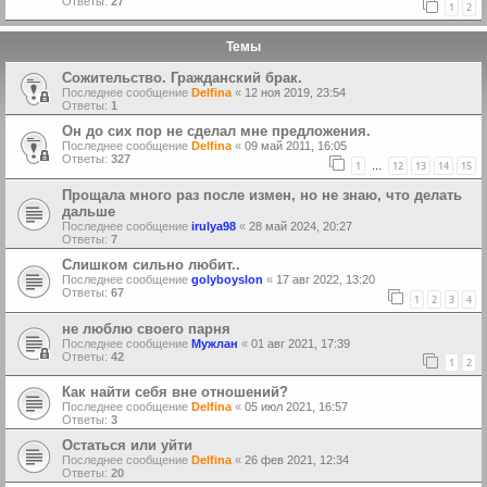
Ответы:
27
1
2
Темы
Сожительство. Гражданский брак.
Последнее сообщение
Delfina
«
12 ноя 2019, 23:54
Ответы:
1
Oн до сих пор не сделал мне предложения.
Последнее сообщение
Delfina
«
09 май 2011, 16:05
Ответы:
327
1
12
13
14
15
…
Прощала много раз после измен, но не знаю, что делать
дальше
Последнее сообщение
irulya98
«
28 май 2024, 20:27
Ответы:
7
Слишком сильно любит..
Последнее сообщение
golyboyslon
«
17 авг 2022, 13:20
Ответы:
67
1
2
3
4
не люблю своего парня
Последнее сообщение
Мужлан
«
01 авг 2021, 17:39
Ответы:
42
1
2
Как найти себя вне отношений?
Последнее сообщение
Delfina
«
05 июл 2021, 16:57
Ответы:
3
Остаться или уйти
Последнее сообщение
Delfina
«
26 фев 2021, 12:34
Ответы:
20