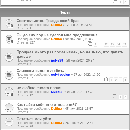
Ответы:
27
1
2
Темы
Сожительство. Гражданский брак.
Последнее сообщение
Delfina
«
12 ноя 2019, 23:54
Ответы:
1
Oн до сих пор не сделал мне предложения.
Последнее сообщение
Delfina
«
09 май 2011, 16:05
Ответы:
327
1
12
13
14
15
…
Прощала много раз после измен, но не знаю, что делать
дальше
Последнее сообщение
irulya98
«
28 май 2024, 20:27
Ответы:
7
Слишком сильно любит..
Последнее сообщение
golyboyslon
«
17 авг 2022, 13:20
Ответы:
67
1
2
3
4
не люблю своего парня
Последнее сообщение
Мужлан
«
01 авг 2021, 17:39
Ответы:
42
1
2
Как найти себя вне отношений?
Последнее сообщение
Delfina
«
05 июл 2021, 16:57
Ответы:
3
Остаться или уйти
Последнее сообщение
Delfina
«
26 фев 2021, 12:34
Ответы:
20