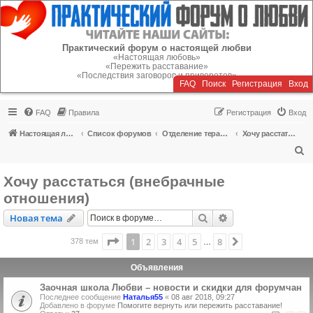
Регистрация
Практический форум о настоящей любви
«Настоящая любовь»
«Пережить расставание»
«Последствия заговоров и приворотов»
FAQ
Поиск
Р
е
г
и
с
т
р
а
ц
и
я
Вход
FAQ
Правила
Р
е
г
и
с
т
р
а
ц
и
я
Вход
Настоящая любовь
Список форумов
Отделение терапии
Хочу расстаться (внебрачные отношения)
П
о
Хочу расстаться (внебрачные
и
отношения)
с
Новая тема
Поиск
Расширенный пои
Н
о
в
а
я
т
е
м
а
к
Страница
1
из
8
1
2
3
4
5
8
След.
378 тем
…
Объявления
Заочная школа Любви – новости и скидки для форумчан
Последнее сообщение
Наталья55
«
08 авг 2018, 09:27
Добавлено в форуме
Помогите вернуть или пережить расставание!