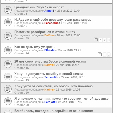
Ответы:
6
Гражданский "муж" - психопат.
Последнее сообщение
Аннет1
«
27 сен 2019, 11:04
Ответы:
8
Найду ли я ещё себе девушку, если расстанусь
Последнее сообщение
Рассветная
«
10 июн 2019, 14:39
Ответы:
2
Помогите разобраться в отношениях
Последнее сообщение
Delfina
«
10 апр 2019, 23:06
Ответы:
49
1
2
3
Как не дать ему умереть
Последнее сообщение
Elfriede
«
29 сен 2018, 21:21
Ответы:
24
1
2
20 лет сожительства бессмысленной жизни
Последнее сообщение
Narine
«
26 авг 2018, 09:57
Ответы:
15
Хочу не допустить ошибку в своей жизни
Последнее сообщение
Sensualita
«
27 июл 2018, 12:18
Ответы:
19
Хочу уйти от сожителя, но боюсь, что пожалею
Последнее сообщение
Narine
«
12 июл 2018, 14:05
Ответы:
20
Я в полном отчаянии, помогите советом глупой девушке!
Последнее сообщение
Petr_off
«
07 июл 2018, 10:56
Ответы:
20
Влюбилась, находясь в серьёзных отношениях