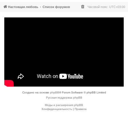
Настоящая любовь
Список форумов
Часовой пояс:
UTC+03:00
Создано на основе
phpBB
® Forum Software © phpBB Limited
Русская поддержка phpBB
Моды и расширения phpBB
Конфиденциальность
|
Правила