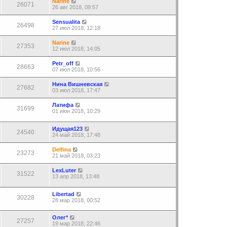
Narine
26071
26 авг 2018, 09:57
Sensualita
26498
27 июл 2018, 12:18
Narine
27353
12 июл 2018, 14:05
Petr_off
28663
07 июл 2018, 10:56
Нина Вишневская
27682
03 июл 2018, 17:47
Латифа
31699
01 июн 2018, 10:29
Идущая123
24540
24 май 2018, 17:48
Delfina
23273
21 май 2018, 03:23
LexLuter
31522
13 апр 2018, 13:48
Libertad
30228
28 мар 2018, 00:52
Олег*
27257
19 мар 2018, 22:46