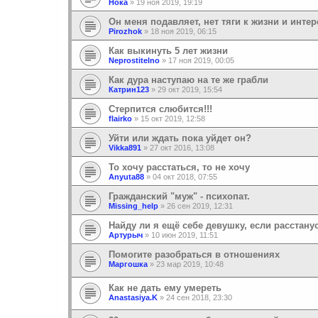
Нока
»
19 ноя 2019, 19:19
Он меня подавляет, нет тяги к жизни и инте
Pirozhok
»
18 ноя 2019, 06:15
Как выкинуть 5 лет жизни
Neprostitelno
»
17 ноя 2019, 00:05
Как дура наступаю на те же грабли
Катрин123
»
29 окт 2019, 15:54
Стерпится слюбится!!!
flairko
»
15 окт 2019, 12:58
Уйти или ждать пока уйдет он?
Vikka891
»
27 окт 2016, 13:08
То хочу расстаться, то не хочу
Anyuta88
»
04 окт 2018, 07:55
Гражданский "муж" - психопат.
Missing_help
»
26 сен 2019, 12:31
Найду ли я ещё себе девушку, если расстану
Артурыч
»
10 июн 2019, 11:51
Помогите разобраться в отношениях
Маргошка
»
23 мар 2019, 10:48
Как не дать ему умереть
Anastasiya.K
»
24 сен 2018, 23:30