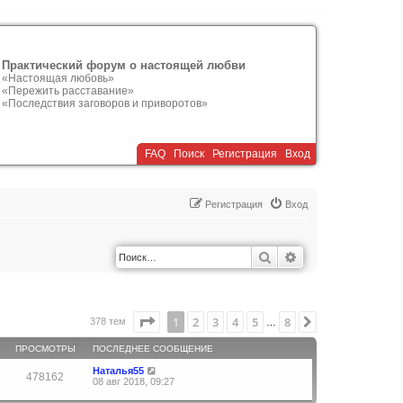
Практический форум о настоящей любви
«Настоящая любовь»
«Пережить расставание»
«Последствия заговоров и приворотов»
FAQ
Поиск
Р
е
г
и
с
т
р
а
ц
и
я
Вход
Р
е
г
и
с
т
р
а
ц
и
я
Вход
Поиск
Расширенный по
Страница
1
из
8
1
2
3
4
5
8
След.
378 тем
…
ПРОСМОТРЫ
ПОСЛЕДНЕЕ СООБЩЕНИЕ
Наталья55
478162
08 авг 2018, 09:27