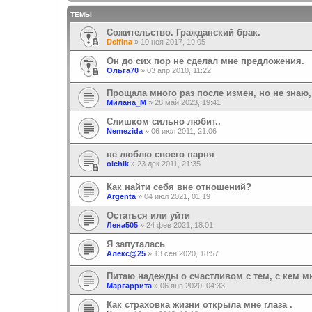
ТЕМЫ
Сожительство. Гражданский брак.
Delfina
»
10 ноя 2017, 19:05
Oн до сих пор не сделал мне предложения.
Ольга70
»
03 апр 2010, 11:22
Прощала много раз после измен, но не знаю,
Милана_М
»
28 май 2023, 19:41
Слишком сильно любит..
Nemezida
»
06 июл 2011, 21:06
не люблю своего парня
olchik
»
23 дек 2011, 21:35
Как найти себя вне отношений?
Argenta
»
04 июл 2021, 01:19
Остаться или уйти
Лена505
»
24 фев 2021, 18:01
Я запуталась
Алекс@25
»
13 сен 2020, 18:57
Питаю надежды о счастливом с тем, с кем м
Маргаррита
»
06 янв 2020, 04:33
Как страховка жизни открыла мне глаза .