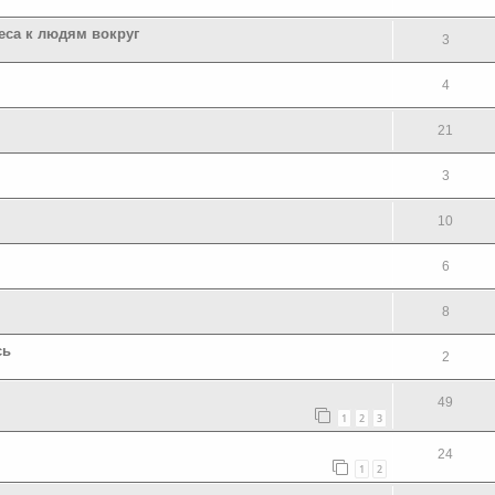
реса к людям вокруг
3
4
21
3
10
6
8
сь
2
49
1
2
3
24
1
2