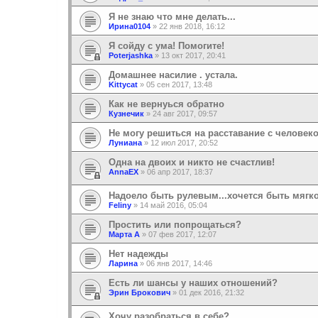
Я не знаю что мне делать...
Ирина0104
»
22 янв 2018, 16:12
Я сойду с ума! Помогите!
Poterjashka
»
13 окт 2017, 20:41
Домашнее насилие . устала.
Kittycat
»
05 сен 2017, 13:48
Как не вернуься обратно
Кузнечик
»
24 авг 2017, 09:57
Не могу решиться на расставание с челове
Луниана
»
12 июл 2017, 20:52
Одна на двоих и никто не счастлив!
AnnaEX
»
06 апр 2017, 18:37
Надоело быть рулевым...хочется быть мягк
Feliny
»
14 май 2016, 05:04
Простить или попрощаться?
Марта А
»
07 фев 2017, 12:07
Нет надежды
Ларина
»
06 янв 2017, 14:46
Есть ли шансы у наших отношений?
Эрин Брокович
»
01 дек 2016, 21:32
Хочу разобраться в себе?