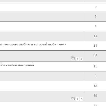
8
2
4
14
ком, которого люблю и который любит меня
18
34
1
2
ой и слабой женщиной
11
6
13
32
1
2