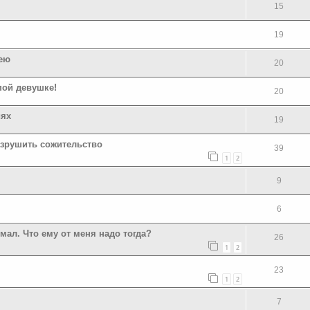
15
19
лею
20
пой девушке!
20
иях
19
азрушить сожительство
39
1
2
9
6
мал. Что ему от меня надо тогда?
26
1
2
23
1
2
7