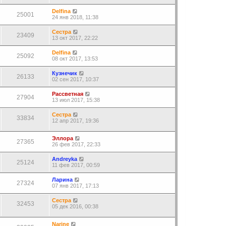
Delfina
25001
24 янв 2018, 11:38
Сестра
23409
13 окт 2017, 22:22
Delfina
25092
08 окт 2017, 13:53
Кузнечик
26133
02 сен 2017, 10:37
Рассветная
27904
13 июл 2017, 15:38
Сестра
33834
12 апр 2017, 19:36
Эллора
27365
26 фев 2017, 22:33
Andreyka
25124
11 фев 2017, 00:59
Ларина
27324
07 янв 2017, 17:13
Сестра
32453
05 дек 2016, 00:38
Narine