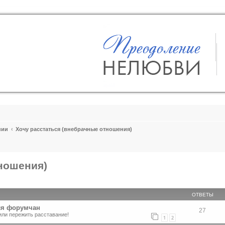
пии
Хочу расстаться (внебрачные отношения)
тношения)
ширенный поиск
ОТВЕТЫ
ля форумчан
27
или пережить расставание!
1
2