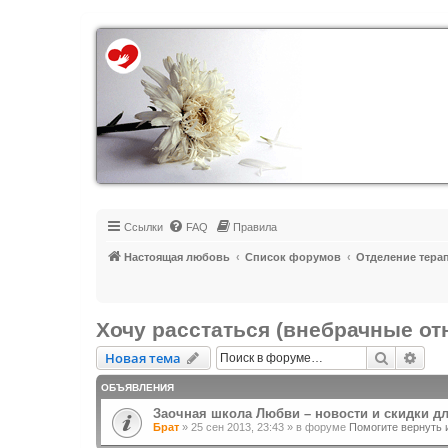
Регистрация
Ссылки
FAQ
Правила
Настоящая любовь
Список форумов
Отделение тера
Хочу расстаться (внебрачные о
Новая тема
Поиск
Рас
Н
о
в
а
я
т
е
м
а
ОБЪЯВЛЕНИЯ
Заочная школа Любви – новости и скидки д
Брат
»
25 сен 2013, 23:43
» в форуме
Помогите вернуть 