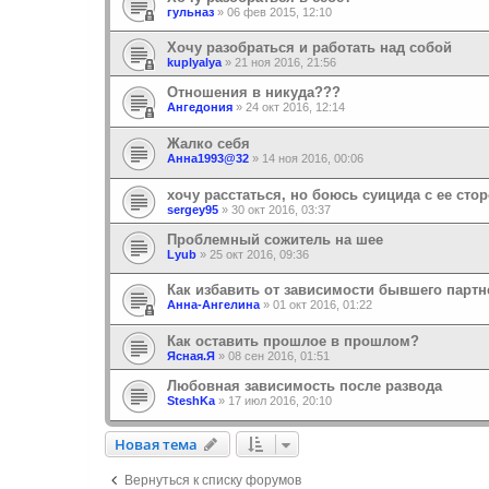
гульназ
»
06 фев 2015, 12:10
Хочу разобраться и работать над собой
kuplyalya
»
21 ноя 2016, 21:56
Отношения в никуда???
Ангедония
»
24 окт 2016, 12:14
Жалко себя
Анна1993@32
»
14 ноя 2016, 00:06
хочу расстаться, но боюсь суицида с ее сто
sergey95
»
30 окт 2016, 03:37
Проблемный сожитель на шее
Lyub
»
25 окт 2016, 09:36
Как избавить от зависимости бывшего партн
Анна-Ангелина
»
01 окт 2016, 01:22
Как оставить прошлое в прошлом?
Ясная.Я
»
08 сен 2016, 01:51
Любовная зависимость после развода
SteshKa
»
17 июл 2016, 20:10
Новая тема
Н
о
в
а
я
т
е
м
а
Вернуться к списку форумов