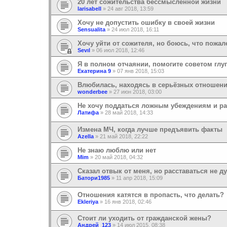
20 лет сожительства бессмысленной жизни
larisabell
»
24 авг 2018, 13:59
Хочу не допустить ошибку в своей жизни
Sensualita
»
24 июл 2018, 16:11
Хочу уйти от сожителя, но боюсь, что пожа
Sevıl
»
06 июл 2018, 12:46
Я в полном отчаянии, помогите советом глу
Екатерина 9
»
07 янв 2018, 15:03
Влюбилась, находясь в серьёзных отношен
wonderbee
»
27 июн 2018, 03:00
Не хочу поддаться ложным убеждениям и р
Латифа
»
28 май 2018, 14:33
Измена МЧ, когда лучше предъявить факты
Azella
»
21 май 2018, 22:22
Не знаю люблю или нет
Mim
»
20 май 2018, 04:32
Сказал отвык от меня, но расставаться не ду
Батори1985
»
11 апр 2018, 15:09
Отношения катятся в пропасть, что делать?
Ekleriya
»
16 янв 2018, 02:46
Стоит ли уходить от гражданской жены?
Андрей_123
»
14 июл 2015, 08:38