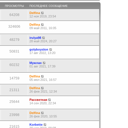
ПРОСМОТРЫ
ПОСЛЕДНЕЕ СООБЩЕНИЕ
Delfina
64208
12 ноя 2019, 23:54
Delfina
324606
09 май 2011, 16:05
irulya98
48279
28 май 2024, 20:27
golyboyslon
50831
17 авг 2022, 13:20
Мужлан
60232
01 авг 2021, 17:39
Delfina
14759
05 июл 2021, 16:57
Delfina
21311
26 фев 2021, 12:34
Рассветная
25644
14 сен 2020, 22:34
Delfina
23998
26 фев 2020, 10:55
Korbette
21615