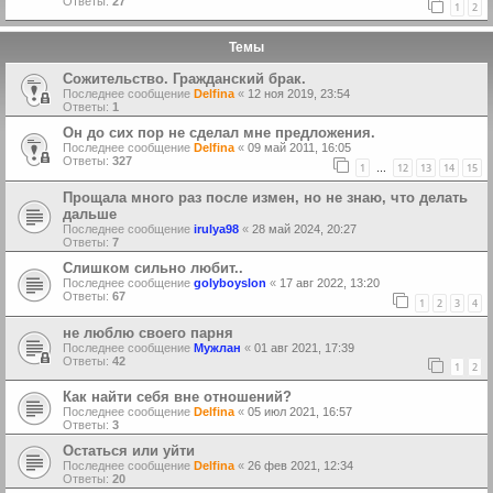
Ответы:
27
1
2
Темы
Сожительство. Гражданский брак.
Последнее сообщение
Delfina
«
12 ноя 2019, 23:54
Ответы:
1
Oн до сих пор не сделал мне предложения.
Последнее сообщение
Delfina
«
09 май 2011, 16:05
Ответы:
327
1
12
13
14
15
…
Прощала много раз после измен, но не знаю, что делать
дальше
Последнее сообщение
irulya98
«
28 май 2024, 20:27
Ответы:
7
Слишком сильно любит..
Последнее сообщение
golyboyslon
«
17 авг 2022, 13:20
Ответы:
67
1
2
3
4
не люблю своего парня
Последнее сообщение
Мужлан
«
01 авг 2021, 17:39
Ответы:
42
1
2
Как найти себя вне отношений?
Последнее сообщение
Delfina
«
05 июл 2021, 16:57
Ответы:
3
Остаться или уйти
Последнее сообщение
Delfina
«
26 фев 2021, 12:34
Ответы:
20