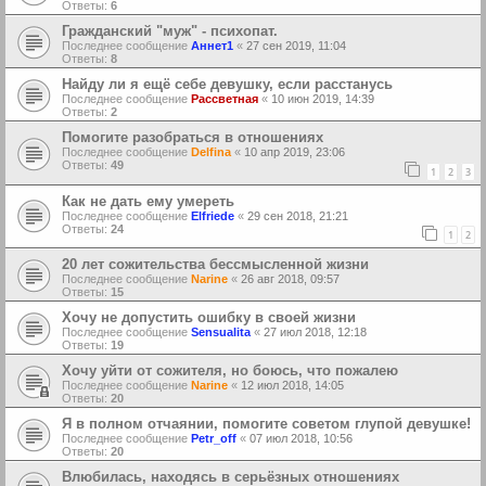
Ответы:
6
Гражданский "муж" - психопат.
Последнее сообщение
Аннет1
«
27 сен 2019, 11:04
Ответы:
8
Найду ли я ещё себе девушку, если расстанусь
Последнее сообщение
Рассветная
«
10 июн 2019, 14:39
Ответы:
2
Помогите разобраться в отношениях
Последнее сообщение
Delfina
«
10 апр 2019, 23:06
Ответы:
49
1
2
3
Как не дать ему умереть
Последнее сообщение
Elfriede
«
29 сен 2018, 21:21
Ответы:
24
1
2
20 лет сожительства бессмысленной жизни
Последнее сообщение
Narine
«
26 авг 2018, 09:57
Ответы:
15
Хочу не допустить ошибку в своей жизни
Последнее сообщение
Sensualita
«
27 июл 2018, 12:18
Ответы:
19
Хочу уйти от сожителя, но боюсь, что пожалею
Последнее сообщение
Narine
«
12 июл 2018, 14:05
Ответы:
20
Я в полном отчаянии, помогите советом глупой девушке!
Последнее сообщение
Petr_off
«
07 июл 2018, 10:56
Ответы:
20
Влюбилась, находясь в серьёзных отношениях