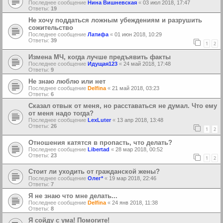
Последнее сообщение
Нина Вишневская
«
03 июл 2018, 17:47
Ответы:
19
Не хочу поддаться ложным убеждениям и разрушить
сожительство
Последнее сообщение
Латифа
«
01 июн 2018, 10:29
Ответы:
39
1
2
Измена МЧ, когда лучше предъявить факты
Последнее сообщение
Идущая123
«
24 май 2018, 17:48
Ответы:
9
Не знаю люблю или нет
Последнее сообщение
Delfina
«
21 май 2018, 03:23
Ответы:
6
Сказал отвык от меня, но расставаться не думал. Что ему
от меня надо тогда?
Последнее сообщение
LexLuter
«
13 апр 2018, 13:48
Ответы:
26
1
2
Отношения катятся в пропасть, что делать?
Последнее сообщение
Libertad
«
28 мар 2018, 00:52
Ответы:
23
1
2
Стоит ли уходить от гражданской жены?
Последнее сообщение
Олег*
«
19 мар 2018, 22:46
Ответы:
7
Я не знаю что мне делать...
Последнее сообщение
Delfina
«
24 янв 2018, 11:38
Ответы:
8
Я сойду с ума! Помогите!