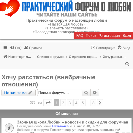
Регистрация
Практический форум о настоящей любви
«Настоящая любовь»
«Пережить расставание»
«Последствия заговоров и приворотов»
FAQ
Поиск
Р
е
г
и
с
т
р
а
ц
и
я
Вход
FAQ
Правила
Р
е
г
и
с
т
р
а
ц
и
я
Вход
Настоящая любовь
Список форумов
Отделение терапии
Хочу расстаться (внебрачные отношения)
П
о
Хочу расстаться (внебрачные
и
отношения)
с
Новая тема
Поиск
Расширенный пои
Н
о
в
а
я
т
е
м
а
к
Страница
1
из
8
1
2
3
4
5
8
След.
378 тем
…
Объявления
Заочная школа Любви – новости и скидки для форумчан
Последнее сообщение
Наталья55
«
08 авг 2018, 09:27
Добавлено в форуме
Помогите вернуть или пережить расставание!