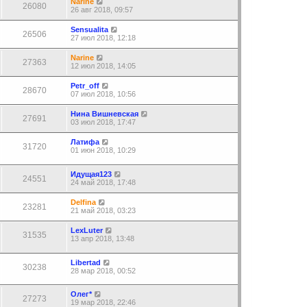
Narine
26080
26 авг 2018, 09:57
Sensualita
26506
27 июл 2018, 12:18
Narine
27363
12 июл 2018, 14:05
Petr_off
28670
07 июл 2018, 10:56
Нина Вишневская
27691
03 июл 2018, 17:47
Латифа
31720
01 июн 2018, 10:29
Идущая123
24551
24 май 2018, 17:48
Delfina
23281
21 май 2018, 03:23
LexLuter
31535
13 апр 2018, 13:48
Libertad
30238
28 мар 2018, 00:52
Олег*
27273
19 мар 2018, 22:46