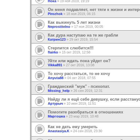
Нока
»
19 ноя 2019, 19:19
Он меня подавляет, нет тяги к жизни и инте
Pirozhok
»
18 ноя 2019, 06:15
Как выкинуть 5 лет жизни
Neprostitelno
»
17 ноя 2019, 00:05
Как дура наступаю на те же грабли
Катрин123
»
29 окт 2019, 15:54
Стерпится слюбится!!!
flairko
»
15 окт 2019, 12:58
Уйти или ждать пока уйдет он?
Vikka891
»
27 окт 2016, 13:08
То хочу расстаться, то не хочу
Anyuta88
»
04 окт 2018, 07:55
Гражданский "муж" - психопат.
Missing_help
»
26 сен 2019, 12:31
Найду ли я ещё себе девушку, если расстану
Артурыч
»
10 июн 2019, 11:51
Помогите разобраться в отношениях
Маргошка
»
23 мар 2019, 10:48
Как не дать ему умереть
Anastasiya.K
»
24 сен 2018, 23:30