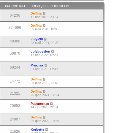
ПРОСМОТРЫ
ПОСЛЕДНЕЕ СООБЩЕНИЕ
Delfina
64236
12 ноя 2019, 23:54
Delfina
324696
09 май 2011, 16:05
irulya98
48300
28 май 2024, 20:27
golyboyslon
50870
17 авг 2022, 13:20
Мужлан
60244
01 авг 2021, 17:39
Delfina
14772
05 июл 2021, 16:57
Delfina
21321
26 фев 2021, 12:34
Рассветная
25653
14 сен 2020, 22:34
Delfina
24007
26 фев 2020, 10:55
Korbette
21626