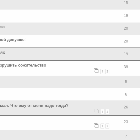
15
19
лею
20
пой девушке!
20
иях
19
азрушить сожительство
39
1
2
9
6
мал. Что ему от меня надо тогда?
26
1
2
23
1
2
7