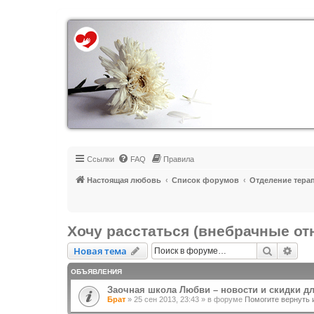
Регистрация
Ссылки
FAQ
Правила
Настоящая любовь
Список форумов
Отделение тера
Хочу расстаться (внебрачные о
Новая тема
Поиск
Рас
Н
о
в
а
я
т
е
м
а
ОБЪЯВЛЕНИЯ
Заочная школа Любви – новости и скидки д
Брат
»
25 сен 2013, 23:43
» в форуме
Помогите вернуть 