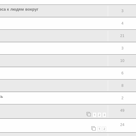
реса к людям вокруг
3
4
21
3
10
6
8
сь
2
49
1
2
3
24
1
2