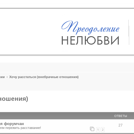
пии
Хочу расстаться (внебрачные отношения)
тношения)
ширенный поиск
ОТВЕТЫ
ля форумчан
27
или пережить расставание!
1
2