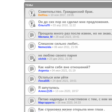
ТЕМЫ
Сожительство. Гражданский брак.
Delfina
»
10 ноя 2017, 19:05
Oн до сих пор не сделал мне предложения.
Ольга70
»
03 апр 2010, 11:22
Прощала много раз после измен, но не знаю,
Милана_М
»
28 май 2023, 19:41
Слишком сильно любит..
Nemezida
»
06 июл 2011, 21:06
не люблю своего парня
olchik
»
23 дек 2011, 21:35
Как найти себя вне отношений?
Argenta
»
04 июл 2021, 01:19
Остаться или уйти
Лена505
»
24 фев 2021, 18:01
Я запуталась
Алекс@25
»
13 сен 2020, 18:57
Питаю надежды о счастливом с тем, с кем м
Маргаррита
»
06 янв 2020, 04:33
Как страховка жизни открыла мне глаза .