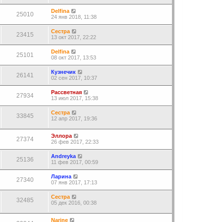
Delfina
25010
24 янв 2018, 11:38
Сестра
23415
13 окт 2017, 22:22
Delfina
25101
08 окт 2017, 13:53
Кузнечик
26141
02 сен 2017, 10:37
Рассветная
27934
13 июл 2017, 15:38
Сестра
33845
12 апр 2017, 19:36
Эллора
27374
26 фев 2017, 22:33
Andreyka
25136
11 фев 2017, 00:59
Ларина
27340
07 янв 2017, 17:13
Сестра
32485
05 дек 2016, 00:38
Narine