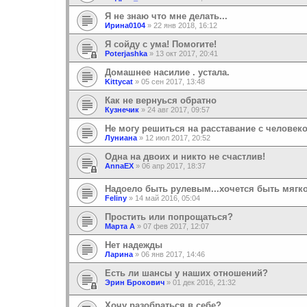
Я не знаю что мне делать...
Ирина0104
»
22 янв 2018, 16:12
Я сойду с ума! Помогите!
Poterjashka
»
13 окт 2017, 20:41
Домашнее насилие . устала.
Kittycat
»
05 сен 2017, 13:48
Как не вернуься обратно
Кузнечик
»
24 авг 2017, 09:57
Не могу решиться на расставание с челове
Луниана
»
12 июл 2017, 20:52
Одна на двоих и никто не счастлив!
AnnaEX
»
06 апр 2017, 18:37
Надоело быть рулевым...хочется быть мягк
Feliny
»
14 май 2016, 05:04
Простить или попрощаться?
Марта А
»
07 фев 2017, 12:07
Нет надежды
Ларина
»
06 янв 2017, 14:46
Есть ли шансы у наших отношений?
Эрин Брокович
»
01 дек 2016, 21:32
Хочу разобраться в себе?