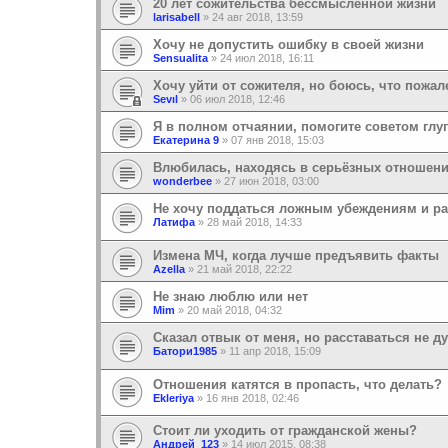
20 лет сожительства бессмысленной жизни
larisabell
»
24 авг 2018, 13:59
Хочу не допустить ошибку в своей жизни
Sensualita
»
24 июл 2018, 16:11
Хочу уйти от сожителя, но боюсь, что пожа
Sevıl
»
06 июл 2018, 12:46
Я в полном отчаянии, помогите советом глу
Екатерина 9
»
07 янв 2018, 15:03
Влюбилась, находясь в серьёзных отношен
wonderbee
»
27 июн 2018, 03:00
Не хочу поддаться ложным убеждениям и р
Латифа
»
28 май 2018, 14:33
Измена МЧ, когда лучше предъявить факты
Azella
»
21 май 2018, 22:22
Не знаю люблю или нет
Mim
»
20 май 2018, 04:32
Сказал отвык от меня, но расставаться не ду
Батори1985
»
11 апр 2018, 15:09
Отношения катятся в пропасть, что делать?
Ekleriya
»
16 янв 2018, 02:46
Стоит ли уходить от гражданской жены?
Андрей_123
»
14 июл 2015, 08:38