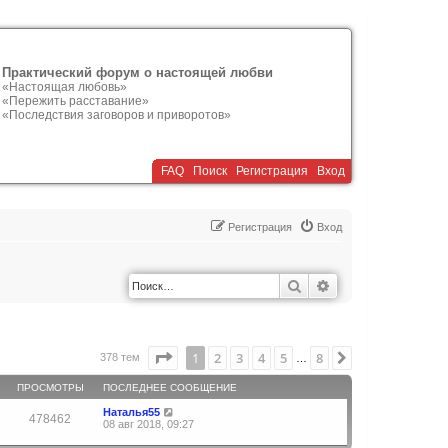
Практический форум о настоящей любви
«Настоящая любовь»
«Пережить расставание»
«Последствия заговоров и приворотов»
FAQ
Поиск
Р
е
г
и
с
т
р
а
ц
и
я
Вход
Р
е
г
и
с
т
р
а
ц
и
я
Вход
Поиск
Расширенный по
Страница
1
из
8
1
2
3
4
5
8
След.
378 тем
…
ПРОСМОТРЫ
ПОСЛЕДНЕЕ СООБЩЕНИЕ
Наталья55
478462
08 авг 2018, 09:27