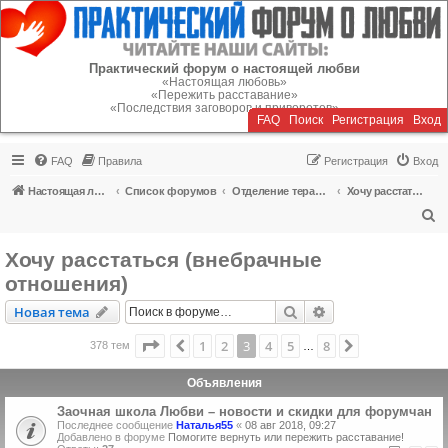
Регистрация
Практический форум о настоящей любви
«Настоящая любовь»
«Пережить расставание»
«Последствия заговоров и приворотов»
FAQ
Поиск
Р
е
г
и
с
т
р
а
ц
и
я
Вход
FAQ
Правила
Р
е
г
и
с
т
р
а
ц
и
я
Вход
Настоящая любовь
Список форумов
Отделение терапии
Хочу расстаться (внебрачные отношения)
П
о
Хочу расстаться (внебрачные
и
отношения)
с
Новая тема
Поиск
Расширенный пои
Н
о
в
а
я
т
е
м
а
к
Страница
3
из
8
1
2
3
4
5
8
Пред.
След.
378 тем
…
Объявления
Заочная школа Любви – новости и скидки для форумчан
Последнее сообщение
Наталья55
«
08 авг 2018, 09:27
Добавлено в форуме
Помогите вернуть или пережить расставание!