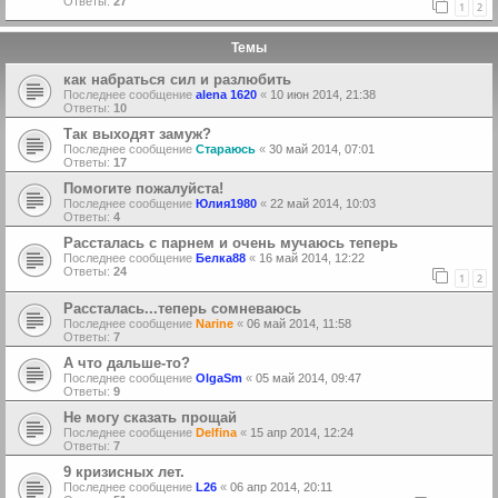
Ответы:
27
1
2
Темы
как набраться сил и разлюбить
Последнее сообщение
alena 1620
«
10 июн 2014, 21:38
Ответы:
10
Так выходят замуж?
Последнее сообщение
Стараюсь
«
30 май 2014, 07:01
Ответы:
17
Помогите пожалуйста!
Последнее сообщение
Юлия1980
«
22 май 2014, 10:03
Ответы:
4
Рассталась с парнем и очень мучаюсь теперь
Последнее сообщение
Белка88
«
16 май 2014, 12:22
Ответы:
24
1
2
Рассталась...теперь сомневаюсь
Последнее сообщение
Narine
«
06 май 2014, 11:58
Ответы:
7
А что дальше-то?
Последнее сообщение
OlgaSm
«
05 май 2014, 09:47
Ответы:
9
Не могу сказать прощай
Последнее сообщение
Delfina
«
15 апр 2014, 12:24
Ответы:
7
9 кризисных лет.
Последнее сообщение
L26
«
06 апр 2014, 20:11