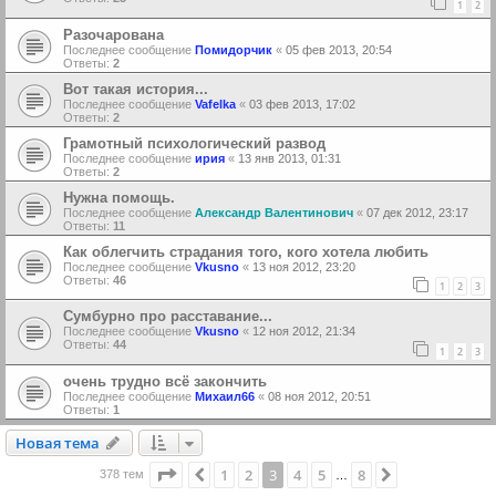
1
2
Разочарована
Последнее сообщение
Помидорчик
«
05 фев 2013, 20:54
Ответы:
2
Вот такая история...
Последнее сообщение
Vafelka
«
03 фев 2013, 17:02
Ответы:
2
Грамотный психологический развод
Последнее сообщение
ирия
«
13 янв 2013, 01:31
Ответы:
2
Нужна помощь.
Последнее сообщение
Александр Валентинович
«
07 дек 2012, 23:17
Ответы:
11
Как облегчить страдания того, кого хотела любить
Последнее сообщение
Vkusno
«
13 ноя 2012, 23:20
Ответы:
46
1
2
3
Сумбурно про расставание...
Последнее сообщение
Vkusno
«
12 ноя 2012, 21:34
Ответы:
44
1
2
3
очень трудно всё закончить
Последнее сообщение
Михаил66
«
08 ноя 2012, 20:51
Ответы:
1
Новая тема
Н
о
в
а
я
т
е
м
а
Страница
3
из
8
1
2
3
4
5
8
Пред.
След.
378 тем
…