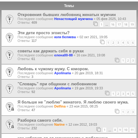
Темы
Откровения бывших любовниц женатых мужчин
Последнее сообщение
Ненастоящий мужчина
«
05 фев 2025, 10:43
Ответы:
409
1
16
17
18
19
…
Эти дети просто эгоисты?
Последнее сообщение
юля беляева
«
02 окт 2021, 19:05
Ответы:
117
1
2
3
4
5
6
советы как держать себя в руках
Последнее сообщение
елена00-88
«
16 сен 2021, 19:08
Ответы:
61
1
2
3
Любовь к чужому мужу. С юмором.
Последнее сообщение
Apolinaria
«
20 дек 2019, 18:31
Ответы:
3
"Словарь" при общении с любовником
Последнее сообщение
Apolinaria
«
19 дек 2019, 19:33
Ответы:
92
1
2
3
4
5
Я больше не "люблю" женатого. Я люблю своего мужа.
Последнее сообщение
Delfina
«
23 ноя 2015, 08:25
Ответы:
47
1
2
3
Разборка самого себя.
Последнее сообщение
Narine
«
12 сен 2012, 19:03
Ответы:
232
1
8
9
10
11
…