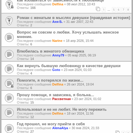
как избавиться от зависимости к любовнице
Последнее сообщение
Delfina
«
08 июл 2012, 10:43
Ответы:
166
1
5
6
7
8
…
Роман с женатым в мыслях девушки (правдивая история)
Последнее сообщение
Аня Б.
«
31 авг 2007, 22:43
Ответы:
2
Вопрос не совсем о любви. Хочу услышать женское
мнение.
Последнее сообщение
Narine
«
18 апр 2026, 15:44
Ответы:
6
Влюбилась в женатого обманщика
Последнее сообщение
Anny79
«
05 мар 2025, 06:19
Ответы:
14
Как вернуть бывшую любовницу в качестве девушки
Последнее сообщение
Goto
«
23 ноя 2024, 01:03
Ответы:
4
Помогите, я потерялся по жизни...
Последнее сообщение
Delfina
«
26 окт 2024, 19:04
Ответы:
6
Прошу помощи, я зависима, я больна...
Последнее сообщение
Рассветная
«
23 окт 2024, 01:02
Ответы:
15
Использовал и не не любит. Не могу пережить
Последнее сообщение
Delfina
«
18 окт 2024, 11:56
Ответы:
12
Год прошел, не могу прийти в себя
Последнее сообщение
AlenaAlya
«
30 янв 2024, 21:33
Ответы:
27