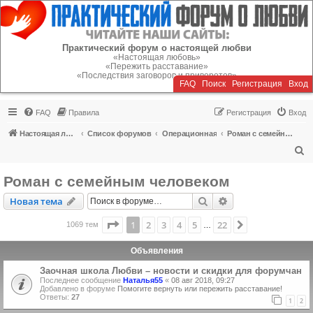
Регистрация
Практический форум о настоящей любви
«Настоящая любовь»
«Пережить расставание»
«Последствия заговоров и приворотов»
FAQ
Поиск
Р
е
г
и
с
т
р
а
ц
и
я
Вход
FAQ
Правила
Р
е
г
и
с
т
р
а
ц
и
я
Вход
Настоящая любовь
Список форумов
Операционная
Роман с семейным человеком
П
о
Роман с семейным человеком
и
Новая тема
Поиск
Расширенный пои
Н
о
в
а
я
т
е
м
а
с
к
Страница
1
из
22
1
2
3
4
5
22
След.
1069 тем
…
Объявления
Заочная школа Любви – новости и скидки для форумчан
Последнее сообщение
Наталья55
«
08 авг 2018, 09:27
Добавлено в форуме
Помогите вернуть или пережить расставание!
Ответы:
27
1
2