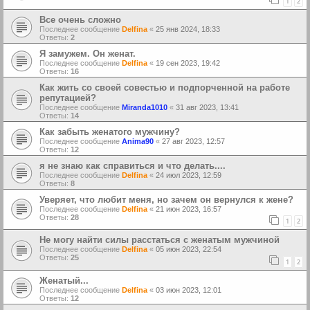
1
2
Все очень сложно
Последнее сообщение
Delfina
«
25 янв 2024, 18:33
Ответы:
2
Я замужем. Он женат.
Последнее сообщение
Delfina
«
19 сен 2023, 19:42
Ответы:
16
Как жить со своей совестью и подпорченной на работе
репутацией?
Последнее сообщение
Miranda1010
«
31 авг 2023, 13:41
Ответы:
14
Как забыть женатого мужчину?
Последнее сообщение
Anima90
«
27 авг 2023, 12:57
Ответы:
12
я не знаю как справиться и что делать....
Последнее сообщение
Delfina
«
24 июл 2023, 12:59
Ответы:
8
Уверяет, что любит меня, но зачем он вернулся к жене?
Последнее сообщение
Delfina
«
21 июн 2023, 16:57
Ответы:
28
1
2
Не могу найти силы расстаться с женатым мужчиной
Последнее сообщение
Delfina
«
05 июн 2023, 22:54
Ответы:
25
1
2
Женатый...
Последнее сообщение
Delfina
«
03 июн 2023, 12:01
Ответы:
12