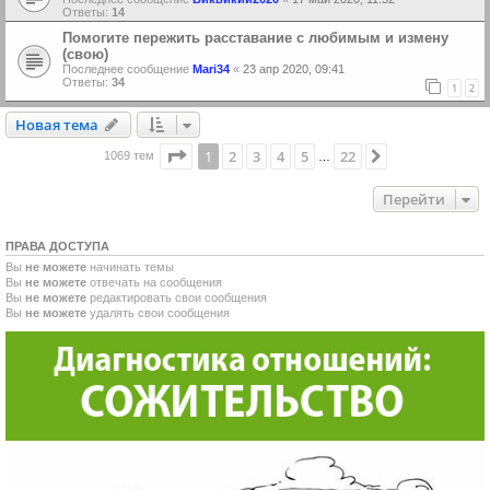
Ответы:
14
Помогите пережить расставание с любимым и измену
(свою)
Последнее сообщение
Mari34
«
23 апр 2020, 09:41
Ответы:
34
1
2
Новая тема
Н
о
в
а
я
т
е
м
а
Страница
1
из
22
1
2
3
4
5
22
След.
1069 тем
…
Перейти
ПРАВА ДОСТУПА
Вы
не можете
начинать темы
Вы
не можете
отвечать на сообщения
Вы
не можете
редактировать свои сообщения
Вы
не можете
удалять свои сообщения