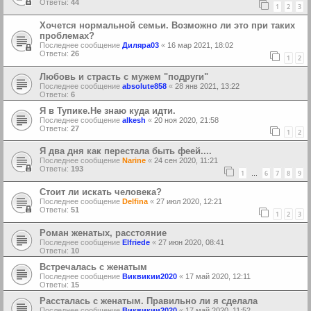
Ответы:
44
1
2
3
Хочется нормальной семьи. Возможно ли это при таких
проблемах?
Последнее сообщение
Диляра03
«
16 мар 2021, 18:02
Ответы:
26
1
2
Любовь и страсть с мужем "подруги"
Последнее сообщение
absolute858
«
28 янв 2021, 13:22
Ответы:
6
Я в Тупике.Не знаю куда идти.
Последнее сообщение
alkesh
«
20 ноя 2020, 21:58
Ответы:
27
1
2
Я два дня как перестала быть феей....
Последнее сообщение
Narine
«
24 сен 2020, 11:21
Ответы:
193
1
6
7
8
9
…
Стоит ли искать человека?
Последнее сообщение
Delfina
«
27 июл 2020, 12:21
Ответы:
51
1
2
3
Роман женатых, расстояние
Последнее сообщение
Elfriede
«
27 июн 2020, 08:41
Ответы:
10
Встречалась с женатым
Последнее сообщение
Виквикии2020
«
17 май 2020, 12:11
Ответы:
15
Рассталась с женатым. Правильно ли я сделала
Последнее сообщение
Виквикии2020
«
17 май 2020, 11:52