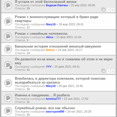
Я устала от этой бесполезной жизни
Последнее сообщение
Бедная Овечка
«
15 апр 2023, 00:06
Ответы:
29
1
2
Роман с военнослужащим который в браке ради
квартиры
Последнее сообщение
Mary16
«
18 мар 2023, 09:41
Ответы:
17
Роман с семейным человеком.
Последнее сообщение
Айса
«
13 фев 2023, 21:54
Ответы:
3
Банальная история отношений женатый-замужняя
Последнее сообщение
Narine
«
24 янв 2023, 16:17
Ответы:
14
Он развелся из-за меня, но я сожалею об этом и не верю
ему
Последнее сообщение
YYY
«
15 фев 2022, 09:41
Ответы:
41
1
2
Влюбилась в директора компании, которой помогаю
выкарабкаться из кризиса
Последнее сообщение
Mary16
«
05 дек 2021, 16:46
Ответы:
10
Измена в пандемию… Я разбита
Последнее сообщение
kristina777
«
23 ноя 2021, 17:52
Ответы:
11
Служебный роман- все как обычно
Последнее сообщение
виктория999
«
24 окт 2021, 20:29
Ответы:
10