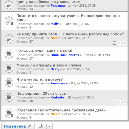
Кричу на ребенка и мучаюсь этим
Последнее сообщение
Рафаила
«
14 июн 2018, 17:39
Ответы:
14
Помогите пережить эту ситуацию. Не покидает чувство
вины
Последнее сообщение
Мейт
«
15 апр 2018, 22:06
Ответы:
6
не могу принять себя.....с чего начать работу над собой?
Последнее сообщение
Narine
«
02 апр 2018, 09:21
Ответы:
27
1
2
Сложные отношения с мамой
Последнее сообщение
Нина Вишневская
«
07 фев 2018, 17:41
Ответы:
17
Можно ли отказать в таком случае
Последнее сообщение
Nesty
«
28 янв 2018, 19:54
Ответы:
4
Что внутри, то и вокруг?
Последнее сообщение
Аналитика
«
08 дек 2017, 21:38
Ответы:
12
Последствия, 20 лет спустя
Последнее сообщение
Korbette
«
18 ноя 2017, 06:58
Ответы:
40
1
2
Отдельное самостоятельное проживание детей.
Последнее сообщение
Narine
«
24 окт 2017, 15:34
Ответы:
6
Новая тема
Н
о
в
а
я
т
е
м
а