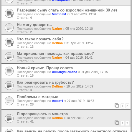
Ответы:
7
Разрешаю сыну спать со взрослой женщиной 30 лет
Последнее сообщение
MartinaM
«
09 авг 2020, 13:04
Ответы:
4
Не могу доверять.
Последнее сообщение
Narine
«
05 янв 2020, 10:10
Ответы:
2
Что такое познать себя?
Последнее сообщение
Delfina
«
31 дек 2019, 13:57
Ответы:
13
Материальная помощь: как правильно?
Последнее сообщение
Narine
«
04 дек 2019, 16:41
Ответы:
15
Новый кризис. Прошу совета
Последнее сообщение
АннаКузнецова
«
01 дек 2019, 17:15
Ответы:
16
Как реагировать на грубость?
Последнее сообщение
Delfina
«
19 окт 2019, 14:59
Ответы:
4
Проблемы с матерью
Последнее сообщение
Аннет1
«
27 сен 2019, 10:57
Ответы:
28
1
2
Я превращаюсь в монстра
Последнее сообщение
Delfina
«
10 авг 2019, 12:58
Ответы:
41
1
2
Как выйти на работу после затяжного декретного отпуска