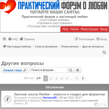
Регистрация
Практический форум о настоящей любви
«Настоящая любовь»
«Пережить расставание»
«Последствия заговоров и приворотов»
FAQ
Поиск
Р
е
г
и
с
т
р
а
ц
и
я
Вход
FAQ
Правила
Р
е
г
и
с
т
р
а
ц
и
я
Вход
Настоящая любовь
Список форумов
Поликлиника
Другие вопросы
П
о
Другие вопросы
и
Новая тема
Поиск
Расширенный пои
Н
о
в
а
я
т
е
м
а
с
к
Страница
1
из
11
1
2
3
4
5
11
След.
550 тем
…
Объявления
Заочная школа Любви – новости и скидки для форумчан
Последнее сообщение
Наталья55
«
08 авг 2018, 09:27
Добавлено в форуме
Помогите вернуть или пережить расставание!
Ответы:
27
1
2