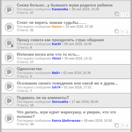
Снова больно...у бывшего мужа родился ребенок
Последнее сообщение
Karamelka
«
28 ноя 2018, 14:29
Ответы:
27
1
2
Cтоит ли верить знакам судьбы.......
Последнее сообщение
Narine
«
15 ноя 2018, 07:38
Ответы:
31
1
2
Прошу совета как преодолеть страх общения
Последнее сообщение
Kat34
«
09 ноя 2018, 18:40
Ответы:
8
Иллюзии мозга или что то есть...
Последнее сообщение
Vitriol
«
05 ноя 2018, 14:15
Ответы:
17
Одиночество
Последнее сообщение
Мейт
«
02 ноя 2018, 20:39
Ответы:
5
Осознание своего поведения или какой же я дурак...
Последнее сообщение
tsh74
«
02 сен 2018, 17:52
Ответы:
7
Подавать ли на алименты?
Последнее сообщение
Sensualita
«
17 авг 2018, 00:45
Ответы:
15
Что делать, муж курит марихуану, и уверен, что это
полезно?
Последнее сообщение
Квета Шебочкова
«
08 июл 2018, 16:50
Ответы:
34
1
2