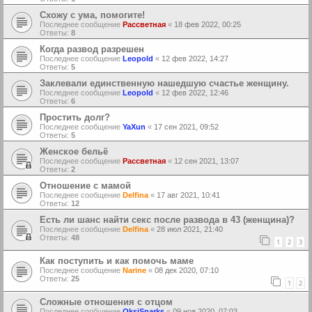
Схожу с ума, помогите!
Последнее сообщение
Рассветная
«
18 фев 2022, 00:25
Ответы:
8
Когда развод разрешен
Последнее сообщение
Leopold
«
12 фев 2022, 14:27
Ответы:
5
Заклевали единственную нашедшую счастье женщину.
Последнее сообщение
Leopold
«
12 фев 2022, 12:46
Ответы:
6
Простить долг?
Последнее сообщение
YaXun
«
17 сен 2021, 09:52
Ответы:
5
Женское бельё
Последнее сообщение
Рассветная
«
12 сен 2021, 13:07
Ответы:
2
Отношение с мамой
Последнее сообщение
Delfina
«
17 авг 2021, 10:41
Ответы:
12
Есть ли шанс найти секс после развода в 43 (женщина)?
Последнее сообщение
Delfina
«
28 июл 2021, 21:40
Ответы:
48
1
2
3
Как поступить и как помочь маме
Последнее сообщение
Narine
«
08 дек 2020, 07:10
Ответы:
25
1
2
Сложные отношения с отцом
Последнее сообщение
OksiSparks
«
09 ноя 2020, 07:03