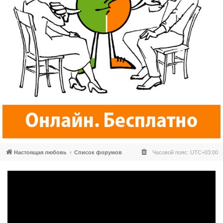
Настоящая любовь
Список форумов
Часовой пояс:
UTC+03:00