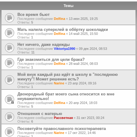
Темы
Все время бьют
Последнее сообщение
Delfina
«
13 июн 2025, 19:25
Ответы:
5
Мать налила суперклей в обёртку шоколадки
Последнее сообщение
Delfina
«
14 май 2025, 15:50
Ответы:
1
Нет ничего, даже надежды
Последнее сообщение
Viktoriya1990
«
09 дек 2024, 08:53
Ответы:
11
Где знакомиться для цели брака?
Последнее сообщение
Delfina
«
28 май 2024, 08:03
Ответы:
1
Мой внук каждый раз идёт в школу в "последнюю
минуту"! Может решение есть?
Последнее сообщение
Narine
«
23 апр 2024, 09:16
Ответы:
1
Двоюродный брат моего сына относится ко мне
неуважительно!
Последнее сообщение
Delfina
«
20 апр 2024, 18:03
Ответы:
5
Отношения с матерью
Последнее сообщение
Рассветная
«
31 окт 2023, 00:24
Ответы:
6
Посоветуйте православного психотерапевта
Последнее сообщение
Narine
«
17 окт 2022, 14:46
Ответы:
1