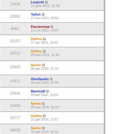
Leopold
13534
12 фев 2022, 12:46
YaXun
10302
17 сен 2021, 09:52
Рассветная
9682
12 сен 2021, 13:07
Delfina
12157
17 авг 2021, 10:41
Delfina
24312
28 июл 2021, 21:40
Narine
23545
08 дек 2020, 07:10
OksiSparks
14312
09 ноя 2020, 07:03
MartinaM
15444
09 авг 2020, 13:04
Narine
16455
05 янв 2020, 10:10
Delfina
16777
31 дек 2019, 13:57
Narine
18033
04 дек 2019, 16:41