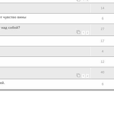
14
ет чувство вины
6
у над собой?
27
1
2
17
4
12
40
1
2
ей.
6