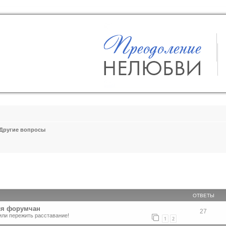
Другие вопросы
ширенный поиск
ОТВЕТЫ
ля форумчан
27
или пережить расставание!
1
2