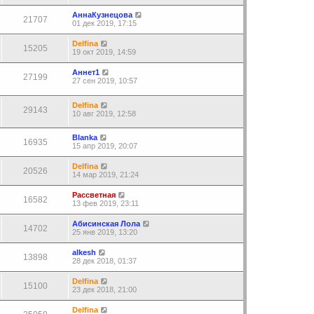
АннаКузнецова
21707
01 дек 2019, 17:15
Delfina
15205
19 окт 2019, 14:59
Аннет1
27199
27 сен 2019, 10:57
Delfina
29143
10 авг 2019, 12:58
Blanka
16935
15 апр 2019, 20:07
Delfina
20526
14 мар 2019, 21:24
Рассветная
16582
13 фев 2019, 23:11
Абисинская Лола
14702
25 янв 2019, 13:20
alkesh
13898
28 дек 2018, 01:37
Delfina
15100
23 дек 2018, 21:00
Delfina