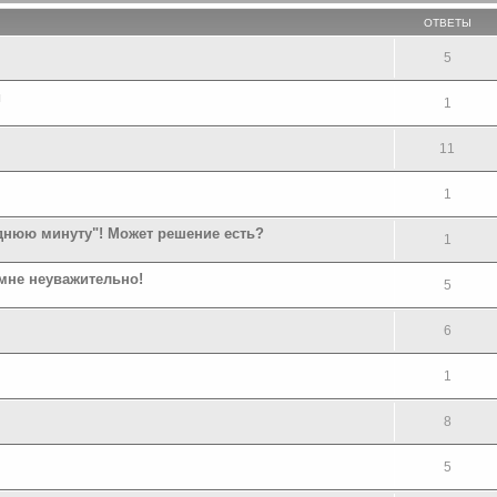
ОТВЕТЫ
5
и
1
11
1
еднюю минуту"! Может решение есть?
1
мне неуважительно!
5
6
1
8
5