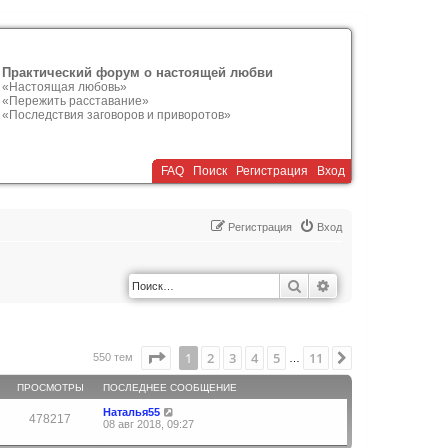
Практический форум о настоящей любви
«Настоящая любовь»
«Пережить расставание»
«Последствия заговоров и приворотов»
FAQ
Поиск
Р
е
г
и
с
т
р
а
ц
и
я
Вход
Р
е
г
и
с
т
р
а
ц
и
я
Вход
Поиск
Расширенный по
Страница
1
из
11
1
2
3
4
5
11
След.
550 тем
…
ПРОСМОТРЫ
ПОСЛЕДНЕЕ СООБЩЕНИЕ
Наталья55
478217
08 авг 2018, 09:27