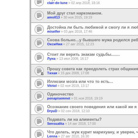
clair-de-lune
»
02 апр 2018, 18:16
Мой друг стал наркоманом.
amoll13
»
30 ноя 2015, 19:19
Достойна ли быть любимой и смогу ли я люб
miselfer
»
03 дек 2018, 17:46
Снова больно...у бывшего мужа родился ре
ОксиНия
»
27 авг 2015, 12:23
Cтоит ли верить знакам судьбы.......
Луна
»
13 июл 2008, 16:17
Прошу совета как преодолеть страх общени
Тихая
»
15 дек 2009, 17:08
Иллюзии мозга или что то есть...
Vitriol
»
02 ноя 2018, 13:17
Одиночество
penapisemnet
»
01 ноя 2018, 19:19
Осознание своего поведения или какой же я 
DryuD
»
02 сен 2018, 12:10
Подавать ли на алименты?
Sensualita
»
14 авг 2018, 17:00
Что делать, муж курит марихуану, и уверен, 
Lenna
»
27 авг 2010, 16:30