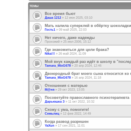
ТЕМЫ
Все время бьют
Даша 1212
»
12 июн 2025, 03:10
Мать налила суперклей в обёртку шоколадк
Гость1
»
09 май 2025, 22:03
Нет ничего, даже надежды
Прохожий
»
25 июл 2006, 15:12
Где знакомиться для цели брака?
Nika!!!
»
26 май 2024, 11:09
Мой внук каждый раз идёт в школу в "посл
Tamara_MixG678
»
20 апр 2024, 12:46
Двоюродный брат моего сына относится ко 
Tamara_MixG678
»
16 апр 2024, 11:18
Отношения с матерью
М@ня
»
29 окт 2023, 13:05
Посоветуйте православного психотерапевта
Дарьюшка З
»
11 окт 2022, 10:32
Схожу с ума, помогите!
Семьлиц
»
12 фев 2022, 14:49
Когда развод разрешен
YaXun
»
17 сен 2021, 11:01