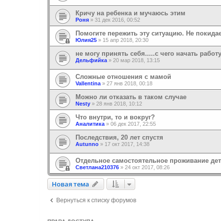
Кричу на ребенка и мучаюсь этим
Роня
»
31 дек 2016, 00:52
Помогите пережить эту ситуацию. Не покида
Юлия25
»
15 апр 2018, 20:30
не могу принять себя.....с чего начать работ
Дельфийка
»
20 мар 2018, 13:15
Сложные отношения с мамой
Vallentina
»
27 янв 2018, 00:18
Можно ли отказать в таком случае
Nesty
»
28 янв 2018, 10:12
Что внутри, то и вокруг?
Аналитика
»
06 дек 2017, 22:55
Последствия, 20 лет спустя
Autunno
»
17 окт 2017, 14:38
Отдельное самостоятельное проживание дет
Светлана210376
»
24 окт 2017, 08:26
Новая тема
Н
о
в
а
я
т
е
м
а
Вернуться к списку форумов