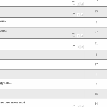
39
1
2
25
1
2
ить...
3
бенок
27
1
2
31
1
2
я
8
17
5
дурак...
7
15
что это полезно?
34
1
2