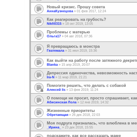
Новый кризис. Прошу совета
АннаКузнецова
»
01 фев 2017, 12:24
Как реагировать на грубость?
Nikfi0315
»
18 окт 2019, 13:05
Проблемы с матерью
Ольга17
»
04 авг 2018, 07:36
Я превращаюсь в монстра
Гватемала
»
31 июл 2019, 15:36
Как выйти на работу после затяжного декрет
Blanka
»
15 апр 2019, 20:07
Депрессия одиночества, невозможность на
Ira-N
»
11 мар 2019, 21:21
Помогите решить, что делать с собакой
Алексей lis
»
13 фев 2019, 11:24
О помощи не просит, просто спрашивает, ка
Абисинская Лола
»
12 янв 2019, 14:32
Жизненные приоритеты
Обретающая
»
26 дек 2018, 22:03
Моя подруга призналась, что влюблена в ме
_Ирина_
»
23 дек 2018, 15:55
подскажите, как все рассказать маме