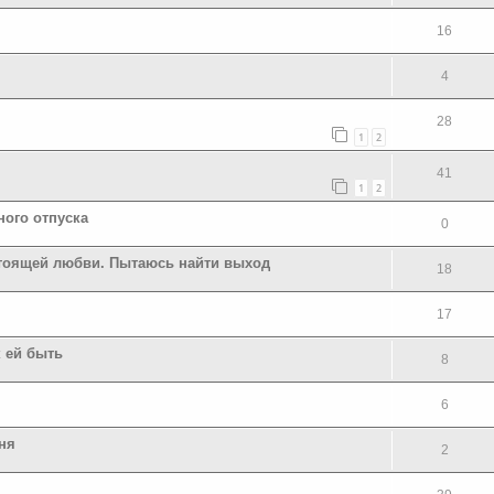
16
4
28
1
2
41
1
2
ного отпуска
0
стоящей любви. Пытаюсь найти выход
18
17
к ей быть
8
6
ня
2