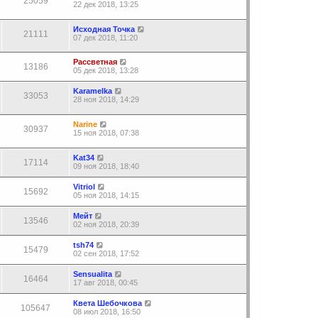
25059
22 дек 2018, 13:25
Исходная Точка
21111
07 дек 2018, 11:20
Рассветная
13186
05 дек 2018, 13:28
Karamelka
33053
28 ноя 2018, 14:29
Narine
30937
15 ноя 2018, 07:38
Kat34
17114
09 ноя 2018, 18:40
Vitriol
15692
05 ноя 2018, 14:15
Мейт
13546
02 ноя 2018, 20:39
tsh74
15479
02 сен 2018, 17:52
Sensualita
16464
17 авг 2018, 00:45
Квета Шебочкова
105647
08 июл 2018, 16:50