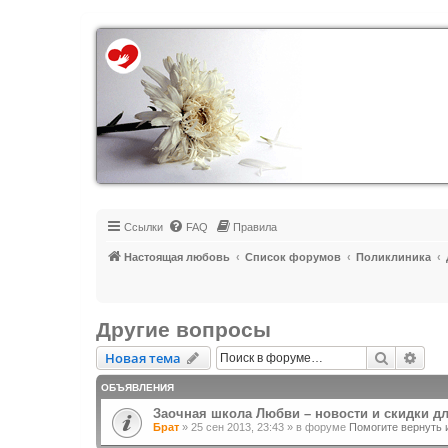
Регистрация
Ссылки
FAQ
Правила
Настоящая любовь
Список форумов
Поликлиника
Другие вопросы
Новая тема
Поиск
Рас
Н
о
в
а
я
т
е
м
а
ОБЪЯВЛЕНИЯ
Заочная школа Любви – новости и скидки д
Брат
»
25 сен 2013, 23:43
» в форуме
Помогите вернуть 