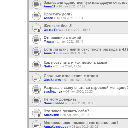
Заклевали единственную нашедшую счастье
Анна01
»
18 сен 2021, 07:12
Простить долг?
Атали
»
16 сен 2021, 21:51
Женское бельё
Он же Гога
»
11 сен 2021, 15:48
Отношение с мамой
Мааам
»
14 авг 2021, 18:46
Есть ли шанс найти секс после развода в 43
Анна01
»
26 июл 2021, 05:56
Как поступить и как помочь маме
Nutta
»
31 окт 2020, 17:52
Сложные отношения с отцом
OksiSparks
»
07 ноя 2020, 15:50
Разрешаю сыну спать со взрослой женщиной
svadbadnya
»
04 июл 2020, 20:25
Не могу доверять.
Nonamedddd
»
05 янв 2020, 00:38
Что такое познать себя?
Аналитик
»
28 дек 2019, 05:10
Материальная помощь: как правильно?
АннаКузнецова
»
03 дек 2019, 23:02