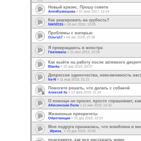
Новый кризис. Прошу совета
АннаКузнецова
»
01 фев 2017, 12:24
Как реагировать на грубость?
Nikfi0315
»
18 окт 2019, 13:05
Проблемы с матерью
Ольга17
»
04 авг 2018, 07:36
Я превращаюсь в монстра
Гватемала
»
31 июл 2019, 15:36
Как выйти на работу после затяжного декрет
Blanka
»
15 апр 2019, 20:07
Депрессия одиночества, невозможность на
Ira-N
»
11 мар 2019, 21:21
Помогите решить, что делать с собакой
Алексей lis
»
13 фев 2019, 11:24
О помощи не просит, просто спрашивает, ка
Абисинская Лола
»
12 янв 2019, 14:32
Жизненные приоритеты
Обретающая
»
26 дек 2018, 22:03
Моя подруга призналась, что влюблена в ме
_Ирина_
»
23 дек 2018, 15:55
подскажите, как все рассказать маме