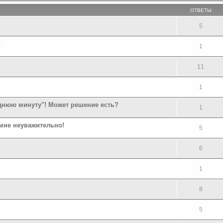
ОТВЕТЫ
5
и
1
11
1
еднюю минуту"! Может решение есть?
1
мне неуважительно!
5
6
1
8
5