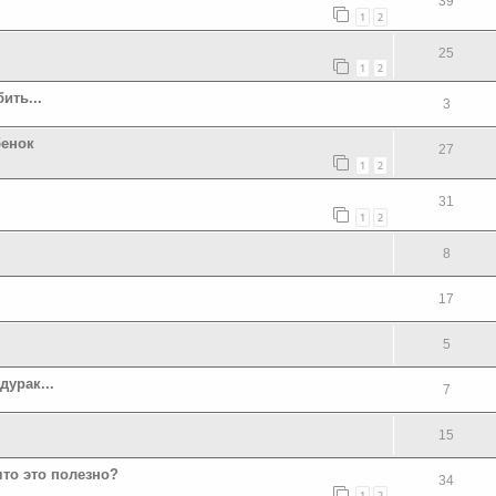
39
1
2
25
1
2
ить...
3
бенок
27
1
2
31
1
2
я
8
17
5
дурак...
7
15
что это полезно?
34
1
2