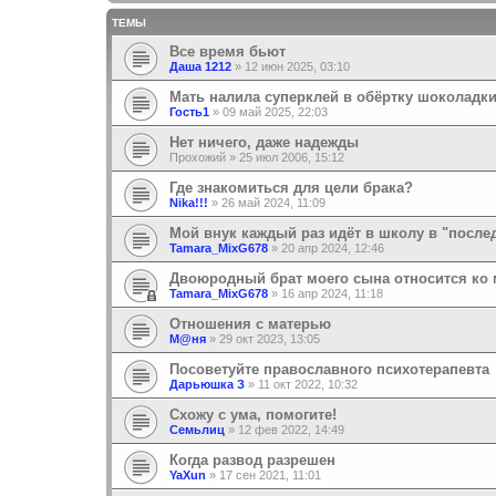
ТЕМЫ
Все время бьют
Даша 1212
»
12 июн 2025, 03:10
Мать налила суперклей в обёртку шоколадк
Гость1
»
09 май 2025, 22:03
Нет ничего, даже надежды
Прохожий
»
25 июл 2006, 15:12
Где знакомиться для цели брака?
Nika!!!
»
26 май 2024, 11:09
Мой внук каждый раз идёт в школу в "посл
Tamara_MixG678
»
20 апр 2024, 12:46
Двоюродный брат моего сына относится ко 
Tamara_MixG678
»
16 апр 2024, 11:18
Отношения с матерью
М@ня
»
29 окт 2023, 13:05
Посоветуйте православного психотерапевта
Дарьюшка З
»
11 окт 2022, 10:32
Схожу с ума, помогите!
Семьлиц
»
12 фев 2022, 14:49
Когда развод разрешен
YaXun
»
17 сен 2021, 11:01