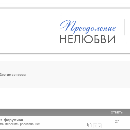
Другие вопросы
ширенный поиск
ОТВЕТЫ
ля форумчан
27
или пережить расставание!
1
2