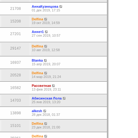
АннаКузнецова
21708
01 дек 2019, 17:15
Delfina
15208
19 окт 2019, 14:59
Аннет1
27201
27 сен 2019, 10:57
Delfina
29147
10 авг 2019, 12:58
Blanka
16937
15 апр 2019, 20:07
Delfina
20528
14 мар 2019, 21:24
Рассветная
16582
13 фев 2019, 23:11
Абисинская Лола
14703
25 янв 2019, 13:20
alkesh
13898
28 дек 2018, 01:37
Delfina
15101
23 дек 2018, 21:00
Delfina