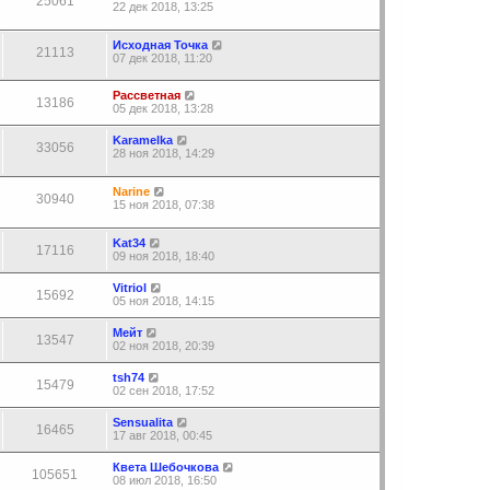
25061
22 дек 2018, 13:25
Исходная Точка
21113
07 дек 2018, 11:20
Рассветная
13186
05 дек 2018, 13:28
Karamelka
33056
28 ноя 2018, 14:29
Narine
30940
15 ноя 2018, 07:38
Kat34
17116
09 ноя 2018, 18:40
Vitriol
15692
05 ноя 2018, 14:15
Мейт
13547
02 ноя 2018, 20:39
tsh74
15479
02 сен 2018, 17:52
Sensualita
16465
17 авг 2018, 00:45
Квета Шебочкова
105651
08 июл 2018, 16:50