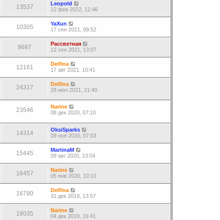
Leopold
13537
12 фев 2022, 12:46
YaXun
10305
17 сен 2021, 09:52
Рассветная
9687
12 сен 2021, 13:07
Delfina
12161
17 авг 2021, 10:41
Delfina
24317
28 июл 2021, 21:40
Narine
23546
08 дек 2020, 07:10
OksiSparks
14314
09 ноя 2020, 07:03
MartinaM
15445
09 авг 2020, 13:04
Narine
16457
05 янв 2020, 10:10
Delfina
16780
31 дек 2019, 13:57
Narine
18035
04 дек 2019, 16:41