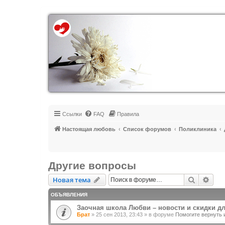
Регистрация
Ссылки
FAQ
Правила
Настоящая любовь
Список форумов
Поликлиника
Другие вопросы
Новая тема
Поиск
Рас
Н
о
в
а
я
т
е
м
а
ОБЪЯВЛЕНИЯ
Заочная школа Любви – новости и скидки д
Брат
»
25 сен 2013, 23:43
» в форуме
Помогите вернуть 