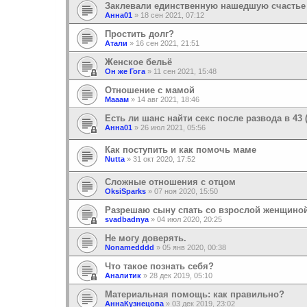
Заклевали единственную нашедшую счастье
Анна01
»
18 сен 2021, 07:12
Простить долг?
Атали
»
16 сен 2021, 21:51
Женское бельё
Он же Гога
»
11 сен 2021, 15:48
Отношение с мамой
Мааам
»
14 авг 2021, 18:46
Есть ли шанс найти секс после развода в 43
Анна01
»
26 июл 2021, 05:56
Как поступить и как помочь маме
Nutta
»
31 окт 2020, 17:52
Сложные отношения с отцом
OksiSparks
»
07 ноя 2020, 15:50
Разрешаю сыну спать со взрослой женщиной
svadbadnya
»
04 июл 2020, 20:25
Не могу доверять.
Nonamedddd
»
05 янв 2020, 00:38
Что такое познать себя?
Аналитик
»
28 дек 2019, 05:10
Материальная помощь: как правильно?
АннаКузнецова
»
03 дек 2019, 23:02