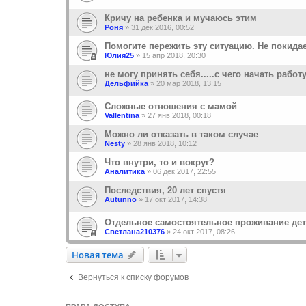
Кричу на ребенка и мучаюсь этим
Роня
»
31 дек 2016, 00:52
Помогите пережить эту ситуацию. Не покида
Юлия25
»
15 апр 2018, 20:30
не могу принять себя.....с чего начать работ
Дельфийка
»
20 мар 2018, 13:15
Сложные отношения с мамой
Vallentina
»
27 янв 2018, 00:18
Можно ли отказать в таком случае
Nesty
»
28 янв 2018, 10:12
Что внутри, то и вокруг?
Аналитика
»
06 дек 2017, 22:55
Последствия, 20 лет спустя
Autunno
»
17 окт 2017, 14:38
Отдельное самостоятельное проживание дет
Светлана210376
»
24 окт 2017, 08:26
Новая тема
Н
о
в
а
я
т
е
м
а
Вернуться к списку форумов