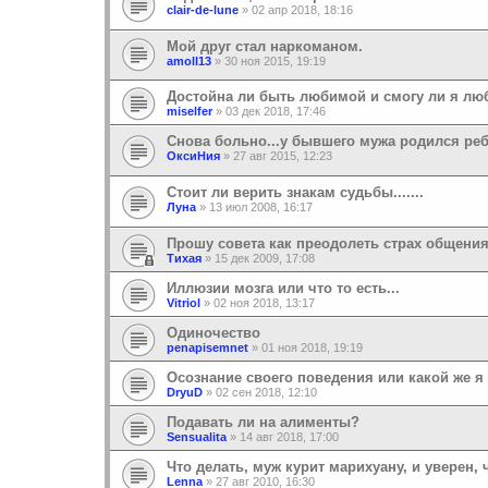
clair-de-lune
»
02 апр 2018, 18:16
Мой друг стал наркоманом.
amoll13
»
30 ноя 2015, 19:19
Достойна ли быть любимой и смогу ли я люб
miselfer
»
03 дек 2018, 17:46
Снова больно...у бывшего мужа родился ре
ОксиНия
»
27 авг 2015, 12:23
Cтоит ли верить знакам судьбы.......
Луна
»
13 июл 2008, 16:17
Прошу совета как преодолеть страх общени
Тихая
»
15 дек 2009, 17:08
Иллюзии мозга или что то есть...
Vitriol
»
02 ноя 2018, 13:17
Одиночество
penapisemnet
»
01 ноя 2018, 19:19
Осознание своего поведения или какой же я 
DryuD
»
02 сен 2018, 12:10
Подавать ли на алименты?
Sensualita
»
14 авг 2018, 17:00
Что делать, муж курит марихуану, и уверен, 
Lenna
»
27 авг 2010, 16:30