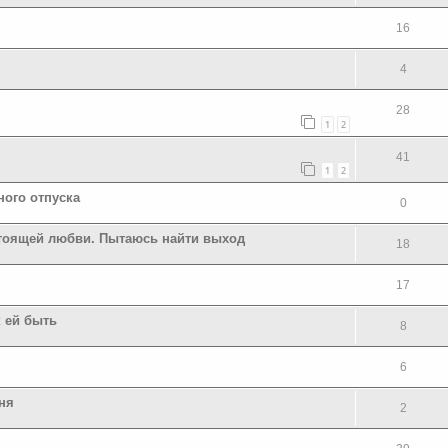
16
4
28
1
2
41
1
2
ного отпуска
0
стоящей любви. Пытаюсь найти выход
18
17
к ей быть
8
6
ня
2