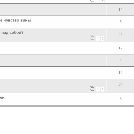
14
ет чувство вины
6
у над собой?
27
1
2
17
4
12
40
1
2
ей.
6