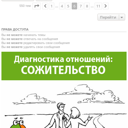
Страница
6
из
11
1
4
5
6
7
8
11
Пред.
След.
550 тем
…
…
Перейти
ПРАВА ДОСТУПА
Вы
не можете
начинать темы
Вы
не можете
отвечать на сообщения
Вы
не можете
редактировать свои сообщения
Вы
не можете
удалять свои сообщения