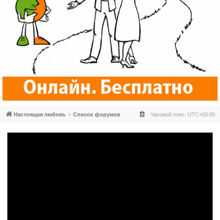
Настоящая любовь
Список форумов
Часовой пояс:
UTC+03:00