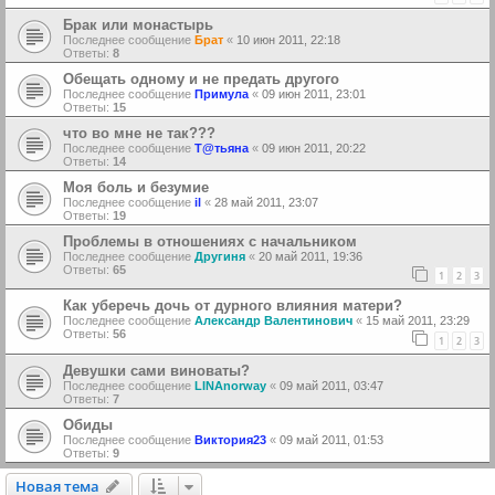
Брак или монастырь
Последнее сообщение
Брат
«
10 июн 2011, 22:18
Ответы:
8
Обещать одному и не предать другого
Последнее сообщение
Примула
«
09 июн 2011, 23:01
Ответы:
15
что во мне не так???
Последнее сообщение
Т@тьяна
«
09 июн 2011, 20:22
Ответы:
14
Моя боль и безумие
Последнее сообщение
il
«
28 май 2011, 23:07
Ответы:
19
Проблемы в отношениях с начальником
Последнее сообщение
Другиня
«
20 май 2011, 19:36
Ответы:
65
1
2
3
Как уберечь дочь от дурного влияния матери?
Последнее сообщение
Александр Валентинович
«
15 май 2011, 23:29
Ответы:
56
1
2
3
Девушки сами виноваты?
Последнее сообщение
LINAnorway
«
09 май 2011, 03:47
Ответы:
7
Обиды
Последнее сообщение
Виктория23
«
09 май 2011, 01:53
Ответы:
9
Новая тема
Н
о
в
а
я
т
е
м
а