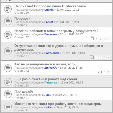
Непонятно! Вопрос по книге В. Москаленко
Последнее сообщение
Luchik
«
31 окт 2011, 12:15
Ответы:
20
Прививки
Последнее сообщение
FatCat
«
28 окт 2011, 17:04
Ответы:
7
Несет ли ребенок в генах программу разрушителя?
Последнее сообщение
Елизавет
«
20 окт 2011, 10:47
Ответы:
67
1
2
3
4
Отсутствие романтики в душе и неумение общаться с
девушками.
Последнее сообщение
Ростислав
«
19 окт 2011, 14:43
Ответы:
81
1
2
3
4
Как не разочароваться в жизни, если...
Последнее сообщение
ZmiyuKA
«
18 окт 2011, 17:29
Ответы:
42
1
2
Еще раз о счастье и работе над собой
Последнее сообщение
Петличка
«
15 окт 2011, 09:24
Ответы:
13
Про дружбу
Последнее сообщение
Лари
«
08 окт 2011, 01:45
Ответы:
21
Может кто что знает про работу контент-менеджером
Последнее сообщение
Hekler
«
06 окт 2011, 23:19
Ответы:
4