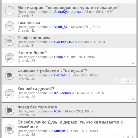
Моя история. "неоправданное чувство ненависти"
Последнее сообщение
АннаКузнецова
«
23 июл 2011, 19:50
Ответы:
7
комплексы
Последнее сообщение
Vikki_87
«
02 июл 2011, 14:41
Ответы:
11
Перфекционизм
Последнее сообщение
Виктория23
«
20 июн 2011, 18:41
Ответы:
5
Что это было?
Последнее сообщение
Lillya
«
15 июн 2011, 20:41
Ответы:
24
1
2
женщина с ребенком - "не нужна"?
Последнее сообщение
FatCat
«
15 июн 2011, 16:53
Ответы:
46
1
2
3
Как найти друзей?
Последнее сообщение
Крысёнок
«
14 июн 2011, 21:16
Ответы:
22
1
2
поезд без тормозов
Последнее сообщение
Roli
«
14 июн 2011, 08:57
Ответы:
20
От себя лично:Дуры и дураки, те, кто связывается с
семейным
Последнее сообщение
Mitrich
«
11 июн 2011, 15:40
Ответы:
53
1
2
3