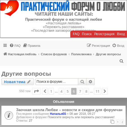
Регистрация
Практический форум о настоящей любви
«Настоящая любовь»
«Пережить расставание»
«Последствия заговоров и приворотов»
FAQ
Поиск
Р
е
г
и
с
т
р
а
ц
и
я
Вход
FAQ
Правила
Р
е
г
и
с
т
р
а
ц
и
я
Вход
Настоящая любовь
Список форумов
Поликлиника
Другие вопросы
П
о
Другие вопросы
и
Новая тема
Поиск
Расширенный пои
Н
о
в
а
я
т
е
м
а
с
к
Страница
6
из
11
1
4
5
6
7
8
11
Пред.
След.
550 тем
…
…
Объявления
Заочная школа Любви – новости и скидки для форумчан
Последнее сообщение
Наталья55
«
08 авг 2018, 09:27
Добавлено в форуме
Помогите вернуть или пережить расставание!
Ответы:
27
1
2