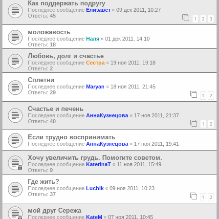
Как поддержать подругу
Последнее сообщение
Елизавет
«
09 дек 2011, 10:27
Ответы:
45
1
2
3
моложавость
Последнее сообщение
Наля
«
01 дек 2011, 14:10
Ответы:
18
Любовь, долг и счастье
Последнее сообщение
Сестра
«
19 ноя 2011, 19:18
Ответы:
2
Сплетни
Последнее сообщение
Maryan
«
18 ноя 2011, 21:45
Ответы:
29
1
2
Счастье и печень
Последнее сообщение
АннаКузнецова
«
17 ноя 2011, 21:37
Ответы:
40
1
2
Если трудно воспринимать
Последнее сообщение
АннаКузнецова
«
17 ноя 2011, 19:41
Хочу увеличить грудь. Помогите советом.
Последнее сообщение
KaterinaT
«
11 ноя 2011, 15:49
Ответы:
9
Где жить?
Последнее сообщение
Luchik
«
09 ноя 2011, 10:23
Ответы:
37
1
2
мой друг Сережа
Последнее сообщение
KateM
«
07 ноя 2011, 10:45