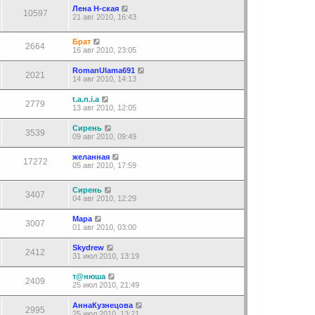
Лена Н-ская
10597
21 авг 2010, 16:43
Брат
2664
16 авг 2010, 23:05
RomanUlama691
2021
14 авг 2010, 14:13
t.a.n.i.a
2779
13 авг 2010, 12:05
Сирень
3539
09 авг 2010, 09:49
желанная
17272
05 авг 2010, 17:59
Сирень
3407
04 авг 2010, 12:29
Мара
3007
01 авг 2010, 03:00
Skydrew
2412
31 июл 2010, 13:19
т@нюша
2409
25 июл 2010, 21:49
АннаКузнецова
2995
25 июл 2010, 13:21