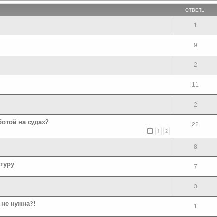
ОТВЕТЫ
1
9
2
11
2
ботой на судах?
22
1
2
8
туру!
7
3
 не нужна?!
1