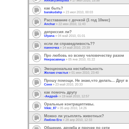
АннаКузнецова
»
17 июл 2010, 15:58
как быть?
barakudahp
»
23 июл 2010, 00:03
Расставание с дочкой (1 год 10мес)
Anchar
»
22 июн 2010, 11:43
депрессия ли?
Ulyana
»
04 май 2010, 01:01
если ли справедливость??
панночка
»
14 май 2010, 23:39
Про любовь ко всему человечеству разом
Некрасавица
»
05 янв 2010, 01:22
Эмоциональна нестабильность
Желаю счастья
»
01 июн 2010, 23:40
Прошу помощи. Не знаю,что делать... Друг в 
Сеня
»
23 май 2010, 20:33
как помочь другу
-Андрей-
»
19 май 2010, 12:57
Oральные контрацептивы.
Vikki_87
»
05 апр 2010, 14:26
Можно ли усыплять животных?
Люблю Его
»
28 апр 2010, 12:33
Общение, дружба и прочее по сети