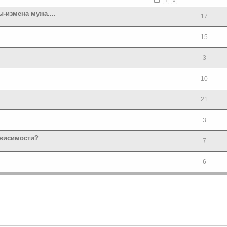
-измена мужа....
17
15
3
10
21
3
ависимости?
7
6