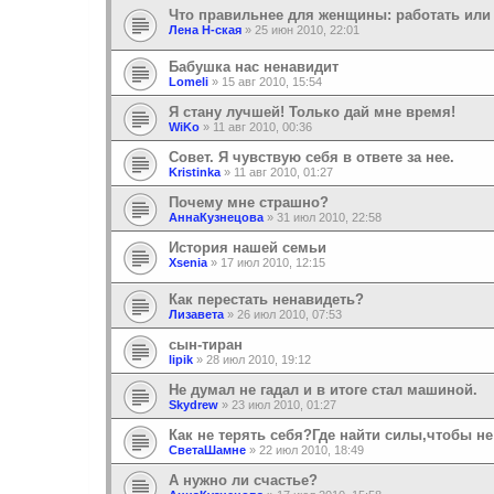
Что правильнее для женщины: работать или
Лена Н-ская
»
25 июн 2010, 22:01
Бабушка нас ненавидит
Lomeli
»
15 авг 2010, 15:54
Я стану лучшей! Только дай мне время!
WiKo
»
11 авг 2010, 00:36
Cовет. Я чувствую себя в ответе за нее.
Kristinka
»
11 авг 2010, 01:27
Почему мне страшно?
АннаКузнецова
»
31 июл 2010, 22:58
История нашей семьи
Xsenia
»
17 июл 2010, 12:15
Как перестать ненавидеть?
Лизавета
»
26 июл 2010, 07:53
сын-тиран
lipik
»
28 июл 2010, 19:12
Не думал не гадал и в итоге стал машиной.
Skydrew
»
23 июл 2010, 01:27
Как не терять себя?Где найти силы,чтобы н
СветаШамне
»
22 июл 2010, 18:49
А нужно ли счастье?