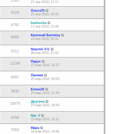
2585
27 апр 2010, 17:17
Ольга70
4516
22 апр 2010, 15:43
bashusha
4792
17 апр 2010, 21:09
Красный Балтиец
9665
13 апр 2010, 22:41
Neputin V.V.
3211
08 апр 2010, 21:22
Парус
12190
27 мар 2010, 16:27
Панама
9457
25 мар 2010, 09:53
Елена35
3633
24 мар 2010, 21:43
Другиня
10075
23 мар 2010, 19:54
Nat_V
4209
23 мар 2010, 10:11
Мара
7093
18 мар 2010, 14:06