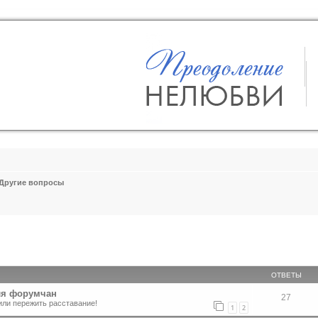
Другие вопросы
ширенный поиск
ОТВЕТЫ
ля форумчан
27
или пережить расставание!
1
2