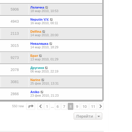
Лелична
5906
18 мар 2010, 10:53
Neputin V.V.
4943
16 мар 2010, 00:11
Delfina
2113
14 мар 2010, 20:00
Неваляшка
3015
14 мар 2010, 18:29
Брат
9273
13 мар 2010, 01:29
Другиня
2078
06 мар 2010, 22:19
Narine
3081
25 фев 2010, 13:31
Aniko
2866
23 фев 2010, 21:23
Страница
8
из
11
1
6
7
8
9
10
11
Пред.
След.
550 тем
…
Перейти