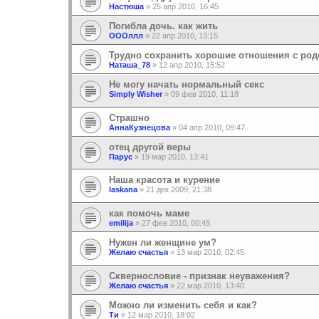
Настюша
»
25 апр 2010, 16:45
Погибла дочь. как жить
ОООллл
»
22 апр 2010, 13:15
Трудно сохранить хорошие отношения с род
Наташа_78
»
12 апр 2010, 15:52
Не могу начать нормальный секс
Simply Wisher
»
09 фев 2010, 11:18
Страшно
АннаКузнецова
»
04 апр 2010, 09:47
отец другой веры
Парус
»
19 мар 2010, 13:41
Наша красота и курение
laskana
»
21 дек 2009, 21:38
как помочь маме
emilija
»
27 фев 2010, 00:45
Нужен ли женщине ум?
Желаю счастья
»
13 мар 2010, 02:45
Сквернословие - признак неуважения?
Желаю счастья
»
22 мар 2010, 13:40
Можно ли изменить себя и как?
Ти
»
12 мар 2010, 18:02