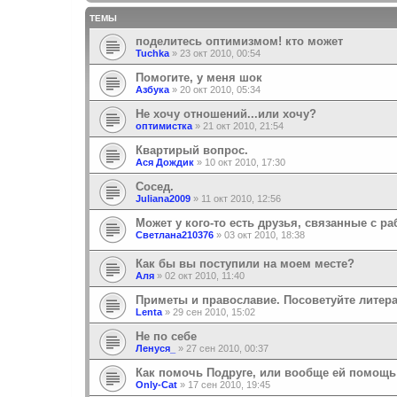
ТЕМЫ
поделитесь оптимизмом! кто может
Tuchka
»
23 окт 2010, 00:54
Помогите, у меня шок
Азбука
»
20 окт 2010, 05:34
Не хочу отношений...или хочу?
оптимистка
»
21 окт 2010, 21:54
Квартирый вопрос.
Ася Дождик
»
10 окт 2010, 17:30
Сосед.
Juliana2009
»
11 окт 2010, 12:56
Mожет у кого-то есть друзья, связанные с ра
Светлана210376
»
03 окт 2010, 18:38
Как бы вы поступили на моем месте?
Aля
»
02 окт 2010, 11:40
Приметы и православие. Посоветуйте литера
Lenta
»
29 сен 2010, 15:02
Не по себе
Ленуся_
»
27 сен 2010, 00:37
Как помочь Подруге, или вообще ей помощь
Only-Cat
»
17 сен 2010, 19:45