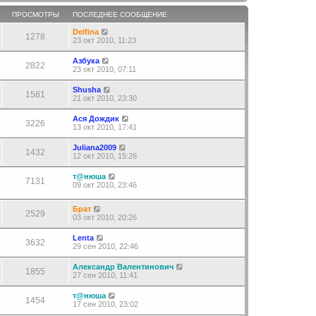
ПРОСМОТРЫ
ПОСЛЕДНЕЕ СООБЩЕНИЕ
Delfina
1278
23 окт 2010, 11:23
Азбука
2822
23 окт 2010, 07:11
Shusha
1581
21 окт 2010, 23:30
Ася Дождик
3226
13 окт 2010, 17:41
Juliana2009
1432
12 окт 2010, 15:26
т@нюша
7131
09 окт 2010, 23:46
Брат
2529
03 окт 2010, 20:26
Lenta
3632
29 сен 2010, 22:46
Александр Валентинович
1855
27 сен 2010, 11:41
т@нюша
1454
17 сен 2010, 23:02