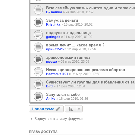
Всю семейную жизнь снятся одни и те же сны
Виталина
»
24 янв 2010, 11:52
Замуж за деньги
Kristinka
»
15 мар 2010, 20:02
подружка -подельница
geringok
»
11 мар 2010, 01:29
время лечит.... какое время ?
ирина2525
»
12 мар 2010, 17:56
эриксоновский гипноз
проша
»
05 мар 2010, 23:08
Несанкционированная реклама абортов
Настасья1101
»
06 мар 2010, 17:30
Существуют ли группы для избавления от з
Bird
»
17 фев 2010, 12:34
Запутался в себе
Aniko
»
18 фев 2010, 01:36
Новая тема
Н
о
в
а
я
т
е
м
а
Вернуться к списку форумов
ПРАВА ДОСТУПА