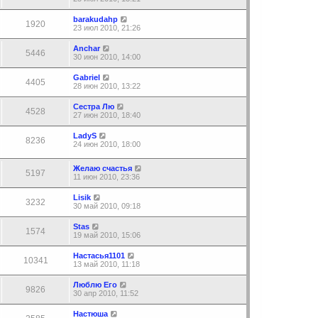
barakudahp
1920
23 июл 2010, 21:26
Anchar
5446
30 июн 2010, 14:00
Gabriel
4405
28 июн 2010, 13:22
Сестра Лю
4528
27 июн 2010, 18:40
LadyS
8236
24 июн 2010, 18:00
Желаю счастья
5197
11 июн 2010, 23:36
Lisik
3232
30 май 2010, 09:18
Stas
1574
19 май 2010, 15:06
Настасья1101
10341
13 май 2010, 11:18
Люблю Его
9826
30 апр 2010, 11:52
Настюша