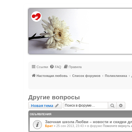
Регистрация
Ссылки
FAQ
Правила
Настоящая любовь
Список форумов
Поликлиника
Другие вопросы
Новая тема
Поиск
Рас
Н
о
в
а
я
т
е
м
а
ОБЪЯВЛЕНИЯ
Заочная школа Любви – новости и скидки д
Брат
»
25 сен 2013, 23:43
» в форуме
Помогите вернуть 