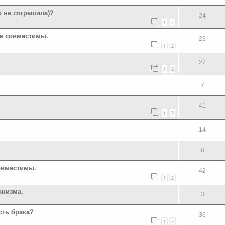
о не согрешила)?
24
1
2
не совместимы.
23
1
2
27
1
2
7
41
1
2
14
8
овместимы.
42
1
2
анизма.
3
сть брака?
36
1
2