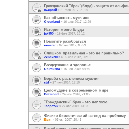
Гражданский "брак"(блуд) - защита от альфо
яСергей
»
21 фев 2017, 21:29
Как объяснить мужчине
Greenland
»
16 фев 2017, 12:29
История моего блуда
jak950
»
19 фев 2017, 16:12
Помогите разобраться
ramster
»
02 янв 2017, 05:53
Слишком правильная - это не правильно?
Zenek2013
»
05 ноя 2012, 00:19
Воздержание и здоровье
Onimusha
»
15 ноя 2009, 04:40
Борьба с растлением мужчин
std
»
27 июл 2014, 12:10
Целомудрие в современном мире
Dezmond
»
24 июн 2016, 21:05
"Гражданский" брак - это неплохо
Теоретик
»
27 авг 2009, 13:03
Физико-биологический взгляд на проблему
Брат
»
05 окт 2007, 20:43
Рукоблудие, если сталкиваешься с затрудн.,