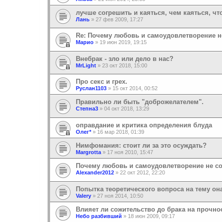
лучше согрешить и каяться, чем каяться, чт
Лань
»
27 фев 2009, 17:27
Re: Почему любовь и самоудовлетворение 
Марио
»
19 июн 2019, 19:15
Внебрак - зло или дело в нас?
MrLight
»
23 окт 2018, 15:00
Про секс и грех.
Руслан1103
»
15 окт 2014, 00:52
Правильно ли быть "доброжелателем".
Степна3
»
04 окт 2018, 13:29
оправдание и критика определения блуда
Олег*
»
16 мар 2018, 01:39
Нимфомания: стоит ли за это осуждать?
Margrotta
»
17 ноя 2010, 15:47
Почему любовь и самоудовлетворение не с
Alexander2012
»
22 окт 2012, 22:20
Попытка теоретического вопроса на тему он
Valery
»
27 ноя 2014, 10:50
Влияет ли сожительство до брака на прочно
Небо разбивший
»
18 июн 2009, 09:17