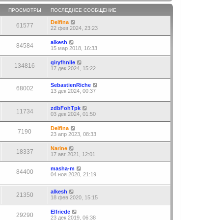
ПРОСМОТРЫ
ПОСЛЕДНЕЕ СООБЩЕНИЕ
Delfina
61577
22 фев 2024, 23:23
alkesh
84584
15 мар 2018, 16:33
giryfhnlle
134816
17 дек 2024, 15:22
SebastienRiche
68002
13 дек 2024, 00:37
zdbFohTpk
11734
03 дек 2024, 01:50
Delfina
7190
23 апр 2023, 08:33
Narine
18337
17 авг 2021, 12:01
masha-m
84400
04 ноя 2020, 21:19
alkesh
21350
18 фев 2020, 15:15
Elfriede
29290
23 дек 2019, 06:38