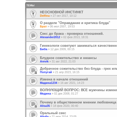
ТЕМЫ
НЕОСНОВНОЙ ИНСТИНКТ
Delfina
»
27 окт 2017, 10:12
О разделе "Оправдание и критика блуда"
Брат
»
06 июл 2007, 19:53
Секс до брака - проверка отношений.
Alexander2012
»
02 фев 2013, 18:31
Гинекологи советуют заниматься качествен
Биба
»
12 дек 2009, 00:15
Блудное сожительство и нюансы
Arevik
»
31 авг 2022, 21:03
Добрачное сожительство без блуда - грех ил
Попугай
»
21 апр 2023, 16:15
Измена в начале отношений
Мадина1234
»
16 авг 2021, 14:23
ВОЛНУЮЩИЙ ВОПРОС: ВСЕ мужчины измен
Медина
»
02 дек 2008, 01:27
Почему в общественном мнении любовница р
Alisa35
»
18 фев 2020, 00:40
Оральный секс
Aliu6a
»
21 июн 2014, 23:05