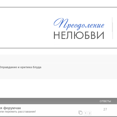
Оправдание и критика блуда
ширенный поиск
ОТВЕТЫ
ля форумчан
27
или пережить расставание!
1
2