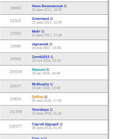
Нина Вишневская
19983
25 фев 2017, 18:30
Greenland
22310
22 фев 2017, 21:35
Мейт
22052
21 фев 2017, 17:38
ragnaroek
18690
04 янв 2017, 13:36
Zenek2013
24966
29 ноя 2016, 02:19
Марыся
154559
19 авг 2016, 16:40
McMurphy
20477
19 авг 2016, 13:08
Delfina
24824
25 июн 2016, 17:32
Vronskaya
141359
12 фев 2016, 11:18
Сергей Идущий
130377
06 фев 2016, 01:45
Саш_а