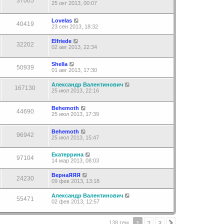
37005
25 окт 2013, 00:07
Lovelas
40419
23 сен 2013, 18:32
Elfriede
32202
02 авг 2013, 22:34
Shella
50939
01 авг 2013, 17:30
Александр Валентинович
167130
25 июл 2013, 22:16
Behemoth
44690
25 июл 2013, 17:39
Behemoth
96942
25 июл 2013, 15:47
Екатеррина
97104
14 мар 2013, 08:03
ВернаЯЯЯ
24230
09 фев 2013, 13:18
Александр Валентинович
55471
02 фев 2013, 12:57
1
2
3
След.
138 тем