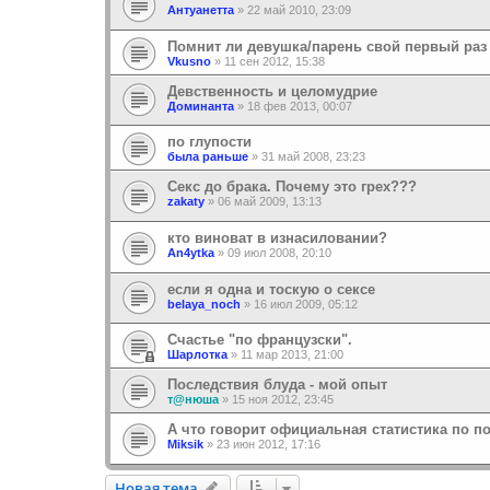
Антуанетта
»
22 май 2010, 23:09
Помнит ли девушка/парень свой первый раз
Vkusno
»
11 сен 2012, 15:38
Девственность и целомудрие
Доминанта
»
18 фев 2013, 00:07
по глупости
была раньше
»
31 май 2008, 23:23
Секс до брака. Почему это грех???
zakaty
»
06 май 2009, 13:13
кто виноват в изнасиловании?
An4ytka
»
09 июл 2008, 20:10
если я одна и тоскую о сексе
belaya_noch
»
16 июл 2009, 05:12
Счастье "по французски".
Шарлотка
»
11 мар 2013, 21:00
Последствия блуда - мой опыт
т@нюша
»
15 ноя 2012, 23:45
А что говорит официальная статистика по п
Miksik
»
23 июн 2012, 17:16
Новая тема
Н
о
в
а
я
т
е
м
а