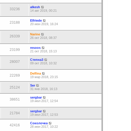
alkesh
33236
14 авг 2019, 00:21
Elfriede
23188
20 июн 2019, 16:24
Narine
26339
26 окт 2018, 08:37
resoos
23199
21 окт 2018, 15:13
Степна3
28007
09 окт 2018, 10:32
Delfina
22269
19 мар 2018, 23:15
Ser
25124
31 янв 2018, 16:13
sergbar
38651
19 июл 2017, 12:54
sergbar
21784
19 июл 2017, 12:53
Соколочка
42416
28 июн 2017, 10:22