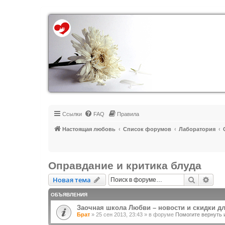
Регистрация
Ссылки
FAQ
Правила
Настоящая любовь
Список форумов
Лаборатория
Оправдание и критика блуда
Новая тема
Поиск
Рас
Н
о
в
а
я
т
е
м
а
ОБЪЯВЛЕНИЯ
Заочная школа Любви – новости и скидки д
Брат
»
25 сен 2013, 23:43
» в форуме
Помогите вернуть 