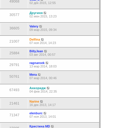
49068
02 дек 2015, 12:55
Другиня
30577
02 июн 2015, 13:23
Valery
36605
09 мар 2015, 09:34
Delfina
21007
07 ноя 2014, 14:23
BillyJean
25884
03 авг 2014, 00:57
ragnaroek
29791
13 мар 2014, 18:03
Мята
50761
07 мар 2014, 00:46
Анкоридж
67493
04 фев 2014, 22:35
Narine
21461
16 дек 2013, 14:17
elenburc
71347
07 ноя 2013, 14:01
Кристина MD