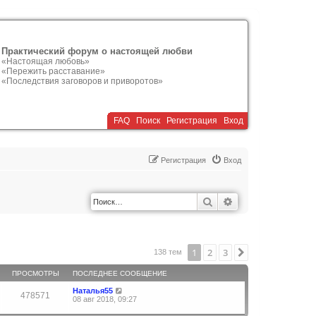
Практический форум о настоящей любви
«Настоящая любовь»
«Пережить расставание»
«Последствия заговоров и приворотов»
FAQ
Поиск
Р
е
г
и
с
т
р
а
ц
и
я
Вход
Р
е
г
и
с
т
р
а
ц
и
я
Вход
Поиск
Расширенный по
1
2
3
След.
138 тем
ПРОСМОТРЫ
ПОСЛЕДНЕЕ СООБЩЕНИЕ
Наталья55
478571
08 авг 2018, 09:27