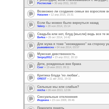
Ростислав
»
30 апр 2011, 16:02
Возможно ли создание семьи во взрослом во
Наtалия
»
12 апр 2015, 15:31
Если бы можно было вернуться назад
Valery
»
28 ноя 2014, 15:14
Свадьба или нет, блуд (мысли) ведь все те ж
Ви4ка
»
26 окт 2014, 14:42
Для мужа я тоже "неожиданно" на сторону у
рыжаявесна
»
04 янв 2014, 03:57
Мужская девственность
Sergey2012
»
23 апр 2012, 20:10
Дети, рожденные вне брака
Снег
»
19 июн 2013, 09:11
Критика блуда 'по любви'..
OREST
»
11 авг 2011, 19:32
Сильные мы или слабые?
micha
»
06 ноя 2013, 12:06
Сексуальные отклонения
Индиана
»
23 сен 2009, 09:46
Помогите понять