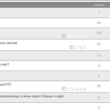
ОТВЕТЫ
7
20
100
1
2
3
4
5
ным сексом
62
1
2
3
14
и нет?
8
5
яют???
90
1
2
3
4
5
азлучница, а жена варит борщи и ждёт
11
6