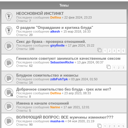
Темы
НЕОСНОВНОЙ ИНСТИНКТ
Последнее сообщение
Delfina
«
22 фев 2024, 23:23
Ответы:
7
О разделе "Оправдание и критика блуда"
Последнее сообщение
alkesh
«
15 мар 2018, 16:33
Ответы:
20
Секс до брака - проверка отношений.
Последнее сообщение
giryfhnlle
«
17 дек 2024, 15:22
Ответы:
100
1
2
3
4
5
Гинекологи советуют заниматься качественным сексом
Последнее сообщение
SebastienRiche
«
13 дек 2024, 00:37
Ответы:
62
1
2
3
Блудное сожительство и нюансы
Последнее сообщение
zdbFohTpk
«
03 дек 2024, 01:50
Ответы:
14
Добрачное сожительство без блуда - грех или нет?
Последнее сообщение
Delfina
«
23 апр 2023, 08:33
Ответы:
8
Измена в начале отношений
Последнее сообщение
Narine
«
17 авг 2021, 12:01
Ответы:
5
ВОЛНУЮЩИЙ ВОПРОС: ВСЕ мужчины изменяют???
Последнее сообщение
masha-m
«
04 ноя 2020, 21:19
Ответы:
90
1
2
3
4
5