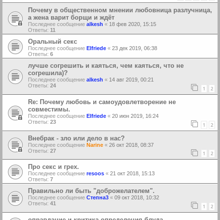
Почему в общественном мнении любовница разлучница,
а жена варит борщи и ждёт
Последнее сообщение
alkesh
«
18 фев 2020, 15:15
Ответы:
11
Оральный секс
Последнее сообщение
Elfriede
«
23 дек 2019, 06:38
Ответы:
6
лучше согрешить и каяться, чем каяться, что не
согрешила)?
Последнее сообщение
alkesh
«
14 авг 2019, 00:21
Ответы:
24
1
2
Re: Почему любовь и самоудовлетворение не
совместимы.
Последнее сообщение
Elfriede
«
20 июн 2019, 16:24
Ответы:
23
1
2
Внебрак - зло или дело в нас?
Последнее сообщение
Narine
«
26 окт 2018, 08:37
Ответы:
27
1
2
Про секс и грех.
Последнее сообщение
resoos
«
21 окт 2018, 15:13
Ответы:
7
Правильно ли быть "доброжелателем".
Последнее сообщение
Степна3
«
09 окт 2018, 10:32
Ответы:
41
1
2
оправдание и критика определения блуда