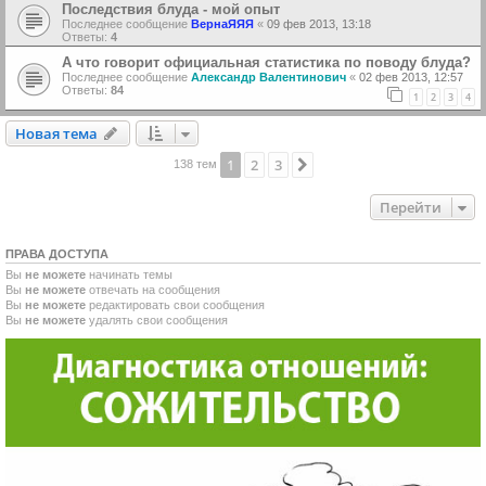
Последствия блуда - мой опыт
Последнее сообщение
ВернаЯЯЯ
«
09 фев 2013, 13:18
Ответы:
4
А что говорит официальная статистика по поводу блуда?
Последнее сообщение
Александр Валентинович
«
02 фев 2013, 12:57
Ответы:
84
1
2
3
4
Новая тема
Н
о
в
а
я
т
е
м
а
1
2
3
След.
138 тем
Перейти
ПРАВА ДОСТУПА
Вы
не можете
начинать темы
Вы
не можете
отвечать на сообщения
Вы
не можете
редактировать свои сообщения
Вы
не можете
удалять свои сообщения