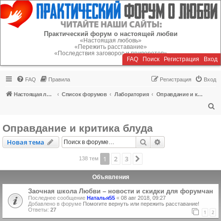
Регистрация
Практический форум о настоящей любви
«Настоящая любовь»
«Пережить расставание»
«Последствия заговоров и приворотов»
FAQ
Поиск
Р
е
г
и
с
т
р
а
ц
и
я
Вход
FAQ
Правила
Р
е
г
и
с
т
р
а
ц
и
я
Вход
Настоящая любовь
Список форумов
Лаборатория
Оправдание и критика блуда
П
о
Оправдание и критика блуда
и
Новая тема
Поиск
Расширенный пои
Н
о
в
а
я
т
е
м
а
с
к
1
2
3
След.
138 тем
Объявления
Заочная школа Любви – новости и скидки для форумчан
Последнее сообщение
Наталья55
«
08 авг 2018, 09:27
Добавлено в форуме
Помогите вернуть или пережить расставание!
Ответы:
27
1
2