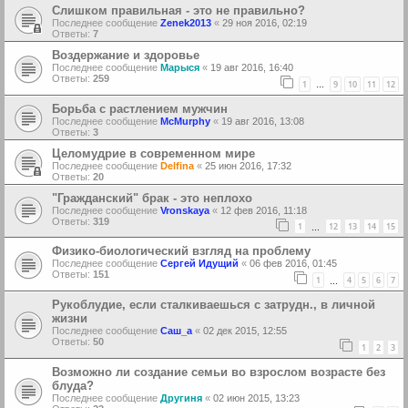
Слишком правильная - это не правильно?
Последнее сообщение
Zenek2013
«
29 ноя 2016, 02:19
Ответы:
7
Воздержание и здоровье
Последнее сообщение
Марыся
«
19 авг 2016, 16:40
Ответы:
259
1
9
10
11
12
…
Борьба с растлением мужчин
Последнее сообщение
McMurphy
«
19 авг 2016, 13:08
Ответы:
3
Целомудрие в современном мире
Последнее сообщение
Delfina
«
25 июн 2016, 17:32
Ответы:
20
"Гражданский" брак - это неплохо
Последнее сообщение
Vronskaya
«
12 фев 2016, 11:18
Ответы:
319
1
12
13
14
15
…
Физико-биологический взгляд на проблему
Последнее сообщение
Сергей Идущий
«
06 фев 2016, 01:45
Ответы:
151
1
4
5
6
7
…
Рукоблудие, если сталкиваешься с затрудн., в личной
жизни
Последнее сообщение
Саш_а
«
02 дек 2015, 12:55
Ответы:
50
1
2
3
Возможно ли создание семьи во взрослом возрасте без
блуда?
Последнее сообщение
Другиня
«
02 июн 2015, 13:23