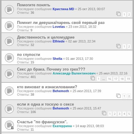
Помогите понять
Последнее сообщение
Кристина MD
«
25 окт 2013, 00:07
Ответы:
36
1
2
Помнит ли девушка/парень свой первый раз
Последнее сообщение
Lovelas
«
23 сен 2013, 18:32
Ответы:
9
Девственность и целомудрие
Последнее сообщение
Elfriede
«
02 авг 2013, 22:34
Ответы:
32
1
2
по глупости
Последнее сообщение
Shella
«
01 авг 2013, 17:30
Ответы:
15
Секс до брака. Почему это грех???
Последнее сообщение
Александр Валентинович
«
25 июл 2013, 22:16
Ответы:
401
1
16
17
18
19
…
кто виноват в изнасиловании?
Последнее сообщение
Behemoth
«
25 июл 2013, 17:39
Ответы:
38
1
2
если я одна и тоскую о сексе
Последнее сообщение
Behemoth
«
25 июл 2013, 15:47
Ответы:
106
1
2
3
4
5
Счастье "по французски".
Последнее сообщение
Екатеррина
«
14 мар 2013, 08:03
Ответы:
11