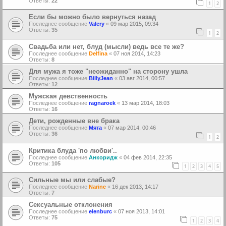
Ответы:
22
1
2
Если бы можно было вернуться назад
Последнее сообщение
Valery
«
09 мар 2015, 09:34
Ответы:
35
1
2
Свадьба или нет, блуд (мысли) ведь все те же?
Последнее сообщение
Delfina
«
07 ноя 2014, 14:23
Ответы:
8
Для мужа я тоже "неожиданно" на сторону ушла
Последнее сообщение
BillyJean
«
03 авг 2014, 00:57
Ответы:
12
Мужская девственность
Последнее сообщение
ragnaroek
«
13 мар 2014, 18:03
Ответы:
16
Дети, рожденные вне брака
Последнее сообщение
Мята
«
07 мар 2014, 00:46
Ответы:
36
1
2
Критика блуда 'по любви'..
Последнее сообщение
Анкоридж
«
04 фев 2014, 22:35
Ответы:
105
1
2
3
4
5
Сильные мы или слабые?
Последнее сообщение
Narine
«
16 дек 2013, 14:17
Ответы:
7
Сексуальные отклонения
Последнее сообщение
elenburc
«
07 ноя 2013, 14:01
Ответы:
75
1
2
3
4